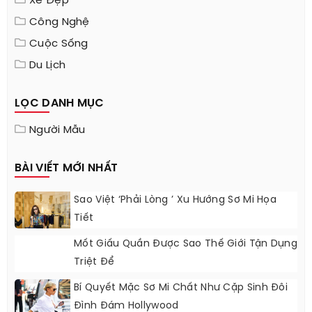
Xe Đẹp
Công Nghệ
Cuộc Sống
Du Lịch
LỌC DANH MỤC
Người Mẫu
BÀI VIẾT MỚI NHẤT
Sao Việt ‘phải Lòng ’ Xu Hướng Sơ Mi Họa
Tiết
Mốt Giấu Quần Được Sao Thế Giới Tận Dụng
Triệt Để
Bí Quyết Mặc Sơ Mi Chất Như Cặp Sinh Đôi
Đình Đám Hollywood