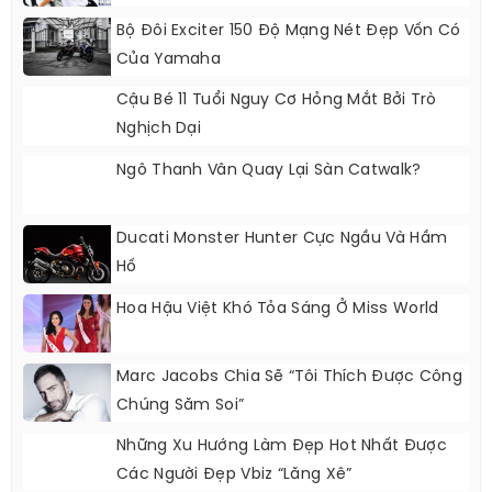
Bộ Đôi Exciter 150 Độ Mạng Nét Đẹp Vốn Có
Của Yamaha
Cậu Bé 11 Tuổi Nguy Cơ Hỏng Mắt Bởi Trò
Nghịch Dại
Ngô Thanh Vân Quay Lại Sàn Catwalk?
Ducati Monster Hunter Cực Ngầu Và Hầm
Hố
Hoa Hậu Việt Khó Tỏa Sáng Ở Miss World
Marc Jacobs Chia Sẽ “Tôi Thích Được Công
Chúng Săm Soi”
Những Xu Hướng Làm Đẹp Hot Nhất Được
Các Người Đẹp Vbiz “lăng Xê”