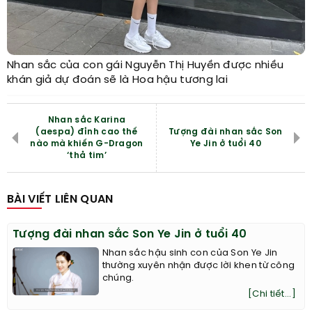
Nhan sắc của con gái Nguyễn Thị Huyền được nhiều
khán giả dự đoán sẽ là Hoa hậu tương lai
Nhan sắc Karina
(aespa) đỉnh cao thế
Tượng đài nhan sắc Son
nào mà khiến G-Dragon
Ye Jin ở tuổi 40
‘thả tim’
BÀI VIẾT LIÊN QUAN
Tượng đài nhan sắc Son Ye Jin ở tuổi 40
Nhan sắc hậu sinh con của Son Ye Jin
thường xuyên nhận được lời khen từ công
chúng.
[Chi tiết...]