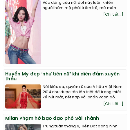
Vóc dáng của nữ idol này luôn khiến
người hâm mộ phải trầm trồ, mê mẩn.
[Chi tiết...]
Huyền My đẹp ‘như tiên nữ’ khi diện đầm xuyên
thấu
Nét kiêu sa, quyến rũ của Á hậu Việt Nam
2014 như được tôn lên triệt để trong thiết
kế hút mắt, kết hợp với phần voan đỏ.
[Chi tiết...]
Milan Phạm hở bạo dạo phố Sài Thành
Trung tuần tháng 9, Tiến Đạt đăng hình