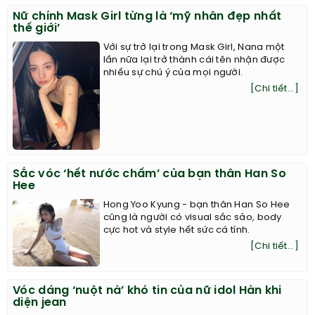
Nữ chính Mask Girl từng là ‘mỹ nhân đẹp nhất
thế giới’
Với sự trở lại trong Mask Girl, Nana một
lần nữa lại trở thành cái tên nhận được
nhiều sự chú ý của mọi người.
[Chi tiết...]
Sắc vóc ‘hết nước chấm’ của bạn thân Han So
Hee
Hong Yoo Kyung - bạn thân Han So Hee
cũng là người có visual sắc sảo, body
cực hot và style hết sức cá tính.
[Chi tiết...]
Vóc dáng ‘nuột nà’ khó tin của nữ idol Hàn khi
diện jean