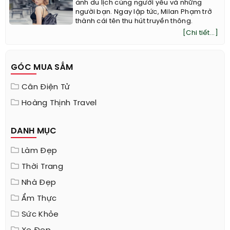
ảnh du lịch cùng người yêu và những
người bạn. Ngay lập tức, Milan Phạm trở
thành cái tên thu hút truyền thông.
[Chi tiết...]
GÓC MUA SẮM
Cân Điện Tử
Hoàng Thịnh Travel
DANH MỤC
Làm Đẹp
Thời Trang
Nhà Đẹp
Ẩm Thực
Sức Khỏe