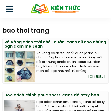
bao thoi trang
Vô vàng cách “tái chế” quần jeans cũ cho những
bạn đam mê Jean
Vô vàng cách “tái chế” quần jeans cũ
cho những bạn đam mê Jean. Đừng vội
bỏ đi những chiếc quần jeans cũ, rách
hay lỗi mốt, bạn sẽ "chế" được vô vàn
món đồ đẹp như mới từ chúng.
[Chi tiết...]
Học cách chinh phục short jeans để sexy hơn
Học cách chinh phục short jeans để sexy
hơn. Ai bảo cứ phải bikini mới là tuyệt
đỉnh của mùa hè? Short jeans có khi còn