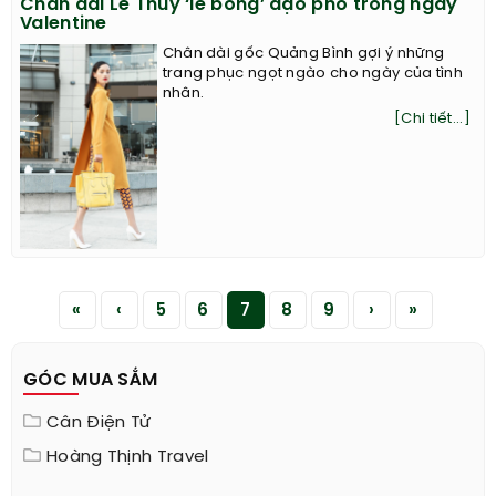
Chân dài Lê Thúy ‘lẻ bóng’ dạo phố trong ngày
Valentine
Chân dài gốc Quảng Bình gợi ý những
trang phục ngọt ngào cho ngày của tình
nhân.
[Chi tiết...]
«
‹
5
6
7
8
9
›
»
GÓC MUA SẮM
Cân Điện Tử
Hoàng Thịnh Travel