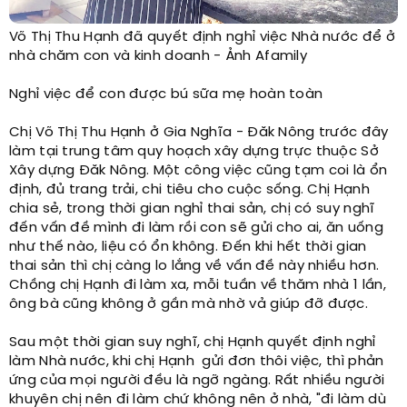
Võ Thị Thu Hạnh đã quyết định nghỉ việc Nhà nước để ở
nhà chăm con và kinh doanh - Ảnh Afamily
Nghỉ việc để con được bú sữa mẹ hoàn toàn
Chị Võ Thị Thu Hạnh ở Gia Nghĩa - Đăk Nông trước đây
làm tại trung tâm quy hoạch xây dựng trực thuộc Sở
Xây dựng Đăk Nông. Một công việc cũng tạm coi là ổn
định, đủ trang trải, chi tiêu cho cuộc sống. Chị Hạnh
chia sẻ, trong thời gian nghỉ thai sản, chị có suy nghĩ
đến vấn đề mình đi làm rồi con sẽ gửi cho ai, ăn uống
như thế nào, liệu có ổn không. Đến khi hết thời gian
thai sản thì chị càng lo lắng về vấn đề này nhiều hơn.
Chồng chị Hạnh đi làm xa, mỗi tuần về thăm nhà 1 lần,
ông bà cũng không ở gần mà nhờ vả giúp đỡ được.
Sau một thời gian suy nghĩ, chị Hạnh quyết định nghỉ
làm Nhà nước, khi chị Hạnh gửi đơn thôi việc, thì phản
ứng của mọi người đều là ngỡ ngàng. Rất nhiều người
khuyên chị nên đi làm chứ không nên ở nhà, "đi làm dù