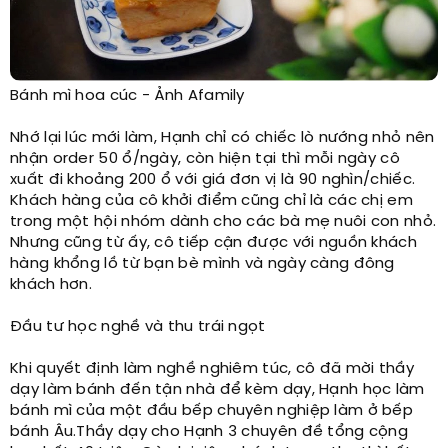
Bánh mì hoa cúc - Ảnh Afamily
Nhớ lại lúc mới làm, Hạnh chỉ có chiếc lò nướng nhỏ nên
nhận order 50 ổ/ngày, còn hiện tại thì mỗi ngày cô
xuất đi khoảng 200 ổ với giá đơn vị là 90 nghìn/chiếc.
Khách hàng của cô khởi điểm cũng chỉ là các chị em
trong một hội nhóm dành cho các bà mẹ nuôi con nhỏ.
Nhưng cũng từ ấy, cô tiếp cận được với nguồn khách
hàng khổng lồ từ bạn bè mình và ngày càng đông
khách hơn.
Đầu tư học nghề và thu trái ngọt
Khi quyết định làm nghề nghiêm túc, cô đã mời thầy
dạy làm bánh đến tận nhà để kèm dạy, Hạnh học làm
bánh mì của một đầu bếp chuyên nghiệp làm ở bếp
bánh Âu.Thầy dạy cho Hạnh 3 chuyên đề tổng cộng