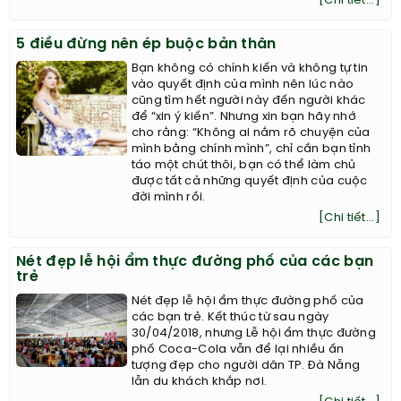
[Chi tiết...]
5 điều đừng nên ép buộc bản thân
Bạn không có chính kiến và không tự tin
vào quyết định của mình nên lúc nào
cũng tìm hết người này đến người khác
để “xin ý kiến”. Nhưng xin bạn hãy nhớ
cho rằng: “Không ai nắm rõ chuyện của
mình bằng chính mình”, chỉ cần bạn tỉnh
táo một chút thôi, bạn có thể làm chủ
được tất cả những quyết định của cuộc
đời mình rồi.
[Chi tiết...]
Nét đẹp lễ hội ẩm thực đường phố của các bạn
trẻ
Nét đẹp lễ hội ẩm thực đường phố của
các bạn trẻ. Kết thúc từ sau ngày
30/04/2018, nhưng Lễ hội ẩm thực đường
phố Coca-Cola vẫn để lại nhiều ấn
tượng đẹp cho người dân TP. Đà Nẵng
lẫn du khách khắp nơi.