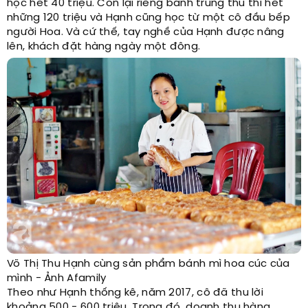
học hết 40 triệu. Còn lại riêng bánh trung thu thì hết
những 120 triệu và Hạnh cũng học từ một cô đầu bếp
người Hoa. Và cứ thế, tay nghề của Hạnh được nâng
lên, khách đặt hàng ngày một đông.
Võ Thị Thu Hạnh cùng sản phẩm bánh mì hoa cúc của
mình - Ảnh Afamily
Theo như Hạnh thống kê, năm 2017, cô đã thu lời
khoảng 500 - 600 triệu. Trong đó, doanh thu hàng