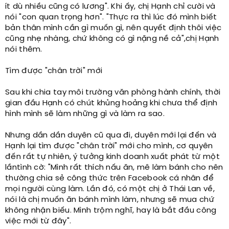
ít dù nhiều cũng có lương". Khi ấy, chị Hạnh chỉ cười và
nói "con quan trọng hơn". "Thực ra thì lúc đó mình biết
bản thân mình cần gì muốn gì, nên quyết định thôi việc
cũng nhẹ nhàng, chứ không có gì nặng nề cả",chị Hạnh
nói thêm.
Tìm được "chân trời" mới
Sau khi chia tay môi trường văn phòng hành chính, thời
gian đầu Hạnh có chút khủng hoảng khi chưa thể định
hình mình sẽ làm những gì và làm ra sao.
Nhưng dần dần duyên cũ qua đi, duyên mới lại đến và
Hạnh lại tìm được "chân trời" mới cho mình, cơ quyên
đến rất tự nhiên, ý tưởng kinh doanh xuất phát từ một
lầntình cờ: "Mình rất thích nấu ăn, mê làm bánh cho nên
thường chia sẻ công thức trên Facebook cá nhân để
mọi người cùng làm. Lần đó, có một chị ở Thái Lan về,
nói là chị muốn ăn bánh mình làm, nhưng sẽ mua chứ
không nhận biếu. Mình trộm nghĩ, hay là bắt đầu công
việc mới từ đây".