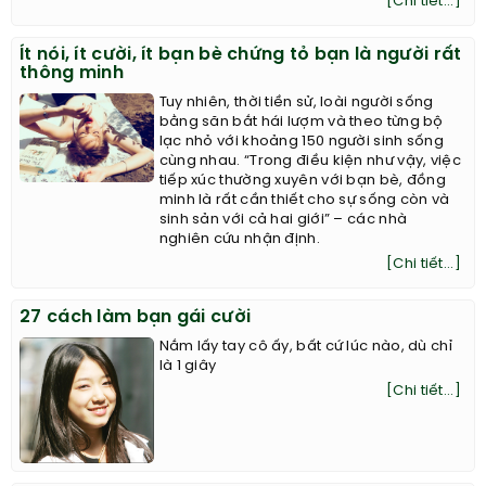
[Chi tiết...]
Ít nói, ít cười, ít bạn bè chứng tỏ bạn là người rất
thông minh
Tuy nhiên, thời tiền sử, loài người sống
bằng săn bắt hái lượm và theo từng bộ
lạc nhỏ với khoảng 150 người sinh sống
cùng nhau. “Trong điều kiện như vậy, việc
tiếp xúc thường xuyên với bạn bè, đồng
minh là rất cần thiết cho sự sống còn và
sinh sản với cả hai giới” – các nhà
nghiên cứu nhận định.
[Chi tiết...]
27 cách làm bạn gái cười
Nắm lấy tay cô ấy, bất cứ lúc nào, dù chỉ
là 1 giây
[Chi tiết...]