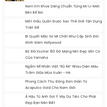
Nam Em Khoe Dáng Chuẩn Từng Mi-Li-Mét
Bên Bể Bơi
Mốt Giấu Quần Được Sao Thế Giới Tận Dụng
Triệt Để
Bí Quyết Mặc Sơ Mi Chất Như Cặp Sinh Đôi
Đình Đám Hollywood
Bộ Đôi Exciter 150 Độ Mạng Nét Đẹp Vốn Có
Của Yamaha
Ngắm Mĩ Nhân Việt “rủ Rê” Nhau Diện Màu
Trầm Giữa Mùa Xuân - Hè
Phong Cách Thu Đông Đơn Giản Từ
Acapulco Gold Cho Nam Giới
Á Hậu Tú Anh Gợi Ý Váy Dự Tiệc Cho Phái
Đẹp Bạn Nên Biết