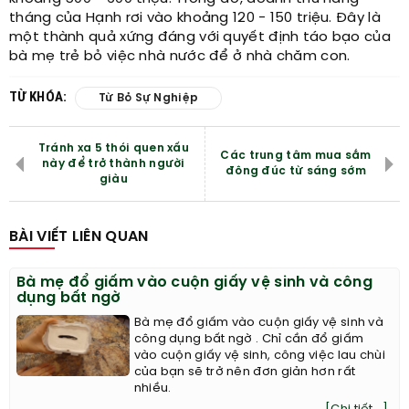
tháng của Hạnh rơi vào khoảng 120 - 150 triệu. Đây là
một thành quả xứng đáng với quyết định táo bạo của
bà mẹ trẻ bỏ việc nhà nước để ở nhà chăm con.
TỪ KHÓA:
Từ Bỏ Sự Nghiệp
Tránh xa 5 thói quen xấu
Các trung tâm mua sắm
này để trở thành người
đông đúc từ sáng sớm
giàu
BÀI VIẾT LIÊN QUAN
Bà mẹ đổ giấm vào cuộn giấy vệ sinh và công
dụng bất ngờ
Bà mẹ đổ giấm vào cuộn giấy vệ sinh và
công dụng bất ngờ . Chỉ cần đổ giấm
vào cuộn giấy vệ sinh, công việc lau chùi
của bạn sẽ trở nên đơn giản hơn rất
nhiều.