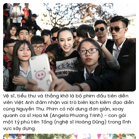
Vệ sĩ, tiểu thư và thằng khờ là bộ phim đầu tiên diễn
viên Việt Anh đảm nhận vai trò biên kịch kiêm đạo diễn
cùng Nguyễn Thu. Phim có nội dung đơn giản, xoay
quanh ca sĩ Họa Mi (Angela Phương Trinh) - con gái
một tỷ phú tên Tống (nghệ sĩ Hoàng Dũng) trong lĩnh
vực xây dựng.