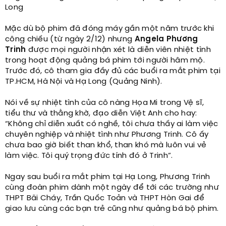
Long
Mặc dù bộ phim đã đóng máy gần một năm trước khi
công chiếu (từ ngày 2/12) nhưng
Angela Phương
Trinh
được mọi người nhận xét là diễn viên nhiệt tình
trong hoạt động quảng bá phim tới người hâm mộ.
Trước đó, cô tham gia đầy đủ các buổi ra mắt phim tại
TP.HCM, Hà Nội và Hạ Long (Quảng Ninh).
Nói về sự nhiệt tình của cô nàng Họa Mi trong Vệ sĩ,
tiểu thư và thằng khờ, đạo diễn Việt Anh cho hay:
“Không chỉ diễn xuất có nghề, tôi chưa thấy ai làm việc
chuyên nghiệp và nhiệt tình như Phương Trinh. Cô ấy
chưa bao giờ biết than khổ, than khó mà luôn vui vẻ
làm việc. Tôi quý trọng đức tính đó ở Trinh”.
Ngay sau buổi ra mắt phim tại Hạ Long, Phương Trinh
cùng đoàn phim dành một ngày để tới các trường như
THPT Bãi Cháy, Trần Quốc Toản và THPT Hòn Gai để
giao lưu cùng các bạn trẻ cũng như quảng bá bộ phim.