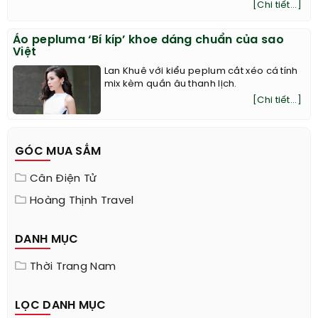
[Chi tiết...]
Áo pepluma ‘Bí kíp’ khoe dáng chuẩn của sao
Việt
Lan Khuê với kiểu peplum cắt xéo cá tính
mix kèm quần âu thanh lịch.
[Chi tiết...]
GÓC MUA SẮM
Cân Điện Tử
Hoàng Thịnh Travel
DANH MỤC
Thời Trang Nam
LỌC DANH MỤC