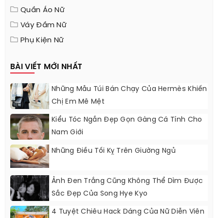
Quần Áo Nữ
Váy Đầm Nữ
Phụ Kiện Nữ
BÀI VIẾT MỚI NHẤT
Những Mẫu Túi Bán Chạy Của Hermès Khiến
Chị Em Mê Mệt
Kiểu Tóc Ngắn Đẹp Gọn Gàng Cá Tính Cho
Nam Giới
Những Điều Tối Kỵ Trên Giường Ngủ
Ảnh Đen Trắng Cũng Không Thể Dìm Được
Sắc Đẹp Của Song Hye Kyo
4 Tuyệt Chiêu Hack Dáng Của Nữ Diễn Viên