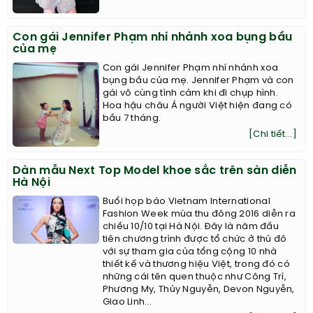
Con gái Jennifer Phạm nhí nhảnh xoa bụng bầu
của mẹ
Con gái Jennifer Phạm nhí nhảnh xoa
bụng bầu của mẹ. Jennifer Phạm và con
gái vô cùng tình cảm khi đi chụp hình.
Hoa hậu châu Á người Việt hiện đang có
bầu 7 tháng.
[Chi tiết...]
Dàn mẫu Next Top Model khoe sắc trên sàn diễn
Hà Nội
Buổi họp báo Vietnam International
Fashion Week mùa thu đông 2016 diễn ra
chiều 10/10 tại Hà Nội. Đây là năm đầu
tiên chương trình được tổ chức ở thủ đô
với sự tham gia của tổng cộng 10 nhà
thiết kế và thương hiệu Việt, trong đó có
những cái tên quen thuộc như Công Trí,
Phương My, Thủy Nguyễn, Devon Nguyễn,
Giao Linh...