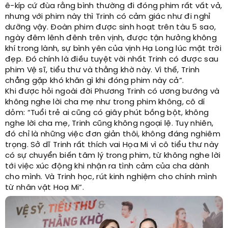
ê-kíp cứ đùa rằng bình thường đi đóng phim rất vất vả,
nhưng với phim này thì Trinh có cảm giác như đi nghỉ
dưỡng vậy. Đoàn phim được sinh hoạt trên tàu 5 sao,
ngày đêm lênh đênh trên vịnh, được tận hưởng không
khí trong lành, sự bình yên của vịnh Hạ Long lúc mặt trời
đẹp. Đó chính là điều tuyệt vời nhất Trinh có được sau
phim Vệ sĩ, tiểu thư và thằng khờ này. Vì thế, Trinh
chẳng gặp khó khăn gì khi đóng phim này cả”.
Khi được hỏi ngoài đời Phương Trinh có ương bướng và
không nghe lời cha mẹ như trong phim không, cô dí
dỏm: “Tuổi trẻ ai cũng có giây phút bồng bột, không
nghe lời cha mẹ, Trinh cũng không ngoại lệ. Tuy nhiên,
đó chỉ là những việc đơn giản thôi, không đáng nghiêm
trọng. Sở dĩ Trinh rất thích vai Họa Mi vì cô tiểu thư này
có sự chuyển biến tâm lý trong phim, từ không nghe lời
tới việc xúc động khi nhận ra tình cảm của cha dành
cho mình. Và Trinh học, rút kinh nghiệm cho chính mình
từ nhân vật Hoạ Mi”.