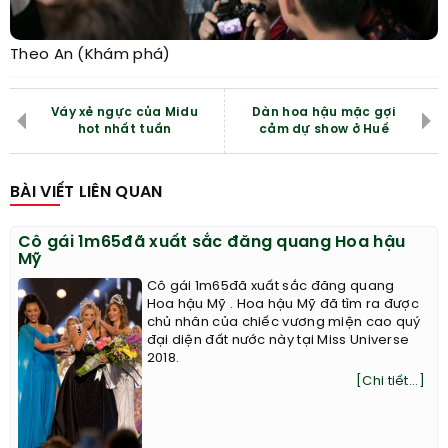
Theo An (Khám phá)
Váy xẻ ngực của Midu
Dàn hoa hậu mặc gợi
hot nhất tuần
cảm dự show ở Huế
BÀI VIẾT LIÊN QUAN
Cô gái 1m65đã xuất sắc đăng quang Hoa hậu
Mỹ
Cô gái 1m65đã xuất sắc đăng quang
Hoa hậu Mỹ . Hoa hậu Mỹ đã tìm ra được
chủ nhân của chiếc vương miện cao quý
đại diện đất nước này tại Miss Universe
2018.
[Chi tiết...]