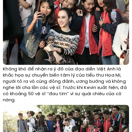
Không khó để nhận ra ý đồ của đạo diễn Việt Anh là
khắc họa sự chuyển biến tâm lý của tiểu thư Họa Mi,
người tỏ ra vô cùng đỏng đảnh, ương bướng và không
nghe lời cha lẫn các vệ sĩ. Trước khi Kevin xuất hiện, đã
có khoảng 50 vệ sĩ “đau tim” vì sự quái chiêu của cô
nàng.