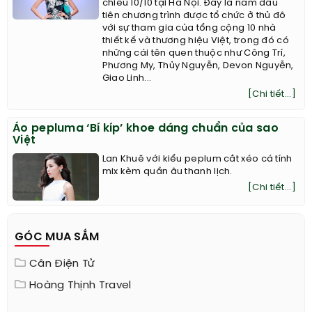
chiều 10/10 tại Hà Nội. Đây là năm đầu
tiên chương trình được tổ chức ở thủ đô
với sự tham gia của tổng cộng 10 nhà
thiết kế và thương hiệu Việt, trong đó có
những cái tên quen thuộc như Công Trí,
Phương My, Thủy Nguyễn, Devon Nguyễn,
Giao Linh...
[Chi tiết...]
Áo pepluma ‘Bí kíp’ khoe dáng chuẩn của sao
Việt
Lan Khuê với kiểu peplum cắt xéo cá tính
mix kèm quần âu thanh lịch.
[Chi tiết...]
GÓC MUA SẮM
Cân Điện Tử
Hoàng Thịnh Travel