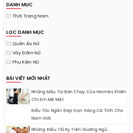
DANH MỤC
Thời Trang Nam
LỌC DANH MỤC
Quần Áo Nữ
Váy Đầm Nữ
Phụ Kiện Nữ
BÀI VIẾT MỚI NHẤT
Những Mẫu Túi Bán Chạy Của Hermès Khiến
Chị Em Mê Mệt
Kiểu Tóc Ngắn Đẹp Gọn Gàng Cá Tính Cho
Nam Giới
Những Điều Tối Kỵ Trên Giường Ngủ