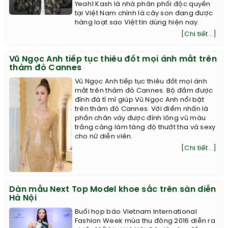
Yeah1 Kash là nhà phân phối độc quyền
tại Việt Nam chính là cây son đang được
hàng loạt sao Việt tin dùng hiện nay.
[Chi tiết...]
Vũ Ngọc Anh tiếp tục thiêu đốt mọi ánh mắt trên
thảm đỏ Cannes
Vũ Ngọc Anh tiếp tục thiêu đốt mọi ánh
mắt trên thảm đỏ Cannes. Bộ đầm được
đính đá tỉ mỉ giúp Vũ Ngọc Anh nổi bật
trên thảm đỏ Cannes. Với điểm nhấn là
phần chân váy được đính lông vũ màu
trắng càng làm tăng độ thướt tha và sexy
cho nữ diễn viên.
[Chi tiết...]
Dàn mẫu Next Top Model khoe sắc trên sàn diễn
Hà Nội
Buổi họp báo Vietnam International
Fashion Week mùa thu đông 2016 diễn ra