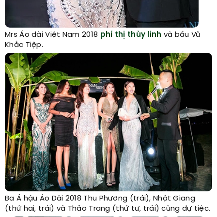
Mrs Áo dài Việt Nam 2018
phí thị thùy linh
và bầu Vũ
Khắc Tiệp.
Ba Á hậu Áo Dài 2018 Thu Phương (trái), Nhật Giang
(thứ hai, trái) và Thảo Trang (thứ tư, trái) cùng dự tiệc.