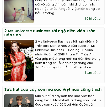
bụng bầu của mẹ. Jennifer Phạm và con
gái vô cùng tình cảm khi đi chụp hình.
Hoa hậu châu Á người Việt hiện đang có
bầu 7 tháng.
[Chi tiết...]
2 Ms Universe Business tái ngộ diễn viên Trần
Bảo Sơn
2 Ms Universe Business tái ngộ diễn viên
Trần Bảo Sơn. Á hậu 2 của cuộc thi Ms
Universe Business – Hoa hậu Doanh
nhân Hoàn vũ 2018 Phạm Thị Thúy Anh
vừa góp mặt trong một sự kiện thời trang
nằm trong chuỗi các hoạt động của
"Những ngày châu Âu" tại Việt Nam.
[Chi tiết...]
Sức hút của cây son mà sao Việt nào cũng thích
Sức hút của cây son mà sao Việt nào
cũng thích. Maylobell là dòng son thỏi – lì
được sản xuất 100% tại Hàn Quốc và