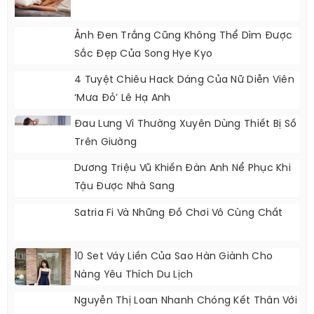
Ảnh Đen Trắng Cũng Không Thể Dìm Được
Sắc Đẹp Của Song Hye Kyo
4 Tuyệt Chiêu Hack Dáng Của Nữ Diễn Viên
‘Mưa Đỏ’ Lê Hạ Anh
Đau Lưng Vì Thường Xuyên Dùng Thiết Bị Số
Trên Giường
Dương Triệu Vũ Khiến Đàn Anh Nể Phục Khi
Tậu Được Nhà Sang
Satria Fi Và Những Đồ Chơi Vô Cùng Chất
10 Set Váy Liền Của Sao Hàn Giành Cho
Nàng Yêu Thích Du Lịch
Nguyễn Thị Loan Nhanh Chóng Kết Thân Với