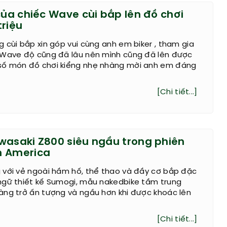
của chiếc Wave cùi bắp lên đồ chơi
triệu
 cùi bắp xin góp vui cùng anh em biker , tham gia
 Wave độ cũng đã lâu nên mình cũng đã lên được
ố món đồ chơi kiểng nhẹ nhàng mời anh em đáng
[Chi tiết...]
wasaki Z800 siêu ngầu trong phiên
n America
 với vẻ ngoài hầm hố, thể thao và đầy cơ bắp đặc
ngữ thiết kế Sumogi, mẫu nakedbike tầm trung
àng trở ấn tượng và ngầu hơn khi được khoác lên
[Chi tiết...]