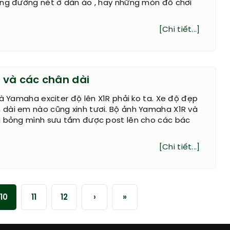
ừng đường nét ở dàn áo , hay những món đồ chơi
[Chi tiết...]
và các chân dài
là Yamaha exciter độ lên X1R phải ko ta. Xe độ đẹp
dài em nào cũng xinh tươi. Bộ ảnh Yamaha X1R và
g bỏng mình sưu tầm được post lên cho các bác
[Chi tiết...]
10
11
12
›
»