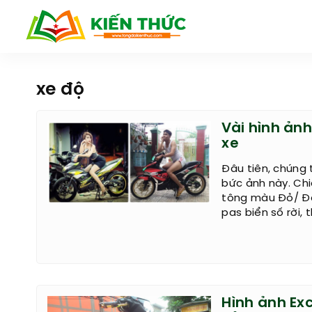
xe độ
Vài hình ảnh
xe
Đâu tiên, chúng 
bức ảnh này. Chi
tông màu Đỏ/ Đ
pas biển số rời, 
Hình ảnh Exc