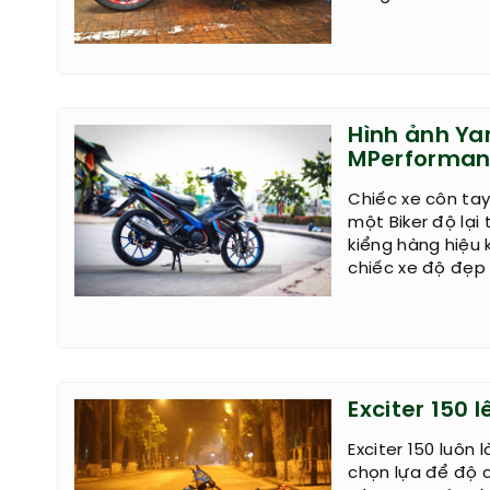
Hình ảnh Ya
MPerformanc
Chiếc xe côn ta
một Biker độ lạ
kiểng hàng hiệu
chiếc xe độ đẹp
Exciter 150 l
Exciter 150 luôn 
chọn lựa để độ c