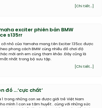
[Chi tiết...]
maha exciter phiên bản BMW
e s135rr
y cỡ nhỏ của Yamaha mang tên Exciter 135cc được
i theo phong cách BMW cùng nhiều đồ chơi độ
 khác mời anh em cùng tham khảo .Đây cũng là
 mắt nhất trong bộ sưu tập.
[Chi tiết...]
ên đồ ...‘cực chất’
là 1 trong những con xe được giới trẻ Việt Nam
ho mình 1 con xe tâm huyết . cùng với những sức