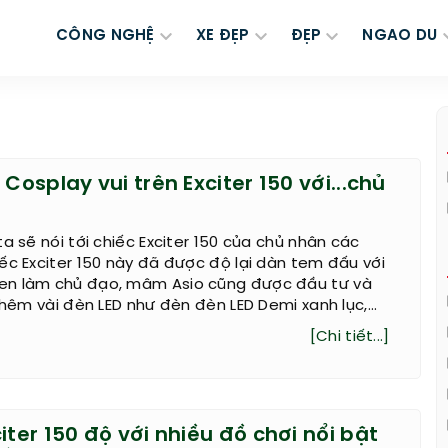
CÔNG NGHỆ
XE ĐẸP
ĐẸP
NGAO DU
 Cosplay vui trên Exciter 150 với...chủ
ta sẽ nói tới chiếc Exciter 150 của chủ nhân các
ếc Exciter 150 này đã được độ lại dàn tem đấu với
en làm chủ đạo, mâm Asio cũng được đầu tư và
thêm vài đèn LED như đèn đèn LED Demi xanh lục,...
[Chi tiết...]
iter 150 độ với nhiều đồ chơi nổi bật