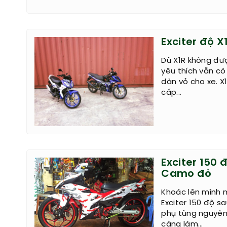
Exciter độ X
Dù X1R không đư
yêu thích vẫn có
dàn vỏ cho xe. X
cấp...
Exciter 150
Camo đỏ
Khoác lên mình 
Exciter 150 độ 
phụ tùng nguyên
càng làm...