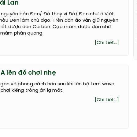
ái Lan
0 nguyên bản Đen/ Đỏ thay vì Đỏ/ Đen như ở Việt
màu Đen làm chủ đạo. Trên dàn áo vẫn giữ nguyên
i tiết được dán Carbon. Cặp mâm được dán chữ
h mâm phản quang.
[Chi tiết...]
A lên đồ chơi nhẹ
 gọn và phong cách hơn sau khi lên bộ tem wave
 chơi kiểng trông ấn lạ mắt.
[Chi tiết...]