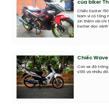
của biker Th
Chiếc Exciter 15
Nam vì có tông 
zin thêm vài ch
Exciter dọc vàn
Chiếc Wave 
Con xe độ trông
s100 và nhiều đồ