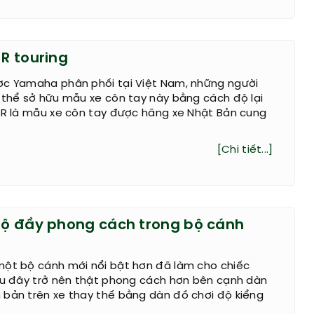
1R touring
ợc Yamaha phân phối tại Việt Nam, những người
 thể sở hữu mẫu xe côn tay này bằng cách độ lại
1R là mẫu xe côn tay được hãng xe Nhật Bản cung
[Chi tiết...]
 độ đầy phong cách trong bộ cánh
một bộ cánh mới nổi bật hơn đã làm cho chiếc
sau đây trở nên thật phong cách hơn bên cạnh dàn
 bản trên xe thay thế bằng dàn đồ chơi độ kiểng