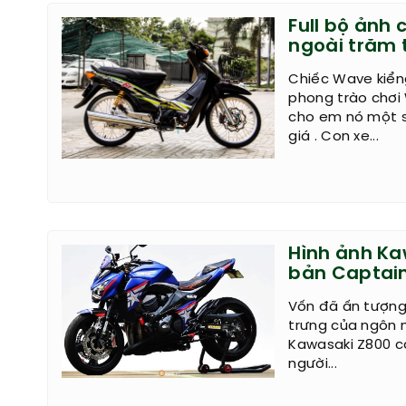
Full bộ ảnh 
ngoài trăm 
Chiếc Wave kiểng
phong trào chơi
cho em nó một s
giá . Con xe...
Hình ảnh Ka
bản Captai
Vốn đã ấn tượng
trưng của ngôn 
Kawasaki Z800 c
người...