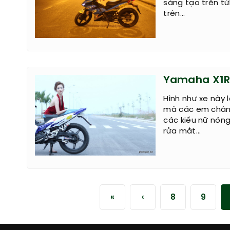
sáng tạo trên t
trên...
Yamaha X1R 
Hình như xe này 
mà các em chân 
các kiều nữ nón
rửa mắt...
«
‹
8
9