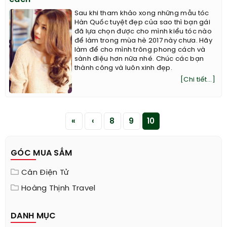
Sau khi tham khảo xong những mẫu tóc
Hàn Quốc tuyệt đẹp của sao thì bạn gái
đã lựa chọn được cho mình kiểu tóc nào
để làm trong mùa hè 2017 này chưa. Hãy
làm để cho mình trông phong cách và
sành điệu hơn nữa nhé. Chúc các bạn
thành công và luôn xinh đẹp.
[Chi tiết...]
«
‹
8
9
10
GÓC MUA SẮM
Cân Điện Tử
Hoàng Thịnh Travel
DANH MỤC