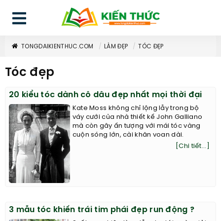
TONGDAIKIENTHUC.COM
LÀM ĐẸP
TÓC ĐẸP
Tóc đẹp
20 kiểu tóc dành cô dâu đẹp nhất mọi thời đại
Kate Moss không chỉ lộng lẫy trong bộ
váy cưới của nhà thiết kế John Galliano
mà còn gây ấn tượng với mái tóc vàng
cuộn sóng lớn, cài khăn voan dài.
[Chi tiết...]
3 mẫu tóc khiến trái tim phái đẹp run động ?