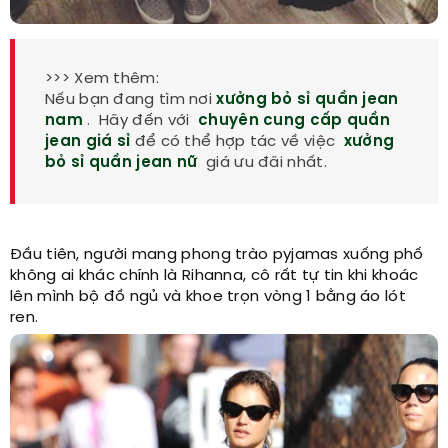
>>> Xem thêm:
Nếu bạn đang tìm nơi
xưởng bỏ sỉ quần jean
nam
. Hãy đến với
chuyên cung cấp quần
jean giá sỉ
để có thể hợp tác về việc
xưởng
bỏ sỉ quần jean nữ
giá ưu đãi nhất.
Đầu tiên, người mang phong trào pyjamas xuống phố
không ai khác chính là Rihanna, cô rất tự tin khi khoác
lên mình bộ đồ ngủ và khoe trọn vòng 1 bằng áo lót
ren.