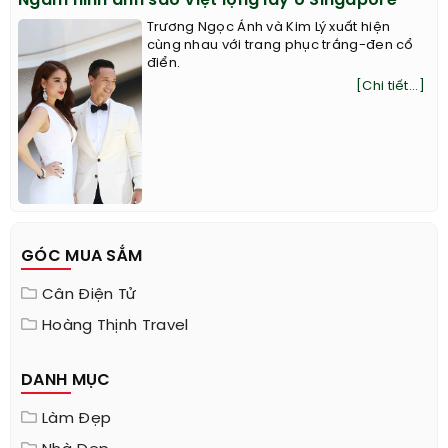
Ngắm hình ảnh sao Việt lộng lẫy ở Singapore
Trương Ngọc Ánh và Kim Lý xuất hiện
cùng nhau với trang phục trắng-đen cổ
điển.
[Chi tiết...]
GÓC MUA SẮM
Cân Điện Tử
Hoàng Thịnh Travel
DANH MỤC
Làm Đẹp