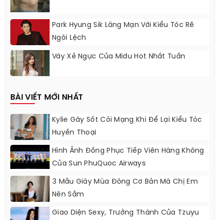
Park Hyung Sik Lãng Mạn Với Kiểu Tóc Rẽ
Ngôi Lệch
Váy Xẻ Ngực Của Midu Hot Nhất Tuần
BÀI VIẾT MỚI NHẤT
Kylie Gây Sốt Cõi Mạng Khi Để Lại Kiểu Tóc
Huyền Thoại
Hình Ảnh Đồng Phục Tiếp Viên Hàng Không
Của Sun PhuQuoc Airways
3 Mẫu Giày Mùa Đông Cơ Bản Mà Chị Em
Nên Sắm
Giao Diện Sexy, Trưởng Thành Của Tzuyu