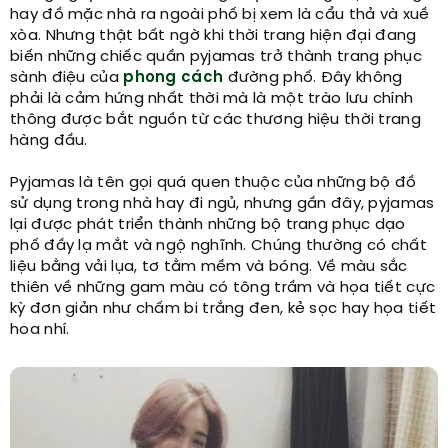
hay đồ mặc nhà ra ngoài phố bị xem là cẩu thả và xuề
xòa. Nhưng thật bất ngờ khi thời trang hiện đại đang
biến những chiếc quần pyjamas trở thành trang phục
sành điệu của
phong cách
đường phố. Đây không
phải là cảm hứng nhất thời mà là một trào lưu chính
thông được bắt nguồn từ các thương hiệu thời trang
hàng đầu.
Pyjamas là tên gọi quá quen thuộc của những bộ đồ
sử dụng trong nhà hay đi ngủ, nhưng gần đây, pyjamas
lại được phát triển thành những bộ trang phục dạo
phố đầy lạ mắt và ngộ nghĩnh. Chúng thường có chất
liệu bằng vải lụa, tơ tằm mềm và bóng. Về màu sắc
thiên về những gam màu có tông trầm và họa tiết cực
kỳ đơn giản như chấm bi trắng đen, kẻ sọc hay họa tiết
hoa nhí.