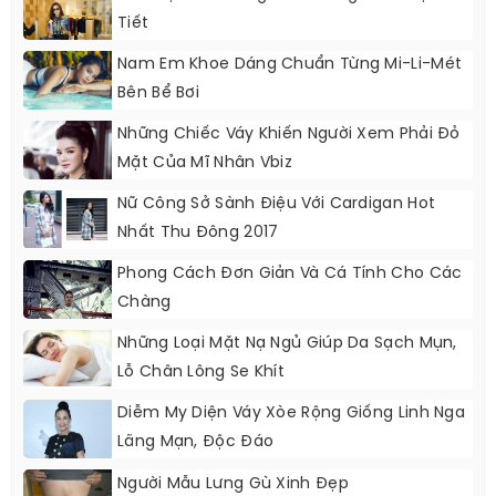
Tiết
Nam Em Khoe Dáng Chuẩn Từng Mi-Li-Mét
Bên Bể Bơi
Những Chiếc Váy Khiến Người Xem Phải Đỏ
Mặt Của Mĩ Nhân Vbiz
Nữ Công Sở Sành Điệu Với Cardigan Hot
Nhất Thu Đông 2017
Phong Cách Đơn Giản Và Cá Tính Cho Các
Chàng
Những Loại Mặt Nạ Ngủ Giúp Da Sạch Mụn,
Lỗ Chân Lông Se Khít
Diễm My Diện Váy Xòe Rộng Giống Linh Nga
Lãng Mạn, Độc Đáo
Người Mẫu Lưng Gù Xinh Đẹp