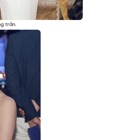
g trần.