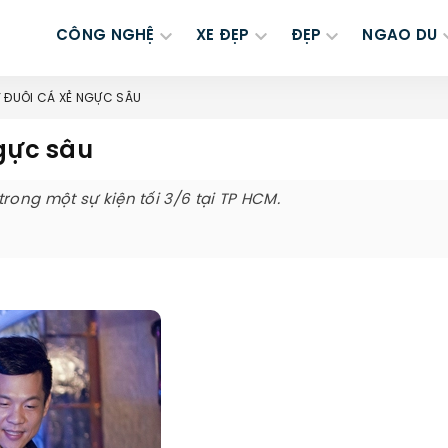
CÔNG NGHỆ
XE ĐẸP
ĐẸP
NGAO DU
Y ĐUÔI CÁ XẺ NGỰC SÂU
ngực sâu
rong một sự kiện tối 3/6 tại TP HCM.