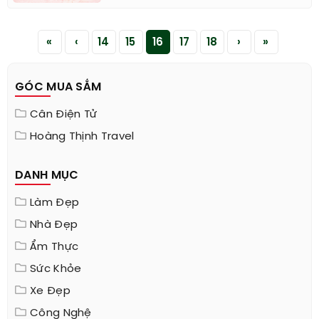
«
‹
14
15
16
17
18
›
»
GÓC MUA SẮM
Cân Điện Tử
Hoàng Thịnh Travel
DANH MỤC
Làm Đẹp
Nhà Đẹp
Ẩm Thực
Sức Khỏe
Xe Đẹp
Công Nghệ