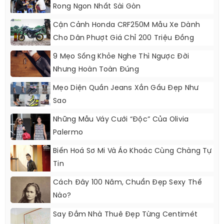
Rong Ngon Nhất Sài Gòn
Cận Cảnh Honda CRF250M Mẫu Xe Dành
Cho Dân Phượt Giá Chỉ 200 Triệu Đồng
9 Mẹo Sống Khỏe Nghe Thì Ngược Đời
Nhưng Hoàn Toàn Đúng
Mẹo Diện Quần Jeans Xắn Gấu Đẹp Như
Sao
Những Mẫu Váy Cưới “độc” Của Olivia
Palermo
Biến Hoá Sơ Mi Và Áo Khoác Cùng Chàng Tự
Tin
Cách Đây 100 Năm, Chuẩn Đẹp Sexy Thế
Nào?
Say Đắm Nhà Thuê Đẹp Từng Centimét