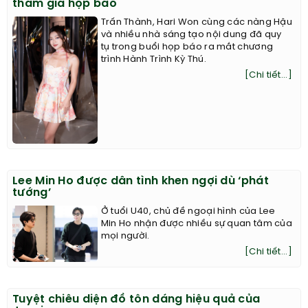
tham gia họp báo
Trấn Thành, Hari Won cùng các nàng Hậu
và nhiều nhà sáng tạo nội dung đã quy
tụ trong buổi họp báo ra mắt chương
trình Hành Trình Kỳ Thú.
[Chi tiết...]
Lee Min Ho được dân tình khen ngợi dù ‘phát
tướng’
Ở tuổi U40, chủ đề ngoại hình của Lee
Min Ho nhận được nhiều sự quan tâm của
mọi người.
[Chi tiết...]
Tuyệt chiêu diện đồ tôn dáng hiệu quả của