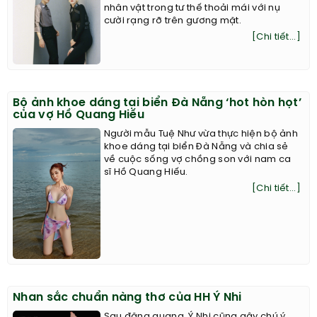
nhân vật trong tư thế thoải mái với nụ
cười rạng rỡ trên gương mặt.
[Chi tiết...]
Bộ ảnh khoe dáng tại biển Đà Nẵng ‘hot hòn họt’
của vợ Hồ Quang Hiếu
Người mẫu Tuệ Như vừa thực hiện bộ ảnh
khoe dáng tại biển Đà Nẵng và chia sẻ
về cuộc sống vợ chồng son với nam ca
sĩ Hồ Quang Hiếu.
[Chi tiết...]
Nhan sắc chuẩn nàng thơ của HH Ý Nhi
Sau đăng quang, Ý Nhi cũng gây chú ý