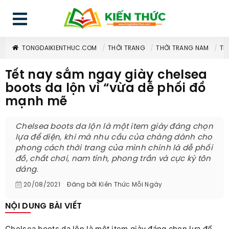
TONGDAIKIENTHUC.COM
THỜI TRANG
THỜI TRANG NAM
TẾ
Tết nay sắm ngay giày chelsea
boots da lộn vì “vừa dễ phối đồ
mạnh mẽ
Chelsea boots da lộn là một item giày đáng chọn
lựa để diện, khi mà nhu cầu của chàng dành cho
phong cách thời trang của mình chính là dễ phối
đồ, chất chơi, nam tính, phong trần và cực kỳ tôn
dáng.
20/08/2021
Đăng bởi
Kiến Thức Mỗi Ngày
NỘI DUNG BÀI VIẾT
Chelsea boots da lộn là một item giày đáng chọn lựa để