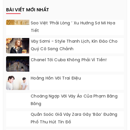
BÀI VIẾT MỚI NHẤT
Sao Việt ‘phải Lòng ’ Xu Hướng Sơ Mi Họa
Tiết
Váy Sơmi - Style Thanh Lịch, Kín Đáo Cho
Quý Cô Sang Chảnh
Chanel Tới Cuba Không Phải Vì Tiền!
Hoảng Hồn Với Trai Điệu
Choáng Ngợp Với Váy Áo Của Phạm Băng
Băng
Quần Soóc Giả Váy Zara Gây ‘bão’ Đường
Phố Thu Hút Tín Đồ