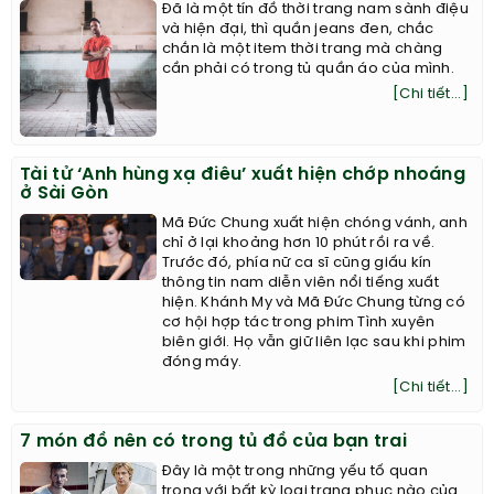
Đã là một tín đồ thời trang nam sành điệu
và hiện đại, thì quần jeans đen, chắc
chắn là một item thời trang mà chàng
cần phải có trong tủ quần áo của mình.
[Chi tiết...]
Tài tử ‘Anh hùng xạ điêu’ xuất hiện chớp nhoáng
ở Sài Gòn
Mã Đức Chung xuất hiện chóng vánh, anh
chỉ ở lại khoảng hơn 10 phút rồi ra về.
Trước đó, phía nữ ca sĩ cũng giấu kín
thông tin nam diễn viên nổi tiếng xuất
hiện. Khánh My và Mã Đức Chung từng có
cơ hội hợp tác trong phim Tình xuyên
biên giới. Họ vẫn giữ liên lạc sau khi phim
đóng máy.
[Chi tiết...]
7 món đồ nên có trong tủ đồ của bạn trai
Đây là một trong những yếu tố quan
trọng với bất kỳ loại trang phục nào của