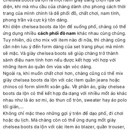
diện, khi mà nhu cầu của chàng dành cho phong cách thời
trang của mình chính là dễ phối đồ, chất chơi, nam tính,
phong trần và cực kỳ tôn dáng.
Khi diện chelsea boots da lộn để xuống phố, chàng có thể
ứng dụng nhiều
cách phối đồ nam
khác nhau cùng chúng.
Tuy nhiên, dù cho mix với item nào đi nữa, thì chàng cũng
cần nên lưu ý đến form dáng của set trang phục mà mình
sẽ mặc. Và giày chelsea boots sẽ giúp chàng trở thành
sành điệu nam tính hơn nếu được kết hợp với hợp với
những item áo quần ôm vừa vặn vóc dáng.
Ngoài ra, khi muốn chất chơi hơn, chàng cũng có thể mix
giày chelsea boots da lộn với các item quần jeans hoặc
chinos có form slimfit xoắn gấu. Về phần áo, giày chelsea
boots da lộn có thể kết hợp đa dạng với nhiều mốt áo khác
nhau như là áo sơ mi, áo thun cổ tròn, sweater hay áo polo
tối giản,…
Không chỉ mặc theo những gợi ý trên để dạo phố, đi chơi
hoặc du lịch. Mà chàng còn có thể ứng dụng mốt giày
chelsea boots da lộn với các item áo blazer, quần trouser,