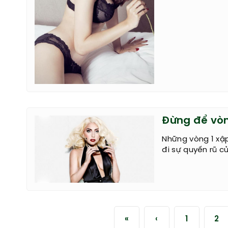
Đừng để vòn
Những vòng 1 xập
đi sự quyến rũ c
«
‹
1
2