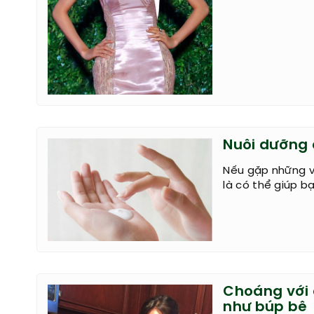
Nuôi dưỡng 
Nếu gặp những vấ
là có thể giúp b
Choáng với 
như búp bê