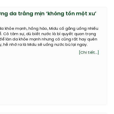
ỡng da trắng mịn ‘không tốn một xu’
da khỏe mạnh, hồng hào, Midu cố gắng uống nhiều
. Cô tâm sự, dù biết nước là bí quyết quan trọng
 để làn da khỏe mạnh nhưng cô cũng rất hay quên
y, hễ nhớ ra là Midu sẽ uống nước bù lại ngay.
[Chi tiết...]