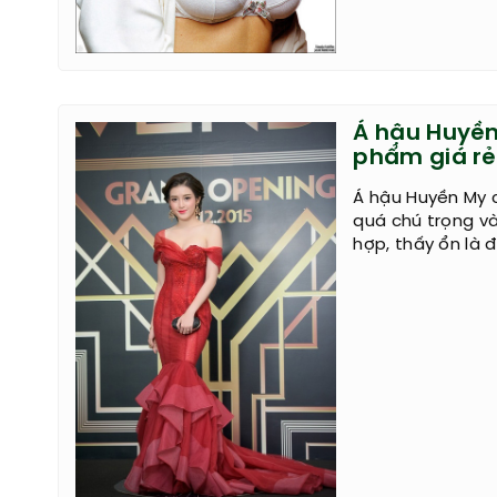
Á hậu Huyề
phẩm giá rẻ
Á hậu Huyền My c
quá chú trọng v
hợp, thấy ổn là 