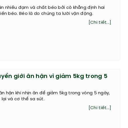
ăn nhiều đạm và chất béo bởi cô khẳng định hai
iến béo. Béo là do chúng ta lười vận động.
[Chi tiết...]
yển giới ân hận vì giảm 5kg trong 5
n hận khi nhịn ăn để giảm 5kg trong vòng 5 ngày,
lại và cơ thể sa sút.
[Chi tiết...]