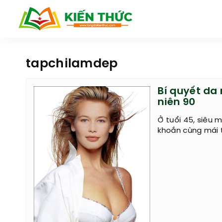
tapchilamdep
Bí quyết da
niên 90
Ở tuổi 45, siêu 
khoắn cùng mái 