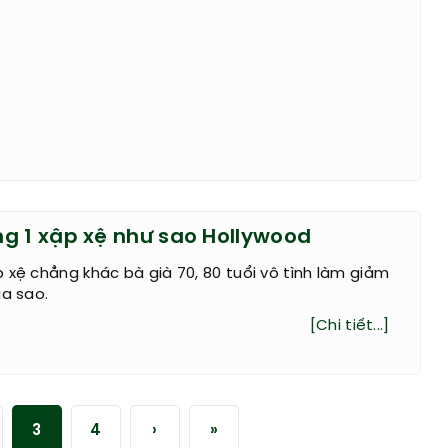
g 1 xập xệ như sao Hollywood
 xệ chẳng khác bà già 70, 80 tuổi vô tình làm giảm
ủa sao.
[Chi tiết...]
3
4
›
»