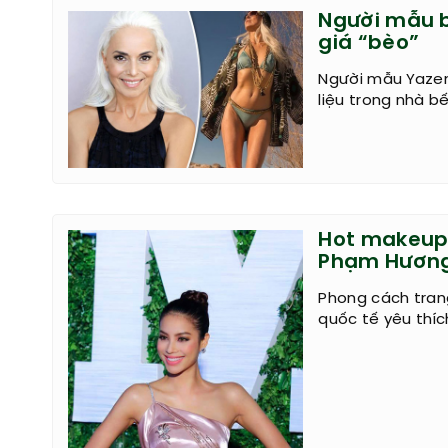
Người mẫu bi
giá “bèo”
Người mẫu Yazem
liệu trong nhà bế
Hot makeup:
Phạm Hươn
Phong cách tran
quốc tế yêu thíc