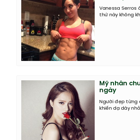
Vanessa Serros 
thứ này không kh
Mỹ nhân chu
ngày
Người đẹp từng â
khiến dạ dày nhỏ 