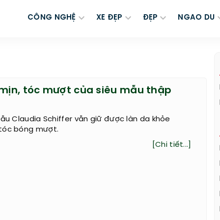
CÔNG NGHỆ
XE ĐẸP
ĐẸP
NGAO DU
 mịn, tóc mượt của siêu mẫu thập
mẫu Claudia Schiffer vẫn giữ được làn da khỏe
tóc bóng mượt.
[Chi tiết...]