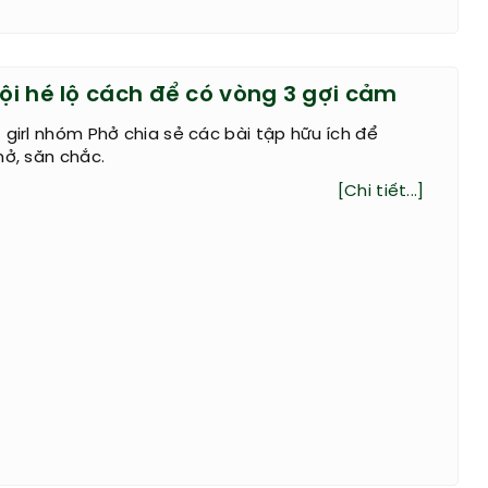
Nội hé lộ cách để có vòng 3 gợi cảm
 girl nhóm Phở chia sẻ các bài tập hữu ích để
nở, săn chắc.
[Chi tiết...]