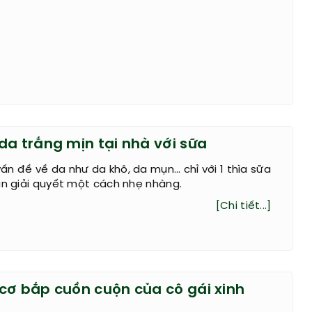
da trắng mịn tại nhà với sữa
n đề về da như da khô, da mụn… chỉ với 1 thìa sữa
ạn giải quyết một cách nhẹ nhàng.
[Chi tiết...]
cơ bắp cuồn cuộn của cô gái xinh