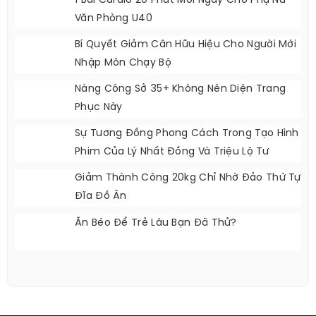
Hình Ảnh Đồng Phục Tiếp Viên Hàng Không
Của Sun PhuQuoc Airways
3 Mẫu Giày Mùa Đông Cơ Bản Mà Chị Em
Nên Sắm
Giao Diện Sexy, Trưởng Thành Của Tzuyu
Viral Khắp Cõi Mạng
1 Bài Cardio 20 Phút Mỗi Ngày Cho Phụ Nữ
Văn Phòng U40
Bí Quyết Giảm Cân Hữu Hiệu Cho Người Mới
Nhập Môn Chạy Bộ
Nàng Công Sở 35+ Không Nên Diện Trang
Phục Này
Sự Tương Đồng Phong Cách Trong Tạo Hình
Phim Của Lý Nhất Đồng Và Triệu Lộ Tư
Giảm Thành Công 20kg Chỉ Nhờ Đảo Thứ Tự