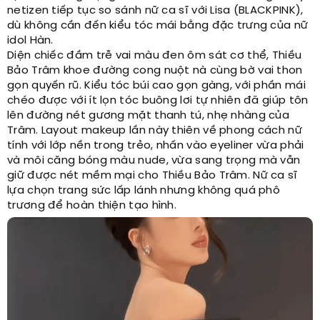
netizen tiếp tục so sánh nữ ca sĩ với Lisa (BLACKPINK),
dù không cần đến kiểu tóc mái bằng đặc trưng của nữ
idol Hàn.
Diện chiếc đầm trễ vai màu đen ôm sát cơ thể, Thiều
Bảo Trâm khoe đường cong nuột nà cùng bờ vai thon
gọn quyến rũ. Kiểu tóc búi cao gọn gàng, với phần mái
chéo được với ít lọn tóc buông lơi tự nhiên đã giúp tôn
lên đường nét gương mặt thanh tú, nhẹ nhàng của
Trâm. Layout makeup lần này thiên về phong cách nữ
tính với lớp nền trong trẻo, nhấn vào eyeliner vừa phải
và môi căng bóng màu nude, vừa sang trọng mà vẫn
giữ được nét mềm mại cho Thiều Bảo Trâm. Nữ ca sĩ
lựa chọn trang sức lấp lánh nhưng không quá phô
trương để hoàn thiện tạo hình.