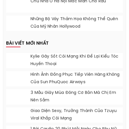
Chọn Váy Để Sexy Nhất Đêm Tiệc Như Á
Hậu Tú Anh
Honda SH Đẹp - Độc Của Dân Chơi Hà
Thành
Hình Ảnh 11 Siêu Xe Của Tổng Thống Guinea
Bị Giữ Ở Pháp
Chủ Nhà Ở Hà Nội Mắc Màn Cho Rau
Những Bộ Váy Thảm Họa Không Thể Quên
Của Mỹ Nhân Hollywood
BÀI VIẾT MỚI NHẤT
Kylie Gây Sốt Cõi Mạng Khi Để Lại Kiểu Tóc
Huyền Thoại