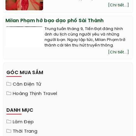
Huyền My đẹp ‘như tiên nữ’ khi diện đầm xuyên
thấu
Nét kiêu sa, quyến rũ của Á hậu Việt Nam
2014 như được tôn lên triệt để trong thiết
kế hút mắt, kết hợp với phần voan đỏ.
[Chi tiết...]
Milan Phạm hở bạo dạo phố Sài Thành
Trung tuần tháng 9, Tiến Đạt đăng hình
ảnh du lịch cùng người yêu và những
người bạn. Ngay lập tức, Milan Phạm trở
thành cái tên thu hút truyền thông.
[Chi tiết...]
GÓC MUA SẮM