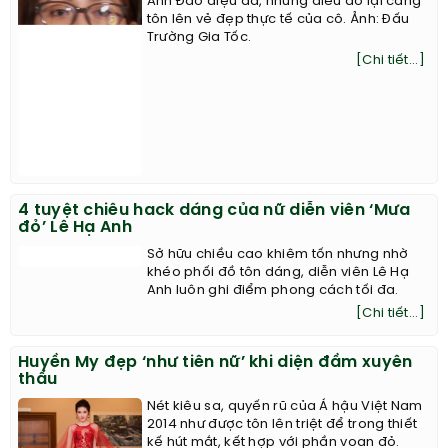
Mặt mộc của nữ diễn viên Phương Anh Đào lại
gây sốt MXH
Điều kiện ghi hình ngoài trời và tính chất
game show không cho phép Phương
Anh Đào điệu đà, nhưng điều đó lại càng
tôn lên vẻ đẹp thực tế của cô. Ảnh: Đấu
Trường Gia Tốc.
[Chi tiết...]
4 tuyệt chiêu hack dáng của nữ diễn viên ‘Mưa
đỏ’ Lê Hạ Anh
Sở hữu chiều cao khiêm tốn nhưng nhờ
khéo phối đồ tôn dáng, diễn viên Lê Hạ
Anh luôn ghi điểm phong cách tối đa.
[Chi tiết...]