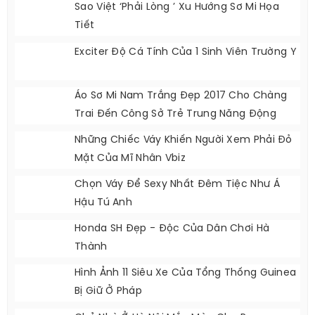
LỌC DANH MỤC
Người Mẫu
BÀI VIẾT MỚI NHẤT
Nam Em Khoe Dáng Chuẩn Từng Mi-Li-Mét
Bên Bể Bơi
Sao Việt ‘phải Lòng ’ Xu Hướng Sơ Mi Họa
Tiết
Exciter Độ Cá Tính Của 1 Sinh Viên Trường Y
Áo Sơ Mi Nam Trắng Đẹp 2017 Cho Chàng
Trai Đến Công Sở Trẻ Trung Năng Động
Những Chiếc Váy Khiến Người Xem Phải Đỏ
Mặt Của Mĩ Nhân Vbiz