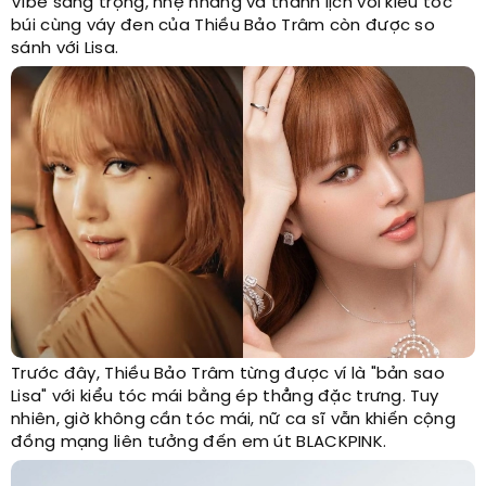
Vibe sang trọng, nhẹ nhàng và thanh lịch với kiểu tóc
búi cùng váy đen của Thiều Bảo Trâm còn được so
sánh với Lisa.
Trước đây, Thiều Bảo Trâm từng được ví là "bản sao
Lisa" với kiểu tóc mái bằng ép thẳng đặc trưng. Tuy
nhiên, giờ không cần tóc mái, nữ ca sĩ vẫn khiến cộng
đồng mạng liên tưởng đến em út BLACKPINK.