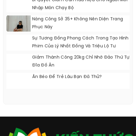
Bí Quyết Giảm Cân Hữu Hiệu Cho Người Mới
Nhập Môn Chạy Bộ
Nàng Công Sở 35+ Không Nên Diện Trang
Phục Này
Sự Tương Đồng Phong Cách Trong Tạo Hình
Phim Của Lý Nhất Đồng Và Triệu Lộ Tư
Giảm Thành Công 20kg Chỉ Nhờ Đảo Thứ Tự
Đĩa Đồ Ăn
Ăn Béo Để Trẻ Lâu Bạn Đã Thử?