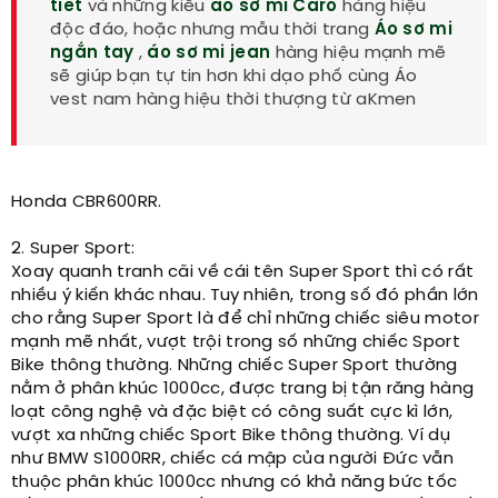
tiết
và những kiểu
áo sơ mi Caro
hàng hiệu
độc đáo, hoặc nhưng mẫu thời trang
Áo sơ mi
ngắn tay
,
áo sơ mi jean
hàng hiệu mạnh mẽ
sẽ giúp bạn tự tin hơn khi dạo phố cùng Áo
vest nam hàng hiệu thời thượng từ aKmen
Honda CBR600RR.
2. Super Sport:
Xoay quanh tranh cãi về cái tên Super Sport thì có rất
nhiều ý kiến khác nhau. Tuy nhiên, trong số đó phần lớn
cho rằng Super Sport là để chỉ những chiếc siêu motor
mạnh mẽ nhất, vượt trội trong số những chiếc Sport
Bike thông thường. Những chiếc Super Sport thường
nằm ở phân khúc 1000cc, được trang bị tận răng hàng
loạt công nghệ và đặc biệt có công suất cực kì lớn,
vượt xa những chiếc Sport Bike thông thường. Ví dụ
như BMW S1000RR, chiếc cá mập của người Đức vẫn
thuộc phân khúc 1000cc nhưng có khả năng bức tốc