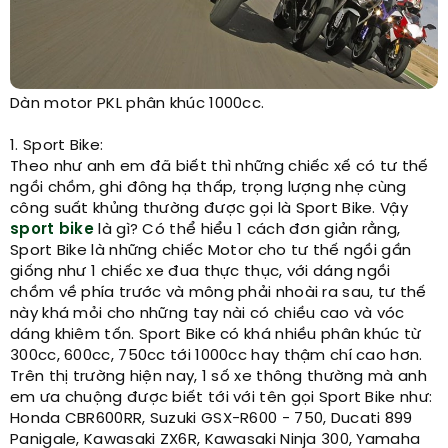
Dàn motor PKL phân khúc 1000cc.
1. Sport Bike:
Theo như anh em đã biết thì những chiếc xế có tư thế
ngồi chồm, ghi đông hạ thấp, trọng lượng nhẹ cùng
công suất khủng thường được gọi là Sport Bike. Vậy
sport bike
là gì? Có thể hiểu 1 cách đơn giản rằng,
Sport Bike là những chiếc Motor cho tư thế ngồi gần
giống như 1 chiếc xe đua thực thục, với dáng ngồi
chồm về phía trước và mông phải nhoài ra sau, tư thế
này khá mỏi cho những tay nài có chiều cao và vóc
dáng khiêm tốn. Sport Bike có khá nhiều phân khúc từ
300cc, 600cc, 750cc tới 1000cc hay thậm chí cao hơn.
Trên thị trường hiện nay, 1 số xe thông thường mà anh
em ưa chuộng được biết tới với tên gọi Sport Bike như:
Honda CBR600RR, Suzuki GSX-R600 - 750, Ducati 899
Panigale, Kawasaki ZX6R, Kawasaki Ninja 300, Yamaha