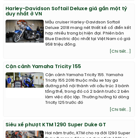
Harley-Davidson Softail Deluxe giá gần một tỷ
duy nhất ở VN
Mẫu cruiser Harley-Davidson Softail
Deluxe 2018 mang nét thiết kế cổ điển kết
hợp nhiều trang bị hiện đại. Phiên bản
Blue Electric độc nhất tại Việt Nam có giá
958 triệu đồng.
[Chi tiết...]
Cận cảnh Yamaha Tricity 155
Cận cảnh Yamaha Tricity 155. Yamaha
Tricity 155 2016 thuộc mẫu xe tay ga
đường phố nội thành với cấu trúc 3 bánh
tổng thể, trong đó có 2 bánh trước 2 bên
làm việc độc lập. Thường hưởng từ dòng
Tricity 125 trước đó
[Chi tiết...]
Siêu xế phượt KTM 1290 Super Duke GT
Hai năm trước, KTM cho ra đời 1290 Super