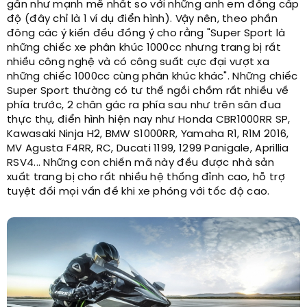
gần như mạnh mẽ nhất so với những anh em đồng cấp
độ (đây chỉ là 1 ví dụ điển hình). Vậy nên, theo phần
đông các ý kiến đều đồng ý cho rằng "Super Sport là
những chiếc xe phân khúc 1000cc nhưng trang bị rất
nhiều công nghệ và có công suất cực đại vượt xa
những chiếc 1000cc cùng phân khúc khác". Những chiếc
Super Sport thường có tư thế ngồi chồm rất nhiều về
phía trước, 2 chân gác ra phía sau như trên sân đua
thực thụ, điển hình hiện nay như Honda CBR1000RR SP,
Kawasaki Ninja H2, BMW S1000RR, Yamaha R1, R1M 2016,
MV Agusta F4RR, RC, Ducati 1199, 1299 Panigale, Aprillia
RSV4... Những con chiến mã này đều được nhà sản
xuất trang bị cho rất nhiều hệ thống đỉnh cao, hỗ trợ
tuyệt đối mọi vấn đề khi xe phóng với tốc độ cao.​