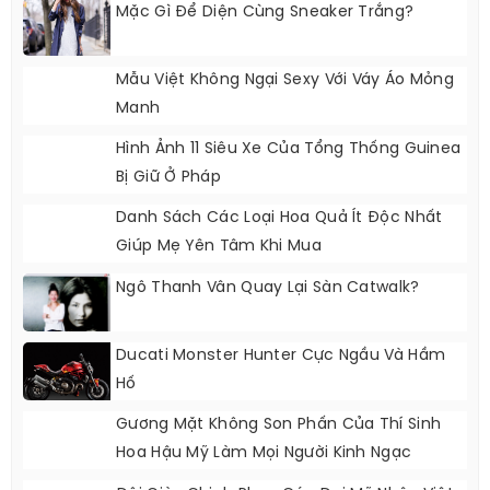
Mặc Gì Để Diện Cùng Sneaker Trắng?
Mẫu Việt Không Ngại Sexy Với Váy Áo Mỏng
Manh
Hình Ảnh 11 Siêu Xe Của Tổng Thống Guinea
Bị Giữ Ở Pháp
Danh Sách Các Loại Hoa Quả Ít Độc Nhất
Giúp Mẹ Yên Tâm Khi Mua
Ngô Thanh Vân Quay Lại Sàn Catwalk?
Ducati Monster Hunter Cực Ngầu Và Hầm
Hố
Gương Mặt Không Son Phấn Của Thí Sinh
Hoa Hậu Mỹ Làm Mọi Người Kinh Ngạc