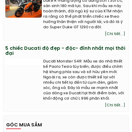
Duke R mang động cơ dung tích 1.301 cc,
sản sinh 180 mã lực. Sau khi mẫu xe này
hoàn thành, đội ngũ kỹ sư của KTM nhận
ra rằng có thể phát triển chiếc xe theo
hướng thân thiện với người lái, và đó là ý
do Super Duke GT 1290 ra đời.
[Chi tiết...]
5 chiếc Ducati độ đẹp - độc- đỉnh nhất mọi thời
đại
Ducati Monster S4R: Mẫu xe do nhà thiết
kế Paolo Tesio tùy biến, được điều chỉnh
hệ khung phía sau và sở hữu yên mới.
Ngoài ra, xe còn được thiết kế lại với
nhiều chi tiết lạ đến từ cụm đèn, giảm
xóc, ống xả. Đây là mẫu xe mạnh nhất
của dòng xe Ducati tại thời điểm bán, với
khối động cơ chữ L 996 phân khối.
[Chi tiết...]
GÓC MUA SẮM