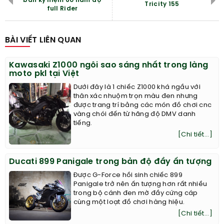
bản kỷ niệm 60 năm độ
Tricity 155
full Rider
BÀI VIẾT LIÊN QUAN
Kawasaki Z1000 ngôi sao sáng nhất trong làng
moto pkl tại Việt
Dưới đây là 1 chiếc Z1000 khá ngầu với
thân xác nhuộm trọn màu đen nhưng
được trang trí bằng các món đồ chơi cnc
vàng chói đến từ hãng độ DMV danh
tiếng.
[Chi tiết...]
Ducati 899 Panigale trong bản độ đầy ấn tượng
Được G-Force hồi sinh chiếc 899
Panigale trở nên ấn tượng hơn rất nhiều
trong bộ cánh đen mờ đầy cứng cáp
cùng một loạt đồ chơi hàng hiệu.
[Chi tiết...]