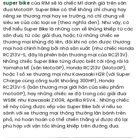
super bike
của R1M sẽ là chiếc M1 danh giá trên sân
đua MotoGP. Super Bike có thể không chỉ chung hay
riêng xe thương mại hay xe trường, nó chỉ chung về
siêu xe của các loại xe (theo nghĩa đen). Như vậy, có
thể hiểu Super Bike là những con xế khủng khiếp từ các
sân đua, từ các giải đua, hoặc từ những chiếc xe
thương mại khủng độ lên, đôi khi nó còn được thương
mại hoá chính hãng bởi nhà sản xuất (như chiếc Honda
RC213V-S, đây là phiên bản thương mại của RC213V).
Những chiếc Super Bike từng được biết tới rộng rãi là
Yamaha M1 (sân MotoGP), Honda RC213V (MotoGP),
hoặc 1 số xe thương mại như Kawasaki H2R (với Super
Charge cùng công suất khoảng 300HP), Honda
RC213V-S (bản thương mại giới hản của siêu phẩm
motoGP), hay những chiếc xe độ trong các giải đua
WSBK như Kawasaki ZX10R, Aprillia RSV4... Những chiếc
xế này cũng được xếp vào Super Bike bởi vì nếu so
sánh với xe thương mại thông thường lăn bánh trên
phố, nó hoàn hoàn có thể chiến thắng vì được độ lại
phù hợp với vận tốc khủng khiếp trên đường đua.​