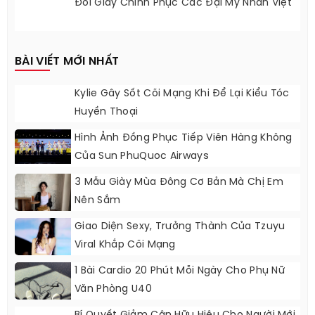
Đôi Giày Chinh Phục Các Đại Mỹ Nhân Việt
BÀI VIẾT MỚI NHẤT
Kylie Gây Sốt Cõi Mạng Khi Để Lại Kiểu Tóc
Huyền Thoại
Hình Ảnh Đồng Phục Tiếp Viên Hàng Không
Của Sun PhuQuoc Airways
3 Mẫu Giày Mùa Đông Cơ Bản Mà Chị Em
Nên Sắm
Giao Diện Sexy, Trưởng Thành Của Tzuyu
Viral Khắp Cõi Mạng
1 Bài Cardio 20 Phút Mỗi Ngày Cho Phụ Nữ
Văn Phòng U40