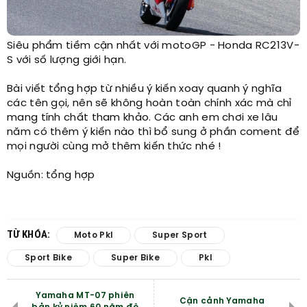
Siêu phẩm tiềm cận nhất với motoGP - Honda RC213V-
S với số lượng giới hạn.
Bài viết tổng hợp từ nhiều ý kiến xoay quanh ý nghĩa
các tên gọi, nên sẽ không hoàn toàn chính xác mà chỉ
mang tính chất tham khảo. Các anh em chơi xe lâu
năm có thêm ý kiến nào thì bổ sung ở phần coment để
mọi người cùng mở thêm kiến thức nhé !
Nguồn: tổng hợp​
TỪ KHÓA:
Moto Pkl
Super Sport
Sport Bike
Super Bike
Pkl
Yamaha MT-07 phiên
Cận cảnh Yamaha