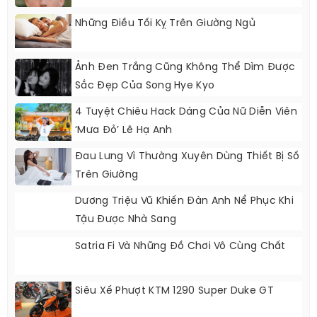
Những Điều Tối Kỵ Trên Giường Ngủ
Ảnh Đen Trắng Cũng Không Thể Dìm Được
Sắc Đẹp Của Song Hye Kyo
4 Tuyệt Chiêu Hack Dáng Của Nữ Diễn Viên
‘Mưa Đỏ’ Lê Hạ Anh
Đau Lưng Vì Thường Xuyên Dùng Thiết Bị Số
Trên Giường
Dương Triệu Vũ Khiến Đàn Anh Nể Phục Khi
Tậu Được Nhà Sang
Satria Fi Và Những Đồ Chơi Vô Cùng Chất
Siêu Xế Phượt KTM 1290 Super Duke GT