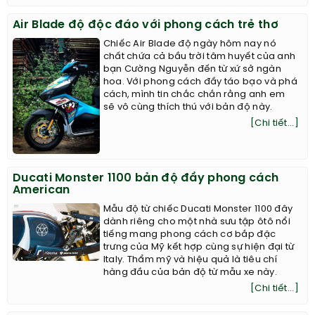
Air Blade độ độc đáo với phong cách trẻ thơ
Chiếc Air Blade độ ngày hôm nay nó
chất chứa cả bầu trời tâm huyết của anh
bạn Cường Nguyễn đến từ xứ sở ngàn
hoa. Với phong cách đầy táo bạo và phá
cách, mình tin chắc chắn rằng anh em
sẽ vô cùng thích thú với bản độ này.
[Chi tiết...]
Ducati Monster 1100 bản độ đầy phong cách
American
Mẫu độ từ chiếc Ducati Monster 1100 đây
dành riêng cho một nhà sưu tập ôtô nổi
tiếng mang phong cách cơ bắp đặc
trưng của Mỹ kết hợp cùng sự hiện đại từ
Italy. Thẩm mỹ và hiệu quả là tiêu chí
hàng đầu của bản độ từ mẫu xe này.
[Chi tiết...]