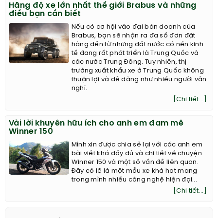
Hãng độ xe lớn nhất thế giới Brabus và những
điều bạn cần biết
Nếu có cơ hội vào đại bản doanh của
Brabus, bạn sẽ nhận ra đa số đơn đặt
hàng đến từ những đất nước có nền kinh
tế đang rất phát triển là Trung Quốc và
các nước Trung Đông. Tuy nhiên, thị
trường xuất khẩu xe ở Trung Quốc không
thuận lợi và dễ dàng như nhiều người vẫn
nghĩ.
[Chi tiết...]
Vài lời khuyên hữu ích cho anh em đam mê
Winner 150
Mình xin được chia sẻ lại với các anh em
bài viết khá đầy đủ và chi tiết về chuyện
Winner 150 và một số vấn đề liên quan.
Đây có lẽ là một mẫu xe khá hot mang
trong mình nhiều công nghệ hiện đại...
[Chi tiết...]