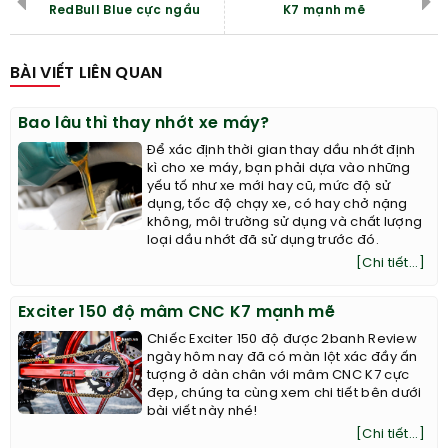
RedBull Blue cực ngầu
K7 mạnh mẽ
BÀI VIẾT LIÊN QUAN
Bao lâu thì thay nhớt xe máy?
Để xác định thời gian thay dầu nhớt định
kì cho xe máy, bạn phải dựa vào những
yếu tố như xe mới hay cũ, mức độ sử
dụng, tốc độ chạy xe, có hay chở nặng
không, môi trường sử dụng và chất lượng
loại dầu nhớt đã sử dụng trước đó.
[Chi tiết...]
Exciter 150 độ mâm CNC K7 mạnh mẽ
Chiếc Exciter 150 độ được 2banh Review
ngày hôm nay đã có màn lột xác đầy ấn
tượng ở dàn chân với mâm CNC K7 cực
đẹp, chúng ta cùng xem chi tiết bên dưới
bài viết này nhé!
[Chi tiết...]