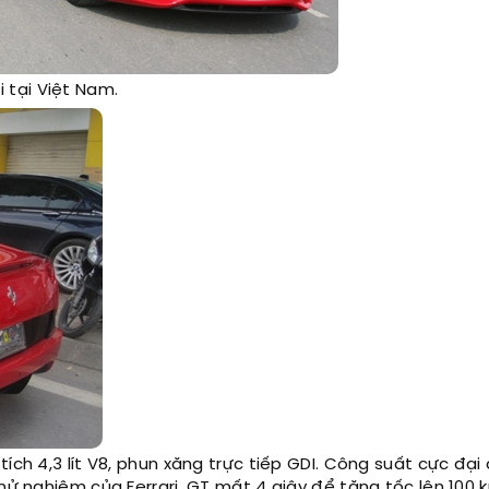
ai tại Việt Nam.
ích 4,3 lít V8, phun xăng trực tiếp GDI. Công suất cực đạ
hử nghiệm của Ferrari, GT mất 4 giây để tăng tốc lên 100 k