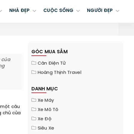
NHÀ ĐẸP
CUỘC SỐNG
NGƯỜI ĐẸP
GÓC MUA SẮM
c của
Cân Điện Tử
ng
Hoàng Thịnh Travel
DANH MỤC
Xe Máy
a một câu
Xe Mô Tô
g chủ của
Xe Độ
Siêu Xe