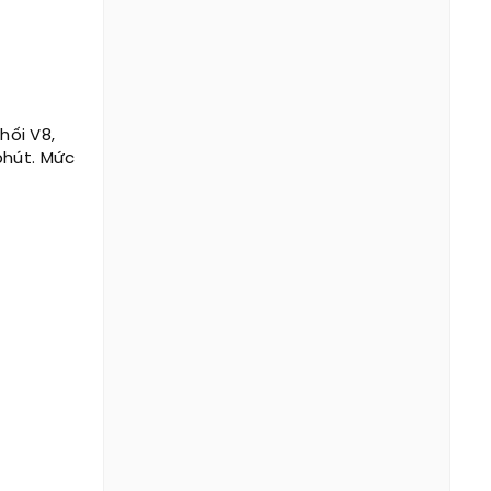
hối V8,
phút. Mức