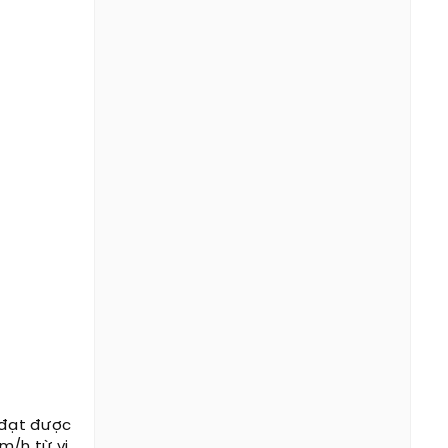
i đạt được
m/h từ vị