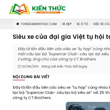
TONGDAIKIENTHUC.COM
XE ĐẸP
XE Ô TÔ
SIÊU XE CỦ
Siêu xe của đại gia Việt tụ hội 
Đây là lần đầu tiên các siêu xe "tụ họp" cùng 
một câu lạc bộ "Supercar Club- câu lạc bộ siêu 
Cường, ông chủ của công ty CT Brothers.
20/06/2011
Đăng bởi
Kiến Thức Mỗi Ngày
NỘI DUNG BÀI VIẾT
Đây là lần đầu tiên các siêu xe "tụ họp" cùng nhau
lạc bộ "Supercar Club- câu lạc bộ siêu xe" với 25 
công ty CT Brothers.