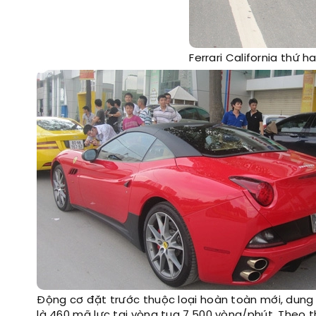
Ferrari California thứ h
Động cơ đặt trước thuộc loại hoàn toàn mới, dung t
là 460 mã lực tại vòng tua 7.500 vòng/phút. Theo t