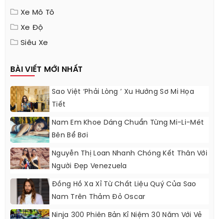
Xe Mô Tô
Xe Độ
Siêu Xe
BÀI VIẾT MỚI NHẤT
Sao Việt ‘phải Lòng ’ Xu Hướng Sơ Mi Họa
Tiết
Nam Em Khoe Dáng Chuẩn Từng Mi-Li-Mét
Bên Bể Bơi
Nguyễn Thị Loan Nhanh Chóng Kết Thân Với
Người Đẹp Venezuela
Đồng Hồ Xa Xỉ Từ Chất Liệu Quý Của Sao
Nam Trên Thảm Đỏ Oscar
Ninja 300 Phiên Bản Kỉ Niệm 30 Năm Với Vẻ