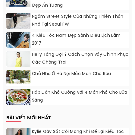
Đẹp Ấn Tượng
Ngắm Street Style Của Những Thiên Thần
Nhỏ Tại Seoul FW
4 Kiểu Tóc Nam Đẹp Sành Điệu Lịch Lãm
2017
Helly Tống Gợi Ý Cách Chọn Váy Chinh Phục
Các Chàng Trai
Chủ Nhà Ở Hà Nội Mắc Màn Cho Rau
Hấp Dẫn Khó Cưỡng Với 4 Món Phở Cho Bữa
Sáng
BÀI VIẾT MỚI NHẤT
Kylie Gây Sốt Cõi Mạng Khi Để Lại Kiểu Tóc