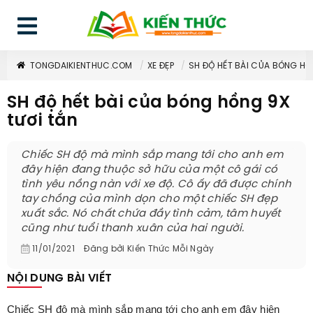
TONGDAIKIENTHUC.COM
XE ĐẸP
SH ĐỘ HẾT BÀI CỦA BÓNG HỒ
SH độ hết bài của bóng hồng 9X
tươi tắn
Chiếc SH độ mà mình sắp mang tới cho anh em
đây hiện đang thuộc sở hữu của một cô gái có
tình yêu nồng nàn với xe độ. Cô ấy đã được chính
tay chồng của mình dọn cho một chiếc SH đẹp
xuất sắc. Nó chất chứa đầy tình cảm, tâm huyết
cũng như tuổi thanh xuân của hai người.
11/01/2021
Đăng bởi
Kiến Thức Mỗi Ngày
NỘI DUNG BÀI VIẾT
Chiếc SH độ mà mình sắp mang tới cho anh em đây hiện