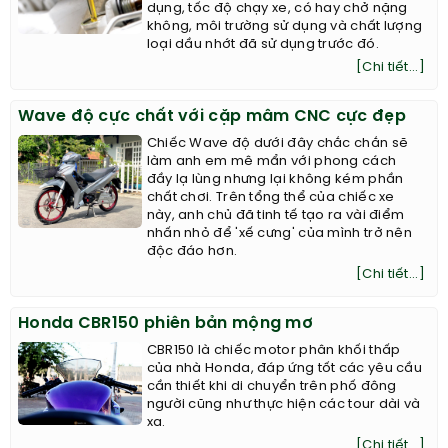
dụng, tốc độ chạy xe, có hay chở nặng
không, môi trường sử dụng và chất lượng
loại dầu nhớt đã sử dụng trước đó.
[Chi tiết...]
Wave độ cực chất với cặp mâm CNC cực đẹp
Chiếc Wave độ dưới đây chắc chắn sẽ
làm anh em mê mẩn với phong cách
đầy lạ lùng nhưng lại không kém phần
chất chơi. Trên tổng thể của chiếc xe
này, anh chủ đã tinh tế tạo ra vài điểm
nhấn nhỏ để 'xế cưng' của mình trở nên
độc đáo hơn.
[Chi tiết...]
Honda CBR150 phiên bản mộng mơ
CBR150 là chiếc motor phân khối thấp
của nhà Honda, đáp ứng tốt các yêu cầu
cần thiết khi di chuyển trên phố đông
người cũng như thực hiện các tour dài và
xa.
[Chi tiết...]