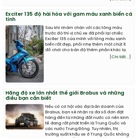
Exciter 135 độ hài hòa với gam màu xanh biển cá
tính
Sau khi nhàm chán với các tông màu
trước đó thì vị chủ xe đã phối lại chiếc
Exciter 135 của mình với tông màu xanh
biển rất đẹp, phối nhẹ thêm một chút ít
đồ chơi cho bản độ thêm phần khác lạ.
[Chi tiết...]
Hãng độ xe lớn nhất thế giới Brabus và những
điều bạn cần biết
Nếu có cơ hội vào đại bản doanh của
Brabus, bạn sẽ nhận ra đa số đơn đặt
hàng đến từ những đất nước có nền kinh
tế đang rất phát triển là Trung Quốc và
các nước Trung Đông. Tuy nhiên, thị
trường xuất khẩu xe ở Trung Quốc không