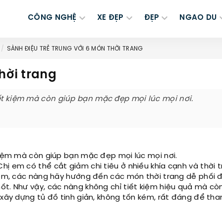
CÔNG NGHỆ
XE ĐẸP
ĐẸP
NGAO DU
SÀNH ĐIỆU TRẺ TRUNG VỚI 6 MÓN THỜI TRANG
hời trang
iết kiệm mà còn giúp bạn mặc đẹp mọi lúc mọi nơi.
 kiệm mà còn giúp bạn mặc đẹp mọi lúc mọi nơi.
hị em có thể cắt giảm chi tiêu ở nhiều khía cạnh và thời 
kiệm, các nàng hãy hướng đến các món thời trang dễ phối 
ốt. Như vậy, các nàng không chỉ tiết kiệm hiệu quả mà cò
m xây dựng tủ đồ tinh giản, không tốn kém, rất đáng để th