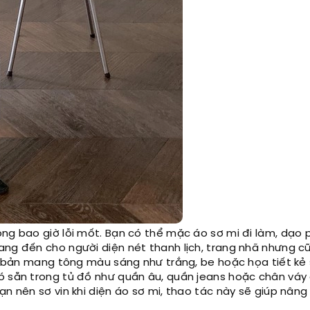
ông bao giờ lỗi mốt. Bạn có thể mặc áo sơ mi đi làm, dạo 
ang đến cho người diện nét thanh lịch, trang nhã nhưng c
ên bản mang tông màu sáng như trắng, be hoặc họa tiết kẻ 
có sẵn trong tủ đồ như quần âu, quần jeans hoặc chân váy
ạn nên sơ vin khi diện áo sơ mi, thao tác này sẽ giúp nân