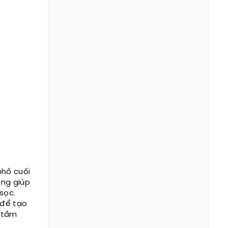
phố cuối
ũng giúp
sọc.
 để tạo
g tầm