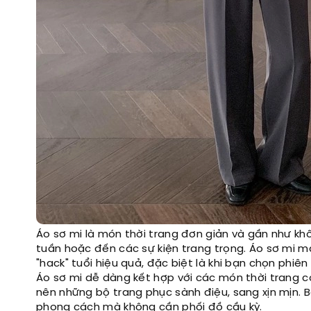
Áo sơ mi là món thời trang đơn giản và gần như kh
tuần hoặc đến các sự kiện trang trọng. Áo sơ mi m
"hack" tuổi hiệu quả, đặc biệt là khi bạn chọn phi
Áo sơ mi dễ dàng kết hợp với các món thời trang 
nên những bộ trang phục sành điệu, sang xịn mịn. B
phong cách mà không cần phối đồ cầu kỳ.