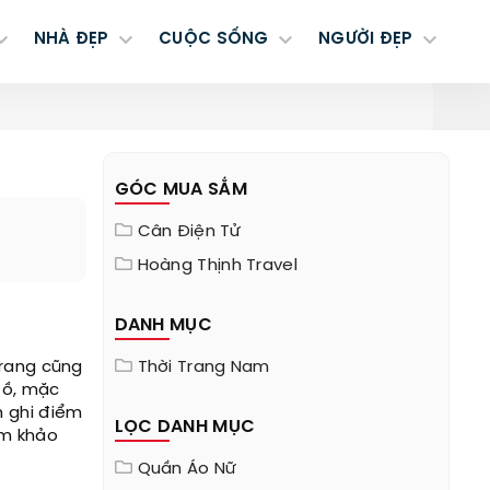
NHÀ ĐẸP
CUỘC SỐNG
NGƯỜI ĐẸP
GÓC MUA SẮM
Cân Điện Tử
Hoàng Thịnh Travel
DANH MỤC
trang cũng
Thời Trang Nam
đồ, mặc
n ghi điểm
LỌC DANH MỤC
am khảo
Quần Áo Nữ