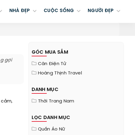
NHÀ ĐẸP
CUỘC SỐNG
NGƯỜI ĐẸP
GÓC MUA SẮM
g gợi
Cân Điện Tử
Hoàng Thịnh Travel
DANH MỤC
i cảm,
Thời Trang Nam
LỌC DANH MỤC
Quần Áo Nữ