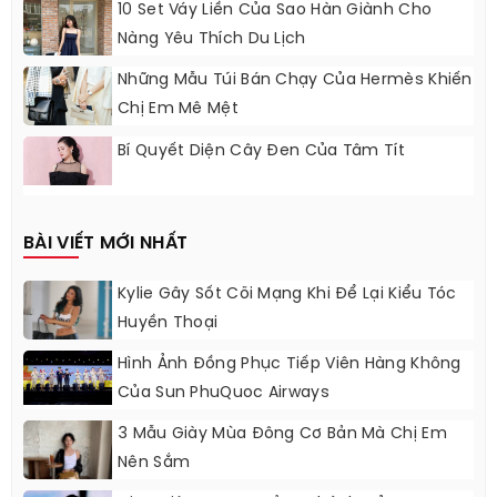
10 Set Váy Liền Của Sao Hàn Giành Cho
Nàng Yêu Thích Du Lịch
Những Mẫu Túi Bán Chạy Của Hermès Khiến
Chị Em Mê Mệt
Bí Quyết Diện Cây Đen Của Tâm Tít
BÀI VIẾT MỚI NHẤT
Kylie Gây Sốt Cõi Mạng Khi Để Lại Kiểu Tóc
Huyền Thoại
Hình Ảnh Đồng Phục Tiếp Viên Hàng Không
Của Sun PhuQuoc Airways
3 Mẫu Giày Mùa Đông Cơ Bản Mà Chị Em
Nên Sắm