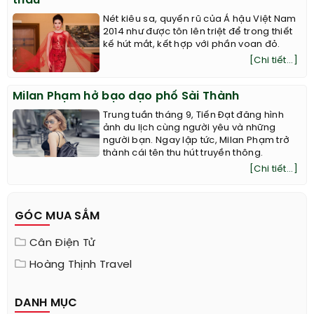
thấu
Nét kiêu sa, quyến rũ của Á hậu Việt Nam
2014 như được tôn lên triệt để trong thiết
kế hút mắt, kết hợp với phần voan đỏ.
[Chi tiết...]
Milan Phạm hở bạo dạo phố Sài Thành
Trung tuần tháng 9, Tiến Đạt đăng hình
ảnh du lịch cùng người yêu và những
người bạn. Ngay lập tức, Milan Phạm trở
thành cái tên thu hút truyền thông.
[Chi tiết...]
GÓC MUA SẮM
Cân Điện Tử
Hoàng Thịnh Travel
DANH MỤC