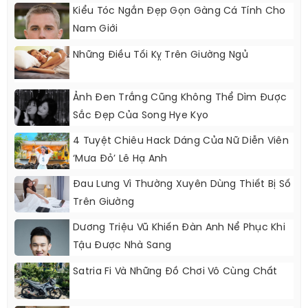
Kiểu Tóc Ngắn Đẹp Gọn Gàng Cá Tính Cho
Nam Giới
Những Điều Tối Kỵ Trên Giường Ngủ
Ảnh Đen Trắng Cũng Không Thể Dìm Được
Sắc Đẹp Của Song Hye Kyo
4 Tuyệt Chiêu Hack Dáng Của Nữ Diễn Viên
‘Mưa Đỏ’ Lê Hạ Anh
Đau Lưng Vì Thường Xuyên Dùng Thiết Bị Số
Trên Giường
Dương Triệu Vũ Khiến Đàn Anh Nể Phục Khi
Tậu Được Nhà Sang
Satria Fi Và Những Đồ Chơi Vô Cùng Chất