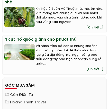
phê
Khí hậu ở Buôn Mê Thuột mát mẻ, ôn hòa,
vừa mang nét chung của khí hậu nhiệt
đới gió mùa, vừa chịu ảnh hưởng của khí
hậu vùng cao nguyên.
[Chi tiết...]
4 cực Tổ quốc giành cho phượt thủ
Và hành trình đó còn là những khoảnh
khắc sống chậm lại để thấy như đang
lạc giữa địa đàng, nơi ngọn sóng bạc
đầu dang tay bao bọc chốn tận cùng Tổ
quốc…
[Chi tiết...]
GÓC MUA SẮM
Cân Điện Tử
Hoàng Thịnh Travel