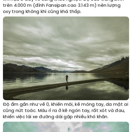
trên 4.000 m (đỉnh Fansipan cao 3.143 m) nên lượng
oxy trong không khí cũng khá thấp.
Độ ẩm gần như về 0, khiến môi, kẽ móng tay, da mặt ai
cũng nứt toác. Máu rỉ ra ở kẽ ngón tay, rất xót và đau,
khiến việc lái xe đường dài gặp nhiều khó khăn.