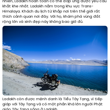
nhiên, Ladakh hoàn toàn có thể đáp ứng được yêu cầu
khắt khe nhất. Ladakh nằm trong khu vực Trans-
Himalaya. Khách du lịch từ khắp nơi trên thế giới rất
thích cảnh quan nơi đây. Với họ, khám phá vùng đất
rộng lớn và xinh đẹp này không bao giờ đủ.
Ladakh còn được mệnh danh là Tiểu Tây Tạng, vì tiếp
giáp với Tây Tạng và có một phần khá lớn người Phật
giáo Tây Tạng sống ở Ladakh.