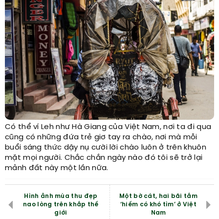
Có thể ví Leh như Hà Giang của Việt Nam, nơi ta đi qua
cũng có những đứa trẻ giơ tay ra chào, nơi mà mỗi
buổi sáng thức dậy nụ cười lời chào luôn ở trên khuôn
mặt mọi người. Chắc chắn ngày nào đó tôi sẽ trở lại
mảnh đất này một lần nữa.
Hình ảnh mùa thu đẹp
Một bờ cát, hai bãi tắm
nao lòng trên khắp thế
‘hiếm có khó tìm’ ở Việt
giới
Nam