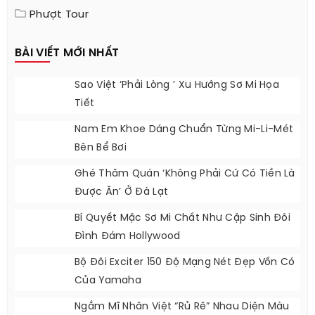
Phượt Tour
BÀI VIẾT MỚI NHẤT
Sao Việt ‘phải Lòng ’ Xu Hướng Sơ Mi Họa
Tiết
Nam Em Khoe Dáng Chuẩn Từng Mi-Li-Mét
Bên Bể Bơi
Ghé Thăm Quán ‘không Phải Cứ Có Tiền Là
Được Ăn’ Ở Đà Lạt
Bí Quyết Mặc Sơ Mi Chất Như Cặp Sinh Đôi
Đình Đám Hollywood
Bộ Đôi Exciter 150 Độ Mạng Nét Đẹp Vốn Có
Của Yamaha
Ngắm Mĩ Nhân Việt “rủ Rê” Nhau Diện Màu