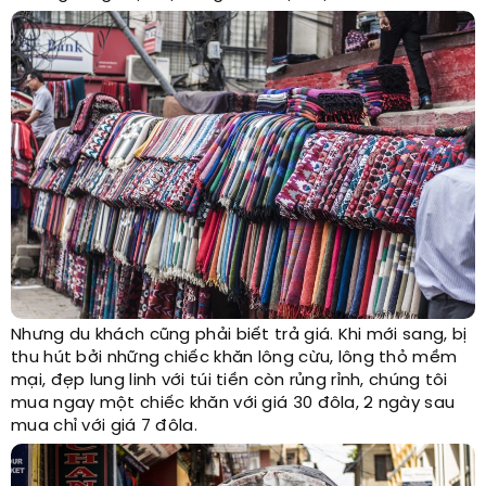
Nhưng du khách cũng phải biết trả giá. Khi mới sang, bị
thu hút bởi những chiếc khăn lông cừu, lông thỏ mềm
mại, đẹp lung linh với túi tiền còn rủng rỉnh, chúng tôi
mua ngay một chiếc khăn với giá 30 đôla, 2 ngày sau
mua chỉ với giá 7 đôla.