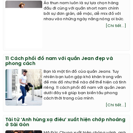
Áo thun nam luôn là sự lựa chọn hàng
đầu đi cùng với quần short nam chính
bởi sự đơn giản, dễ mặc, dễ mix đồ với
nhau vào những ngày nắng nóng oi bức.
[Chi tiết...]
11 Cách phối đồ nam với quần Jean đẹp và
phong cách
Bạn là một tín đồ của quần Jeans. Tuy
nhiên bạn luôn gặp khó khăn trong vấn
đề mix đồ như thế nào để thể hiện cá tính
riêng. 11 cách phối đồ nam với quần Jean
dưới đây sẽ giúp bạn biến tấu phong
cách thời trang của mình.
[Chi tiết...]
Tài tử ‘Anh hùng xạ điêu’ xuất hiện chớp nhoáng
ở Sài Gòn
Mã Đức Chung xuất hiện chóng vánh, anh