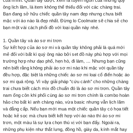
của mình. Quần tây được xem là tuyên ngôn của những quý
ông lịch lãm, là item không thể thiếu đối với các chàng trai.
Bạn đang sở hữu chiếc quần tây nam đẹp nhưng chưa biết
mặc với áo nào là đẹp nhất. Đừng lo Coolmate sẽ chia sẻ cho
bạn một vài cách phối đồ với loại quần này nhé.
1. Quần tây và áo sơ mi trơn
Sự kết hợp của áo sơ mi và quần tây không phải là quá mới
mẻ đối với bất kì quý ông nào bởi set đồ này phù hợp với mọi
trường hợp như dạo phố, hẹn hò, đi làm, … Nhưng bạn cũng
nên biết rằng không phải áo sơ mi nào khi mặc với quần tây
đều hợp, đặc biệt là những chiếc áo sơ mi loại cổ điển hoặc áo
sơ mi quá rộng. Vì vậy giải pháp “cứu cánh” cho những chàng
trai chưa biết cách mix đồ chuẩn đó là áo sơ mi trơn. Quần tây
nam ống côn khi phối cùng áo sơ mi trơn chính là combo hoàn
hảo cho bất kì anh chàng nào, vừa basic nhưng vẫn lịch lãm
và đẳng cấp. Nếu bạn mới mua một chiếc quần tây có họa tiết
hoặc kẻ sọc mà chưa biết kết hợp với áo nào thì áo sơ mi
trơn, một màu là sự lựa chọn thú vị với bạn đấy. Ngoài ra,
những phụ kiện như thắt lưng, đồng hồ, giày da, kính mắt hay