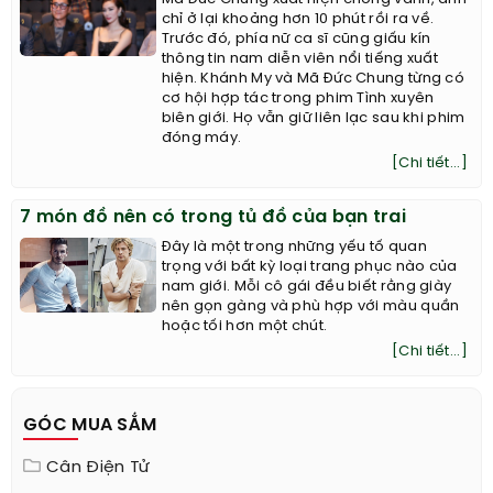
chỉ ở lại khoảng hơn 10 phút rồi ra về.
Trước đó, phía nữ ca sĩ cũng giấu kín
thông tin nam diễn viên nổi tiếng xuất
hiện. Khánh My và Mã Đức Chung từng có
cơ hội hợp tác trong phim Tình xuyên
biên giới. Họ vẫn giữ liên lạc sau khi phim
đóng máy.
[Chi tiết...]
7 món đồ nên có trong tủ đồ của bạn trai
Đây là một trong những yếu tố quan
trọng với bất kỳ loại trang phục nào của
nam giới. Mỗi cô gái đều biết rằng giày
nên gọn gàng và phù hợp với màu quần
hoặc tối hơn một chút.
[Chi tiết...]
GÓC MUA SẮM
Cân Điện Tử