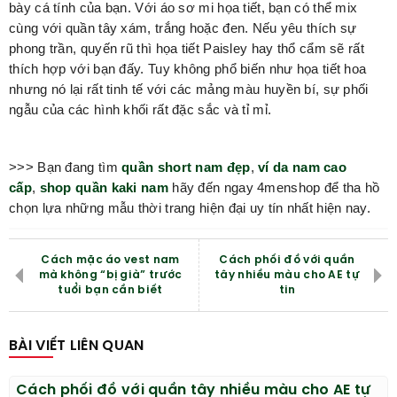
bày cá tính của bạn. Với áo sơ mi họa tiết, bạn có thể mix
cùng với quần tây xám, trắng hoặc đen. Nếu yêu thích sự
phong trần, quyến rũ thì họa tiết Paisley hay thổ cẩm sẽ rất
thích hợp với bạn đấy. Tuy không phổ biến như họa tiết hoa
nhưng nó lại rất tinh tế với các mảng màu huyền bí, sự phối
ngẫu của các hình khối rất đặc sắc và tỉ mỉ.
>>> Bạn đang tìm
quần short nam đẹp
,
ví da nam cao
cấp
,
shop quần kaki nam
hãy đến ngay 4menshop để tha hồ
chọn lựa những mẫu thời trang hiện đại uy tín nhất hiện nay.
Cách mặc áo vest nam
Cách phối đồ với quần
mà không “bị già” trước
tây nhiều màu cho AE tự
tuổi bạn cần biết
tin
BÀI VIẾT LIÊN QUAN
Cách phối đồ với quần tây nhiều màu cho AE tự