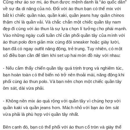
Cũng như áo sơ mi, áo thun được mệnh danh là “áo quốc dân”
về sự đa di năng của nó. Đối với áo thun bạn có thể mix với
bất kì chiếc quần nào, quần kaki, quần jeans hay quần chinos
thậm chí là quần vải. Và chắc chắn một chiếc quần tây nam
đẹp đi cùng với áo thun là sự lựa chọn lí tưởng cho phái mạnh.
Vào những ngày cuối tuần chỉ cần phối quần tây của mình với
áo thun polo đơn giản mix cùng đôi sneaker hoặc giày lười,
bạn đã có ngay outfit năng động, trẻ trung. Tuy nhiên, có một
số điều bạn cần để tâm khi set up hai món đồ này với nhau:
- Nếu cảm thấy chiến quần tây quá trịnh trọng và nghiêm túc,
bạn hoàn toàn có thể biến nó trở nên thoải mái, năng động khi
phối cùng áo thun polo. Và bạn nên chọn một chiếc quần tây
ôm sát, dài vừa phải.
- Không nên mix áo quá rộng với quần tây vì chúng hợp với
quần kaki và quần jeans hơn. Mách nhỏ với bạn áo ôm sát
vừa phải là phù hợp với quần tây nhất.
Bên cạnh đó, bạn có thể phối với áo thun cổ tròn và giày thể