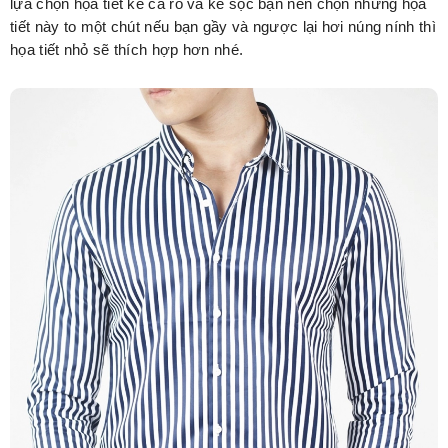
lựa chọn họa tiết kẻ ca rô và kẻ sọc bạn nên chọn những họa
tiết này to một chút nếu bạn gầy và ngược lại hơi núng nính thì
họa tiết nhỏ sẽ thích hợp hơn nhé.