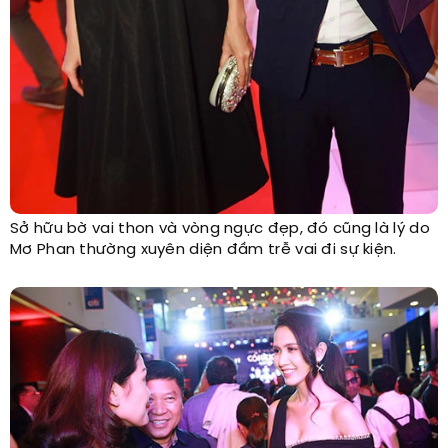
Sở hữu bờ vai thon và vòng ngực đẹp, đó cũng là lý do
Mơ Phan thường xuyên diện đầm trễ vai đi sự kiện.