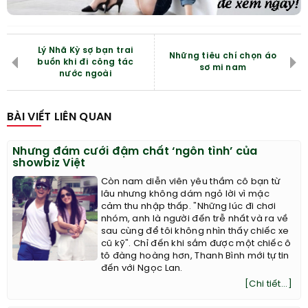
Lý Nhã Kỳ sợ bạn trai
Những tiêu chí chọn áo
buồn khi đi công tác
sơ mi nam
nước ngoài
BÀI VIẾT LIÊN QUAN
Nhưng đám cưới đậm chất ‘ngôn tình’ của
showbiz Việt
Còn nam diễn viên yêu thầm cô bạn từ
lâu nhưng không dám ngỏ lời vì mặc
cảm thu nhập thấp. "Những lúc đi chơi
nhóm, anh là người đến trễ nhất và ra về
sau cùng để tôi không nhìn thấy chiếc xe
cũ kỹ". Chỉ đến khi sắm được một chiếc ô
tô đàng hoàng hơn, Thanh Bình mới tự tin
đến với Ngọc Lan.
[Chi tiết...]