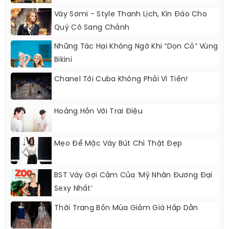
Váy Sơmi - Style Thanh Lịch, Kín Đáo Cho
Quý Cô Sang Chảnh
Những Tác Hại Không Ngờ Khi “dọn Cỏ” Vùng
Bikini
Chanel Tới Cuba Không Phải Vì Tiền!
Hoảng Hồn Với Trai Điệu
Mẹo Để Mặc Váy Bút Chì Thật Đẹp
BST Váy Gợi Cảm Của ‘Mỹ Nhân Đương Đại
Sexy Nhất’
Thời Trang Bốn Mùa Giảm Giá Hấp Dẫn