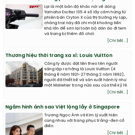
Lại là một bản độ khác nói về dòng
Yamaha Exciter 135 4 số lấy cảm hứng từ
phiên bản Cryton X của thị trường Hy Lạp,
chàng trai này đã chi một khoảng tiền
khá lớn để sơn lại toàn bộ dàn áo đi tem
và trang bị thêm đồ chơi.
[Chi tiết...]
Thương hiệu thời trang xa xỉ: Louis Vuitton
Công ty được đặt tên theo tên người
sáng lập ra hãng là Louis Vuitton (4
tháng 8 năm 1821-27 tháng 2 năm 1892),
người đã thiết kế và sản xuất hành lý như
một Malletier trong nửa sau của thế kỷ 19.
[Chi tiết...]
Ngắm hình ảnh sao Việt lộng lẫy ở Singapore
Trương Ngọc Ánh và Kim Lý xuất hiện
cùng nhau với trang phục trắng-đen cổ
điển.
[Chi tiết...]