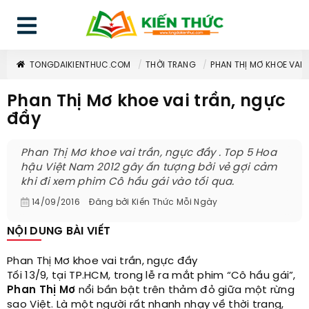
TONGDAIKIENTHUC.COM
THỜI TRANG
PHAN THỊ MƠ KHOE VAI 
Phan Thị Mơ khoe vai trần, ngực
đầy
Phan Thị Mơ khoe vai trần, ngực đầy . Top 5 Hoa
hậu Việt Nam 2012 gây ấn tượng bởi vẻ gợi cảm
khi đi xem phim Cô hầu gái vào tối qua.
14/09/2016
Đăng bởi
Kiến Thức Mỗi Ngày
NỘI DUNG BÀI VIẾT
Phan Thị Mơ khoe vai trần, ngực đầy
Tối 13/9, tại TP.HCM, trong lễ ra mắt phim “Cô hầu gái”,
Phan Thị Mơ
nổi bần bật trên thảm đỏ giữa một rừng
sao Việt. Là một người rất nhanh nhạy về thời trang,