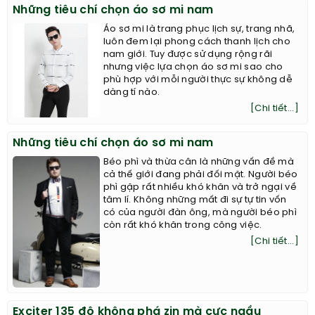
Những tiêu chí chọn áo sơ mi nam
Áo sơ mi là trang phục lịch sự, trang nhã,
luôn đem lại phong cách thanh lịch cho
nam giới. Tuy được sử dụng rộng rãi
nhưng việc lựa chọn áo sơ mi sao cho
phù hợp với mỗi người thực sự không dễ
dàng tí nào.
[Chi tiết...]
Những tiêu chí chọn áo sơ mi nam
Béo phì và thừa cân là những vấn đề mà
cả thế giới đang phải đối mặt. Người béo
phì gặp rất nhiều khó khăn và trở ngại về
tâm lí. Không những mất đi sự tự tin vốn
có của người đàn ông, mà người béo phì
còn rất khó khăn trong công việc.
[Chi tiết...]
Exciter 135 độ không phá zin mà cực ngầu