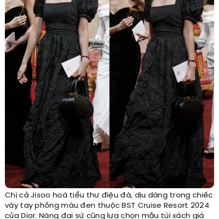
Chị cả Jisoo hoá tiểu thư điệu đà, dịu dàng trong chiếc
váy tay phồng màu đen thuộc BST Cruise Resort 2024
của Dior. Nàng đại sứ cũng lựa chọn mẫu túi xách giá