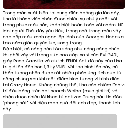
Trong màn xuất hiện tại cung điện hoàng gia lần này,
Lisa là thành viên nhận được nhiều sự chú ý nhất với
trang phục màu sắc, khác biệt hoàn toàn với nhóm. Nữ
idol người Thái đầy yêu kiều, trang nhã trong mẫu váy
cao cấp màu xanh ngọc lấp lánh của Georges Hobeika,
tạo cảm giác quyền lực, sang trọng.
Đặc biệt, cô nàng còn tỏa sáng như nàng công chúa
khi phối váy với trang sức cao cấp, xa xỉ của BVLGARI,
giày Rene Caovilla và clutch FENDI. Set đồ này của Lisa
trị giá lên đến hơn 1,3 tỷ VNĐ. Với tạo hình lần này, nữ
thần tượng nhận được rất nhiều phản ứng tích cực từ
công chúng sau khi mất điểm hình tượng vì trình diễn
tại Crazy Horse. Không những thế, Lisa còn chiếm lĩnh vị
trí đầu bảng trên hot search Weibo (mục giải trí) và
nhận được nhiều lời khen từ netizen Trung hậu tin đồn
"phong sát" với diện mạo quá đỗi xinh đẹp, thanh lịch
này.