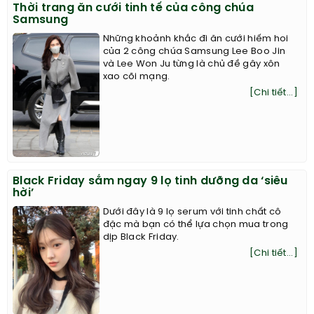
Thời trang ăn cưới tinh tế của công chúa
Samsung
Những khoảnh khắc đi ăn cưới hiếm hoi
của 2 công chúa Samsung Lee Boo Jin
và Lee Won Ju từng là chủ đề gây xôn
xao cõi mạng.
[Chi tiết...]
Black Friday sắm ngay 9 lọ tinh dưỡng da ‘siêu
hời’
Dưới đây là 9 lọ serum với tinh chất cô
đặc mà bạn có thể lựa chọn mua trong
dịp Black Friday.
[Chi tiết...]