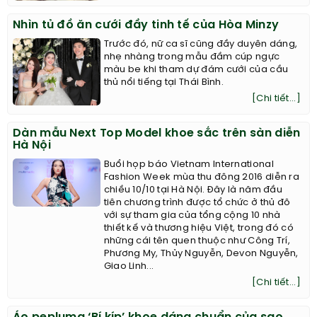
Nhìn tủ đồ ăn cưới đầy tinh tế của Hòa Minzy
Trước đó, nữ ca sĩ cũng đầy duyên dáng,
nhẹ nhàng trong mẫu đầm cúp ngực
màu be khi tham dự đám cưới của cầu
thủ nổi tiếng tại Thái Bình.
[Chi tiết...]
Dàn mẫu Next Top Model khoe sắc trên sàn diễn
Hà Nội
Buổi họp báo Vietnam International
Fashion Week mùa thu đông 2016 diễn ra
chiều 10/10 tại Hà Nội. Đây là năm đầu
tiên chương trình được tổ chức ở thủ đô
với sự tham gia của tổng cộng 10 nhà
thiết kế và thương hiệu Việt, trong đó có
những cái tên quen thuộc như Công Trí,
Phương My, Thủy Nguyễn, Devon Nguyễn,
Giao Linh...
[Chi tiết...]