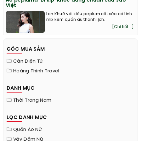
Áo pepluma ‘Bí kíp’ khoe dáng chuẩn của sao
Việt
Lan Khuê với kiểu peplum cắt xéo cá tính
mix kèm quần âu thanh lịch.
[Chi tiết...]
GÓC MUA SẮM
Cân Điện Tử
Hoàng Thịnh Travel
DANH MỤC
Thời Trang Nam
LỌC DANH MỤC
Quần Áo Nữ
Váy Đầm Nữ