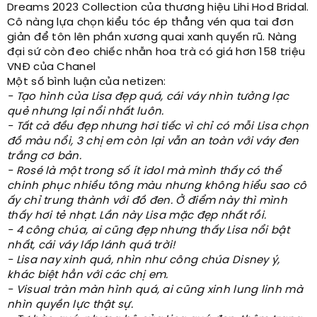
Dreams 2023 Collection của thương hiệu Lihi Hod Bridal.
Cô nàng lựa chọn kiểu tóc ép thẳng vén qua tai đơn
giản để tôn lên phần xương quai xanh quyến rũ. Nàng
đại sứ còn đeo chiếc nhẫn hoa trà có giá hơn 158 triệu
VNĐ của Chanel
Một số bình luận của netizen:
- Tạo hình của Lisa đẹp quá, cái váy nhìn tưởng lạc
quẻ nhưng lại nổi nhất luôn.
- Tất cả đều đẹp nhưng hơi tiếc vì chỉ có mỗi Lisa chọn
đồ màu nổi, 3 chị em còn lại vẫn an toàn với váy đen
trắng cơ bản.
- Rosé là một trong số ít idol mà mình thấy có thể
chinh phục nhiều tông màu nhưng không hiểu sao cô
ấy chỉ trung thành với đồ đen. Ở điểm này thì mình
thấy hơi tẻ nhạt. Lần này Lisa mặc đẹp nhất rồi.
- 4 công chúa, ai cũng đẹp nhưng thấy Lisa nổi bật
nhất, cái váy lấp lánh quá trời!
- Lisa nay xinh quá, nhìn như công chúa Disney ý,
khác biệt hẳn với các chị em.
- Visual tràn màn hình quá, ai cũng xinh lung linh mà
nhìn quyền lực thật sự.