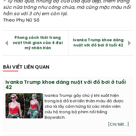
- Tự hào quá, nhưng bộ của Lisa quá đẹp, thêm trang
sức nữa trông như công chúa, mà cũng mặc màu nổi
hẳn so với 3 chị em còn lại.
Theo Phụ Nữ Số
Phong cách thời trang
Ivanka Trump khoe dáng
vượt thời gian của 4 đại
nuột với đồ bơi ở tuổi 42
mỹ nhân Hàn
BÀI VIẾT LIÊN QUAN
Ivanka Trump khoe dáng nuột với đồ bơi ở tuổi
42
Ivanka Trump gây chú ý khi xuất hiện
trong bộ đồ bơi liền thân màu đỏ được
cho là lấy cảm hứng từ các nhân viên
cứu hộ trong bộ phim nổi tiếng
Baywatch.
[Chi tiết...]