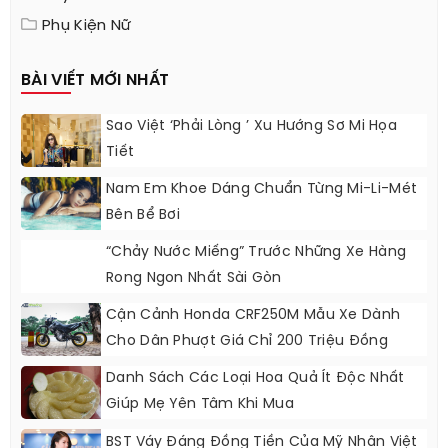
Phụ Kiện Nữ
BÀI VIẾT MỚI NHẤT
Sao Việt ‘phải Lòng ’ Xu Hướng Sơ Mi Họa
Tiết
Nam Em Khoe Dáng Chuẩn Từng Mi-Li-Mét
Bên Bể Bơi
“Chảy Nước Miếng” Trước Những Xe Hàng
Rong Ngon Nhất Sài Gòn
Cận Cảnh Honda CRF250M Mẫu Xe Dành
Cho Dân Phượt Giá Chỉ 200 Triệu Đồng
Danh Sách Các Loại Hoa Quả Ít Độc Nhất
Giúp Mẹ Yên Tâm Khi Mua
BST Váy Đáng Đồng Tiền Của Mỹ Nhân Việt