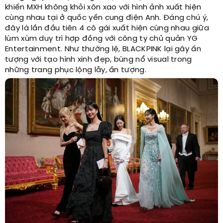
khiến MXH không khỏi xôn xao với hình ảnh xuất hiện
cùng nhau tại ở quốc yến cung điện Anh. Đáng chú ý,
đây là lần đầu tiên 4 cô gái xuất hiện cùng nhau giữa
lùm xùm duy trì hợp đồng với công ty chủ quản YG
Entertainment. Như thường lệ, BLACKPINK lại gây ấn
tượng với tạo hình xinh đẹp, bùng nổ visual trong
những trang phục lộng lẫy, ấn tượng.