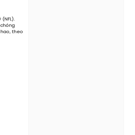
 (NFL).
h chóng
thao, theo