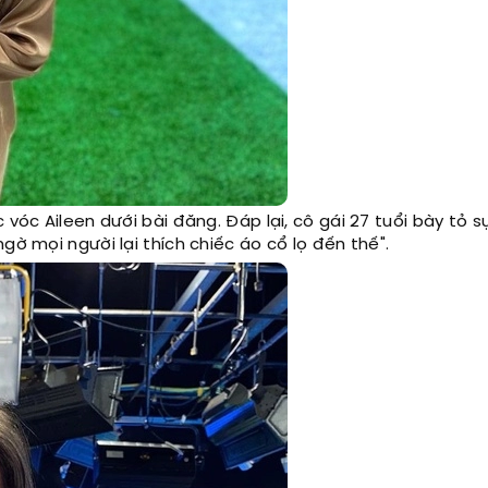
vóc Aileen dưới bài đăng. Đáp lại, cô gái 27 tuổi bày tỏ s
gờ mọi người lại thích chiếc áo cổ lọ đến thế".