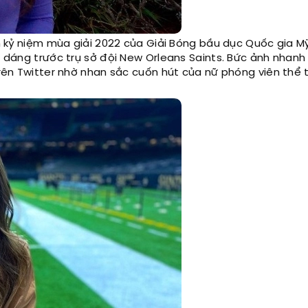
nh kỷ niệm mùa giải 2022 của Giải Bóng bầu dục Quốc gia Mỹ
o dáng trước trụ sở đội New Orleans Saints. Bức ảnh nhan
trên Twitter nhờ nhan sắc cuốn hút của nữ phóng viên thể 