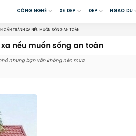
CÔNG NGHỆ
XE ĐẸP
ĐẸP
NGAO DU
N CẦN TRÁNH XA NẾU MUỐN SỐNG AN TOÀN
 xa nếu muốn sống an toàn
ẻ nhỏ nhưng bạn vẫn không nên mua.