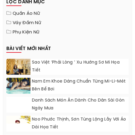
LỌC DANH MỤC
Quần Áo Nữ
Váy Đầm Nữ
Phụ Kiện Nữ
BÀI VIẾT MỚI NHẤT
Sao Việt ‘phải Lòng ’ Xu Hướng Sơ Mi Họa
Tiết
Nam Em Khoe Dáng Chuẩn Từng Mi-Li-Mét
Bên Bể Bơi
Danh Sách Món Ăn Dành Cho Dân Sài Gòn
Ngày Mưa
Noo Phước Thịnh, Sơn Tùng Lộng Lẫy Với Áo
Dài Họa Tiết