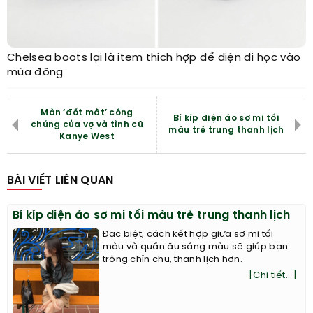
Chelsea boots lại là item thích hợp để diện đi học vào
mùa đông
Màn ‘đốt mắt’ công
Bí kíp diện áo sơ mi tối
chúng của vợ và tình cũ
màu trẻ trung thanh lịch
Kanye West
BÀI VIẾT LIÊN QUAN
Bí kíp diện áo sơ mi tối màu trẻ trung thanh lịch
Đặc biệt, cách kết hợp giữa sơ mi tối
màu và quần âu sáng màu sẽ giúp bạn
trông chỉn chu, thanh lịch hơn.
[Chi tiết...]