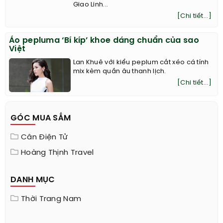
Giao Linh...
[Chi tiết...]
Áo pepluma ‘Bí kíp’ khoe dáng chuẩn của sao
Việt
Lan Khuê với kiểu peplum cắt xéo cá tính
mix kèm quần âu thanh lịch.
[Chi tiết...]
GÓC MUA SẮM
Cân Điện Tử
Hoàng Thịnh Travel
DANH MỤC
Thời Trang Nam