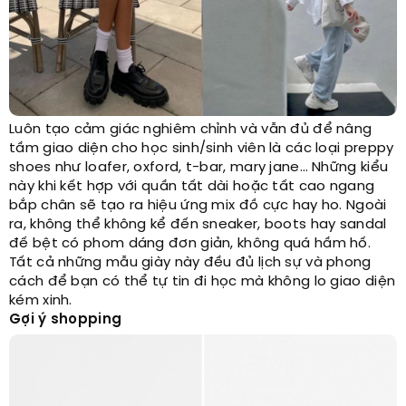
Luôn tạo cảm giác nghiêm chỉnh và vẫn đủ để nâng
tầm giao diện cho học sinh/sinh viên là các loại preppy
shoes như loafer, oxford, t-bar, mary jane… Những kiểu
này khi kết hợp với quần tất dài hoặc tất cao ngang
bắp chân sẽ tạo ra hiệu ứng mix đồ cực hay ho. Ngoài
ra, không thể không kể đến sneaker, boots hay sandal
đế bệt có phom dáng đơn giản, không quá hầm hố.
Tất cả những mẫu giày này đều đủ lịch sự và phong
cách để bạn có thể tự tin đi học mà không lo giao diện
kém xinh.
Gợi ý shopping