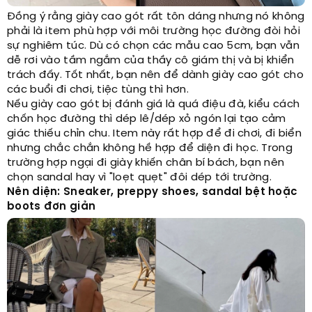
Đồng ý rằng giày cao gót rất tôn dáng nhưng nó không
phải là item phù hợp với môi trường học đường đòi hỏi
sự nghiêm túc. Dù có chọn các mẫu cao 5cm, bạn vẫn
dễ rơi vào tầm ngắm của thầy cô giám thị và bị khiển
trách đấy. Tốt nhất, bạn nên để dành giày cao gót cho
các buổi đi chơi, tiệc tùng thì hơn.
Nếu giày cao gót bị đánh giá là quá điệu đà, kiểu cách
chốn học đường thì dép lê/dép xỏ ngón lại tạo cảm
giác thiếu chỉn chu. Item này rất hợp để đi chơi, đi biển
nhưng chắc chắn không hề hợp để diện đi học. Trong
trường hợp ngại đi giày khiến chân bí bách, bạn nên
chọn sandal hay vì "loẹt quẹt" đôi dép tới trường.
Nên diện: Sneaker, preppy shoes, sandal bệt hoặc
boots đơn giản