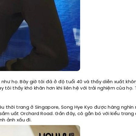
iỏi như họ. Bây giờ tôi đã ở độ tuổi 40 và thấy diễn xuất kh
y tôi thấy khó khăn hơn khi liên hệ với trải nghiệm của họ.
iệu thời trang ở Singapore, Song Hye Kyo được hàng nghìn 
 sầm uất Orchard Road. Gần đây, cô gắn bó với kiểu trang
nh ảnh xấu đi.