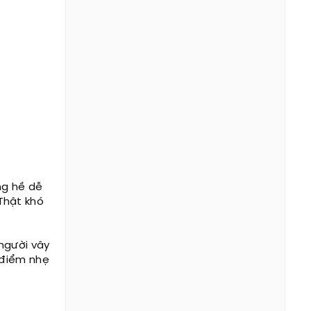
ông hề dễ
 Thật khó
người vây
 điểm nhẹ