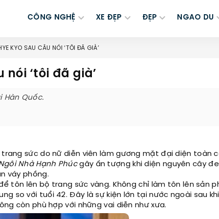
CÔNG NGHỆ
XE ĐẸP
ĐẸP
NGAO DU
E KYO SAU CÂU NÓI ‘TÔI ĐÃ GIÀ’
nói ‘tôi đã già’
ại Hàn Quốc.
u trang sức do nữ diễn viên làm gương mặt đại diện toàn c
Ngôi Nhà Hạnh Phúc
gây ấn tượng khi diện nguyên cây đ
ân váy phồng.
 để tôn lên bộ trang sức vàng. Không chỉ làm tôn lên sản p
 so với tuổi 42. Đây là sự kiện lớn tại nước ngoài sau kh
hông còn phù hợp với những vai diễn như xưa.