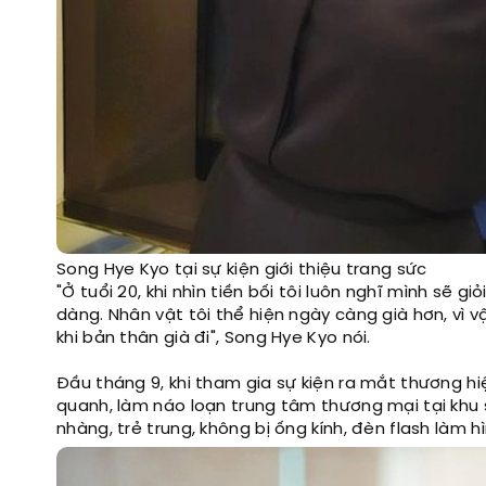
Song Hye Kyo tại sự kiện giới thiệu trang sức
"Ở tuổi 20, khi nhìn tiền bối tôi luôn nghĩ mình sẽ g
dàng. Nhân vật tôi thể hiện ngày càng già hơn, vì vậ
khi bản thân già đi", Song Hye Kyo nói.
Đầu tháng 9, khi tham gia sự kiện ra mắt thương h
quanh, làm náo loạn trung tâm thương mại tại khu
nhàng, trẻ trung, không bị ống kính, đèn flash làm hì