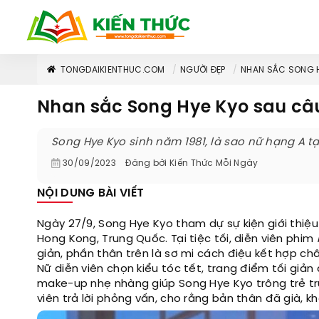
TONGDAIKIENTHUC.COM
NGƯỜI ĐẸP
NHAN SẮC SONG HY
Nhan sắc Song Hye Kyo sau câu 
Song Hye Kyo sinh năm 1981, là sao nữ hạng A t
30/09/2023
Đăng bởi
Kiến Thức Mỗi Ngày
NỘI DUNG BÀI VIẾT
Ngày 27/9, Song Hye Kyo tham dự sự kiện giới thiệ
Hong Kong, Trung Quốc. Tại tiệc tối, diễn viên phim
giản, phần thân trên là sơ mi cách điệu kết hợp ch
Nữ diễn viên chọn kiểu tóc tết, trang điểm tối giản
make-up nhẹ nhàng giúp Song Hye Kyo trông trẻ trung
viên trả lời phỏng vấn, cho rằng bản thân đã già, k