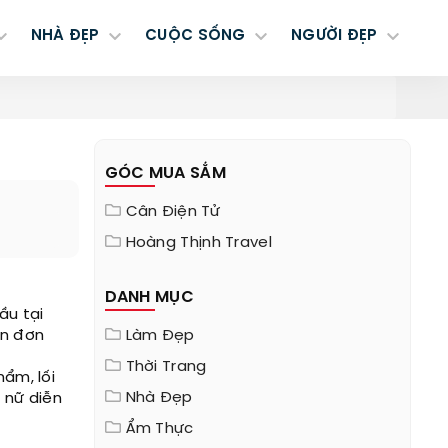
NHÀ ĐẸP
CUỘC SỐNG
NGƯỜI ĐẸP
GÓC MUA SẮM
Cân Điện Tử
Hoàng Thịnh Travel
DANH MỤC
ầu tại
en đơn
Làm Đẹp
Thời Trang
hẩm, lối
Nhà Đẹp
i nữ diễn
Ẩm Thực