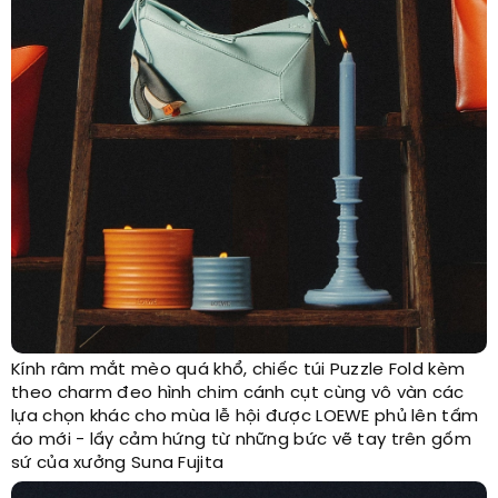
Kính râm mắt mèo quá khổ, chiếc túi Puzzle Fold kèm
theo charm đeo hình chim cánh cụt cùng vô vàn các
lựa chọn khác cho mùa lễ hội được LOEWE phủ lên tấm
áo mới - lấy cảm hứng từ những bức vẽ tay trên gốm
sứ của xưởng Suna Fujita