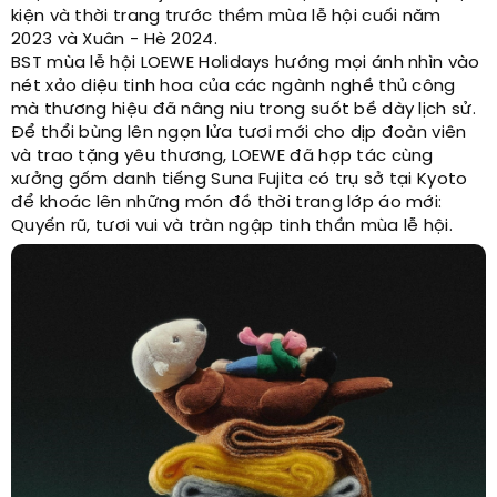
kiện và thời trang trước thềm mùa lễ hội cuối năm
2023 và Xuân - Hè 2024.
BST mùa lễ hội LOEWE Holidays hướng mọi ánh nhìn vào
nét xảo diệu tinh hoa của các ngành nghề thủ công
mà thương hiệu đã nâng niu trong suốt bề dày lịch sử.
Để thổi bùng lên ngọn lửa tươi mới cho dịp đoàn viên
và trao tặng yêu thương, LOEWE đã hợp tác cùng
xưởng gốm danh tiếng Suna Fujita có trụ sở tại Kyoto
để khoác lên những món đồ thời trang lớp áo mới:
Quyến rũ, tươi vui và tràn ngập tinh thần mùa lễ hội.