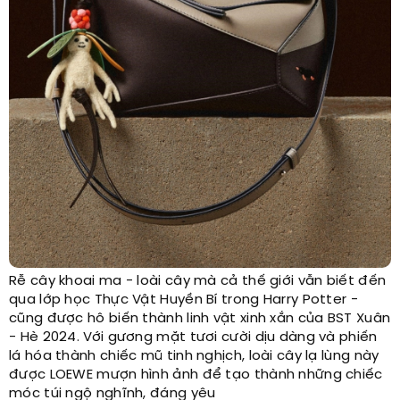
Rễ cây khoai ma - loài cây mà cả thế giới vẫn biết đến
qua lớp học Thực Vật Huyền Bí trong Harry Potter -
cũng được hô biến thành linh vật xinh xắn của BST Xuân
- Hè 2024. Với gương mặt tươi cười dịu dàng và phiến
lá hóa thành chiếc mũ tinh nghịch, loài cây lạ lùng này
được LOEWE mượn hình ảnh để tạo thành những chiếc
móc túi ngộ nghĩnh, đáng yêu