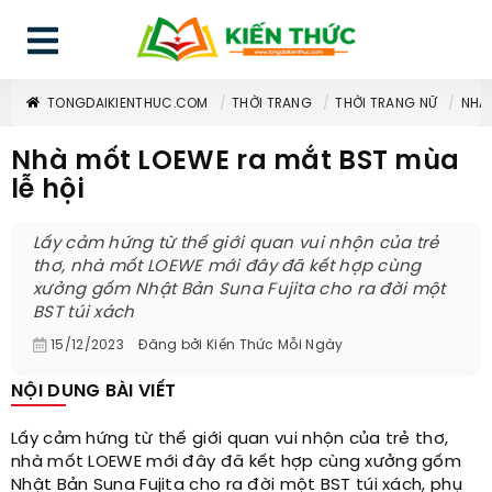
TONGDAIKIENTHUC.COM
THỜI TRANG
THỜI TRANG NỮ
NHÀ 
Nhà mốt LOEWE ra mắt BST mùa
lễ hội
Lấy cảm hứng từ thế giới quan vui nhộn của trẻ
thơ, nhà mốt LOEWE mới đây đã kết hợp cùng
xưởng gốm Nhật Bản Suna Fujita cho ra đời một
BST túi xách
15/12/2023
Đăng bởi
Kiến Thức Mỗi Ngày
NỘI DUNG BÀI VIẾT
Lấy cảm hứng từ thế giới quan vui nhộn của trẻ thơ,
nhà mốt LOEWE mới đây đã kết hợp cùng xưởng gốm
Nhật Bản Suna Fujita cho ra đời một BST túi xách, phụ