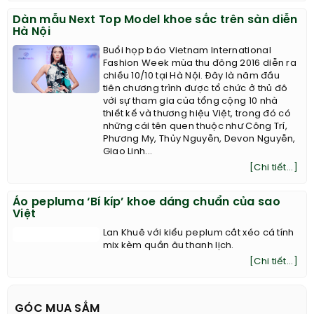
Dàn mẫu Next Top Model khoe sắc trên sàn diễn
Hà Nội
Buổi họp báo Vietnam International
Fashion Week mùa thu đông 2016 diễn ra
chiều 10/10 tại Hà Nội. Đây là năm đầu
tiên chương trình được tổ chức ở thủ đô
với sự tham gia của tổng cộng 10 nhà
thiết kế và thương hiệu Việt, trong đó có
những cái tên quen thuộc như Công Trí,
Phương My, Thủy Nguyễn, Devon Nguyễn,
Giao Linh...
[Chi tiết...]
Áo pepluma ‘Bí kíp’ khoe dáng chuẩn của sao
Việt
Lan Khuê với kiểu peplum cắt xéo cá tính
mix kèm quần âu thanh lịch.
[Chi tiết...]
GÓC MUA SẮM