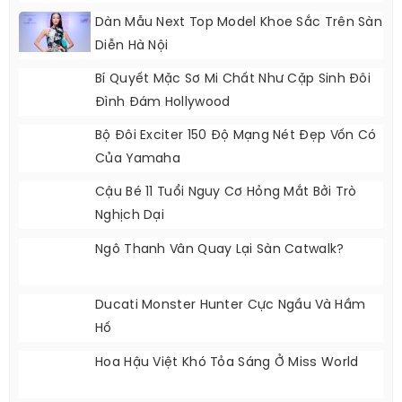
Dàn Mẫu Next Top Model Khoe Sắc Trên Sàn
Diễn Hà Nội
Bí Quyết Mặc Sơ Mi Chất Như Cặp Sinh Đôi
Đình Đám Hollywood
Bộ Đôi Exciter 150 Độ Mạng Nét Đẹp Vốn Có
Của Yamaha
Cậu Bé 11 Tuổi Nguy Cơ Hỏng Mắt Bởi Trò
Nghịch Dại
Ngô Thanh Vân Quay Lại Sàn Catwalk?
Ducati Monster Hunter Cực Ngầu Và Hầm
Hố
Hoa Hậu Việt Khó Tỏa Sáng Ở Miss World