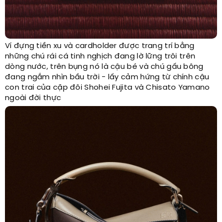
Ví đựng tiền xu và cardholder được trang trí bằng
những chú rái cá tinh nghịch đang lờ lững trôi trên
dòng nước, trên bụng nó là cậu bé và chú gấu bông
đang ngắm nhìn bầu trời - lấy cảm hứng từ chính cậu
con trai của cặp đôi Shohei Fujita và Chisato Yamano
ngoài đời thực