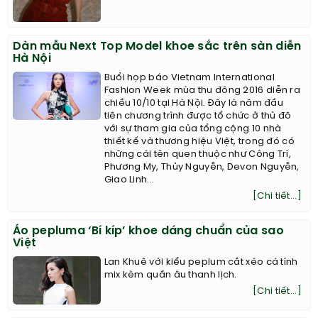
Dàn mẫu Next Top Model khoe sắc trên sàn diễn
Hà Nội
Buổi họp báo Vietnam International
Fashion Week mùa thu đông 2016 diễn ra
chiều 10/10 tại Hà Nội. Đây là năm đầu
tiên chương trình được tổ chức ở thủ đô
với sự tham gia của tổng cộng 10 nhà
thiết kế và thương hiệu Việt, trong đó có
những cái tên quen thuộc như Công Trí,
Phương My, Thủy Nguyễn, Devon Nguyễn,
Giao Linh...
[Chi tiết...]
Áo pepluma ‘Bí kíp’ khoe dáng chuẩn của sao
Việt
Lan Khuê với kiểu peplum cắt xéo cá tính
mix kèm quần âu thanh lịch.
[Chi tiết...]