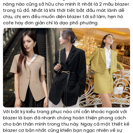
nàng nào cũng sở hữu cho mình ít nhất là 2 mẫu blazer
trong tủ đồ. Nhất là khi thời tiết bắt đầu mát lành dễ
chịu, chị em đều muốn diện blazer tới sở làm, hẹn hò
cafe hay đơn giản chỉ là dạo phố phường.
Với bất kỳ kiểu trang phục nào chỉ cần khoác ngoài với
blazer là bạn đã nhanh chóng hoàn thiện phong cách
cho bản thân mình trong thu này. Ngay cả một thiết kế
blazer cơ bản nhất cũng khiến bạn ngạc nhiên về sự