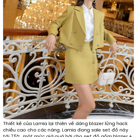
Thiết kế của Lamia lại thiên về dáng blazer lửng hack
chiều cao cho các nàng. Lamia đang sale set đồ này
tới 75%, một mức giá quá hời cho set đồ gồm blazer +