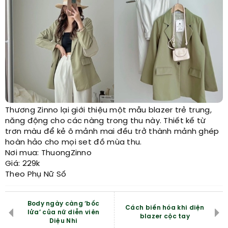
Thương Zinno lại giới thiệu một mẫu blazer trẻ trung,
năng động cho các nàng trong thu này. Thiết kế từ
trơn màu để kẻ ô mảnh mai đều trở thành mảnh ghép
hoàn hảo cho mọi set đồ mùa thu.
Nơi mua: ThuongZinno
Giá: 229k
Theo Phụ Nữ Số
Body ngày càng ‘bốc
Cách biến hóa khi diện
lửa’ của nữ diễn viên
blazer cộc tay
Diệu Nhi