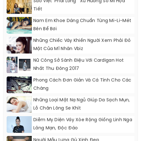
Sao Việt ‘phải Lòng ’ Xu Hướng Sơ Mi Họa
Tiết
Nam Em Khoe Dáng Chuẩn Từng Mi-Li-Mét
Bên Bể Bơi
Những Chiếc Váy Khiến Người Xem Phải Đỏ
Mặt Của Mĩ Nhân Vbiz
Nữ Công Sở Sành Điệu Với Cardigan Hot
Nhất Thu Đông 2017
Phong Cách Đơn Giản Và Cá Tính Cho Các
Chàng
Những Loại Mặt Nạ Ngủ Giúp Da Sạch Mụn,
Lỗ Chân Lông Se Khít
Diễm My Diện Váy Xòe Rộng Giống Linh Nga
Lãng Mạn, Độc Đáo
Người Mẫu Lưng Gù Xinh Đẹp