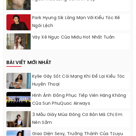
Park Hyung Sik Lãng Mạn Với Kiểu Tóc Rẽ
Ngôi Lệch
Váy Xẻ Ngực Của Midu Hot Nhất Tuần
BÀI VIẾT MỚI NHẤT
Kylie Gây Sốt Cõi Mạng Khi Để Lại Kiểu Tóc
Huyền Thoại
Hình Ảnh Đồng Phục Tiếp Viên Hàng Không
Của Sun PhuQuoc Airways
3 Mẫu Giày Mùa Đông Cơ Bản Mà Chị Em
Nên Sắm
Giao Diện Sexy, Trưởng Thành Của Tzuyu