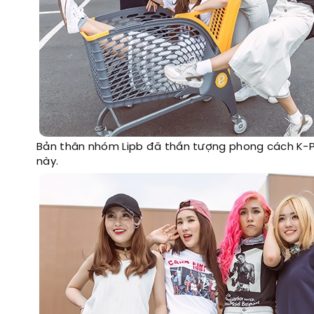
Bản thân nhóm Lipb đã thần tượng phong cách K-Po
này.