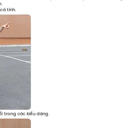
n.
cá tính.
ổi trong các kiểu dáng.