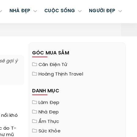
NHÀ ĐẸP
CUỘC SỐNG
NGƯỜI ĐẸP
GÓC MUA SẮM
sẽ gợi ý
Cân Điện Tử
Hoàng Thịnh Travel
DANH MỤC
Làm Đẹp
Nhà Đẹp
 nổi khó
Ẩm Thực
c áo T-
Sức Khỏe
như mũ