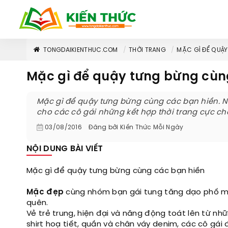
TONGDAIKIENTHUC.COM
THỜI TRANG
MẶC GÌ ĐỂ QUẬ
Mặc gì để quậy tưng bừng cùn
Mặc gì để quậy tưng bừng cùng các bạn hiền. Nh
cho các cô gái những kết hợp thời trang cực chấ
03/08/2016
Đăng bởi
Kiến Thức Mỗi Ngày
NỘI DUNG BÀI VIẾT
Mặc gì để quậy tưng bừng cùng các bạn hiền
Mặc đẹp
cùng nhóm bạn gái tung tăng dạo phố mỗi
quên.
Vẻ trẻ trung, hiện đại và năng động toát lên từ nh
shirt hoạ tiết, quần và chân váy denim, các cô gái