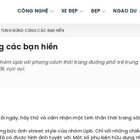
CÔNG NGHỆ
XE ĐẸP
ĐẸP
NGAO DU
Y TƯNG BỪNG CÙNG CÁC BẠN HIỀN
g các bạn hiền
óm Lipb với phong cách thời trang đường phố trẻ trung 
t, cực vui.
 ngày, hãy thử và cảm nhận một tinh thần thời trang sôi
ững bức ảnh street style của nhóm Lipb. Chỉ với những chiế
 đã có được hình ảnh tuyệt vời. Một số phụ kiện hữu dụng 