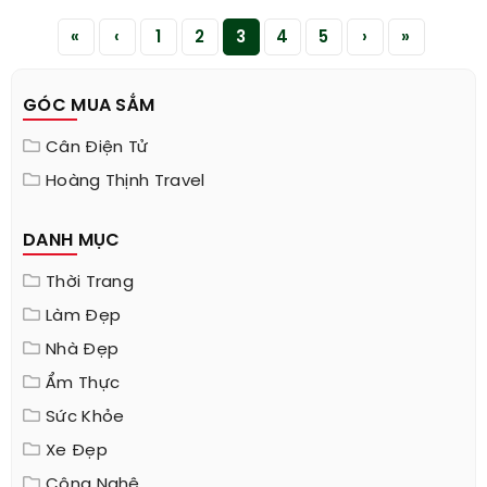
«
‹
1
2
3
4
5
›
»
GÓC MUA SẮM
Cân Điện Tử
Hoàng Thịnh Travel
DANH MỤC
Thời Trang
Làm Đẹp
Nhà Đẹp
Ẩm Thực
Sức Khỏe
Xe Đẹp
Công Nghệ