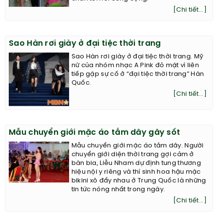
[Chi tiết...]
Sao Hàn rơi giày ở đại tiệc thời trang
Sao Hàn rơi giày ở đại tiệc thời trang. Mỹ
nữ của nhóm nhạc A Pink đỏ mặt vì liên
tiếp gặp sự cố ở “đại tiệc thời trang” Hàn
Quốc.
[Chi tiết...]
Mẫu chuyển giới mặc áo tắm dây gây sốt
Mẫu chuyển giới mặc áo tắm dây. Người
chuyển giới diện thời trang gợi cảm ở
bàn bia, Liễu Nham dự định tung thương
hiệu nội y riêng và thí sinh hoa hậu mặc
bikini xô đẩy nhau ở Trung Quốc là những
tin tức nóng nhất trong ngày.
[Chi tiết...]