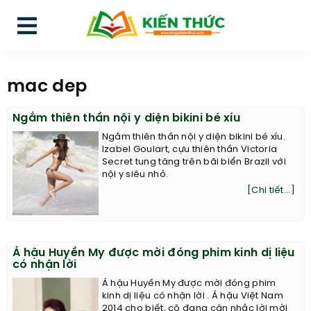
mac dep
Ngắm thiên thần nội y diện bikini bé xíu
Ngắm thiên thần nội y diện bikini bé xíu.
Izabel Goulart, cựu thiên thần Victoria
Secret tung tăng trên bãi biển Brazil với
nội y siêu nhỏ.
[Chi tiết...]
Á hậu Huyền My được mời đóng phim kinh dị liệu
có nhận lời
Á hậu Huyền My được mời đóng phim
kinh dị liệu có nhận lời . Á hậu Việt Nam
2014 cho biết, cô đang cân nhắc lời mời