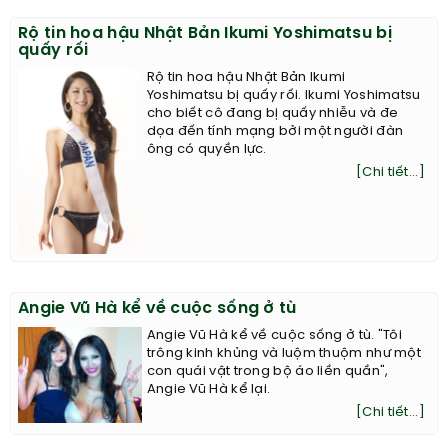
Rộ tin hoa hậu Nhật Bản Ikumi Yoshimatsu bị
quấy rối
Rộ tin hoa hậu Nhật Bản Ikumi
Yoshimatsu bị quấy rối. Ikumi Yoshimatsu
cho biết cô đang bị quấy nhiễu và đe
dọa đến tính mạng bởi một người đàn
ông có quyền lực.
[Chi tiết...]
Angie Vũ Hà kể về cuộc sống ở tù
Angie Vũ Hà kể về cuộc sống ở tù. "Tôi
trông kinh khủng và luộm thuộm như một
con quái vật trong bộ áo liền quần",
Angie Vũ Hà kể lại.
[Chi tiết...]