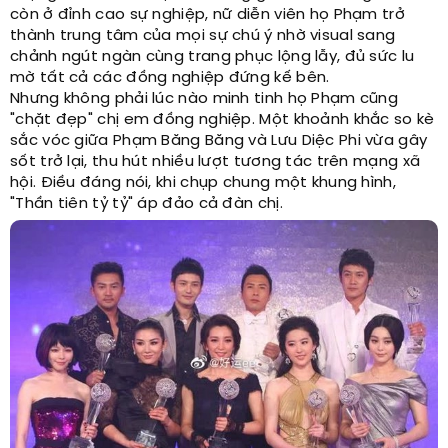
còn ở đỉnh cao sự nghiệp, nữ diễn viên họ Phạm trở
thành trung tâm của mọi sự chú ý nhờ visual sang
chảnh ngút ngàn cùng trang phục lộng lẫy, đủ sức lu
mờ tất cả các đồng nghiệp đứng kế bên.
Nhưng không phải lúc nào minh tinh họ Phạm cũng
"chặt đẹp" chị em đồng nghiệp. Một khoảnh khắc so kè
sắc vóc giữa Phạm Băng Băng và Lưu Diệc Phi vừa gây
sốt trở lại, thu hút nhiều lượt tương tác trên mạng xã
hội. Điều đáng nói, khi chụp chung một khung hình,
"Thần tiên tỷ tỷ" áp đảo cả đàn chị.