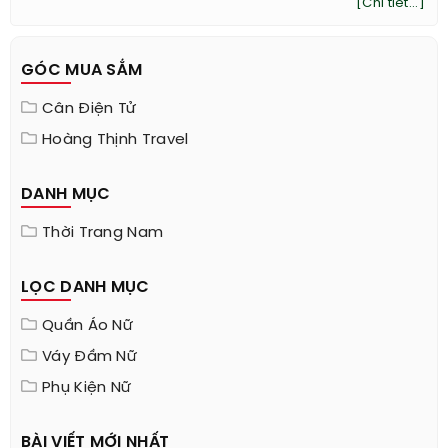
Áo pepluma ‘Bí kíp’ khoe dáng chuẩn của sao
Việt
Lan Khuê với kiểu peplum cắt xéo cá tính
mix kèm quần âu thanh lịch.
[Chi tiết...]
GÓC MUA SẮM
Cân Điện Tử
Hoàng Thịnh Travel
DANH MỤC
Thời Trang Nam
LỌC DANH MỤC
Quần Áo Nữ