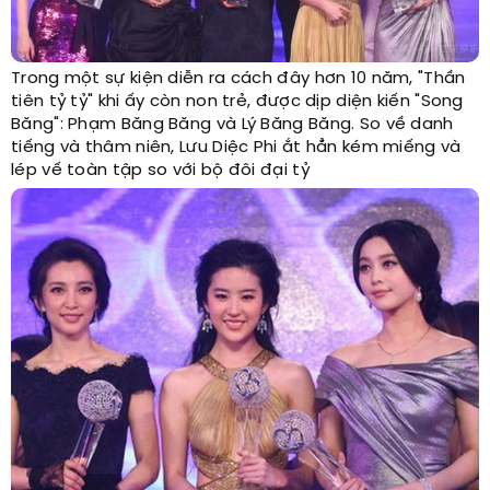
Trong một sự kiện diễn ra cách đây hơn 10 năm, "Thần
tiên tỷ tỷ" khi ấy còn non trẻ, được dịp diện kiến "Song
Băng": Phạm Băng Băng và Lý Băng Băng. So về danh
tiếng và thâm niên, Lưu Diệc Phi ắt hẳn kém miếng và
lép vế toàn tập so với bộ đôi đại tỷ