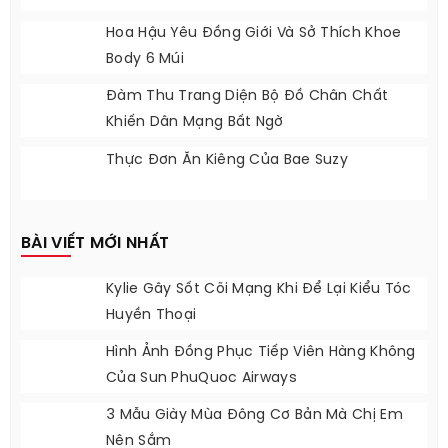
Hot Girl Thái Lan Mang ‘vẻ Đẹp Pha Trộn’
Đến Hoàn Hảo
Biến Tấu Tóc Đẹp Cho Nàng Công Sở
Hoa Hậu Yêu Đồng Giới Và Sở Thích Khoe
Body 6 Múi
Đàm Thu Trang Diện Bộ Đồ Chân Chất
Khiến Dân Mạng Bất Ngờ
Thực Đơn Ăn Kiêng Của Bae Suzy
BÀI VIẾT MỚI NHẤT
Kylie Gây Sốt Cõi Mạng Khi Để Lại Kiểu Tóc
Huyền Thoại