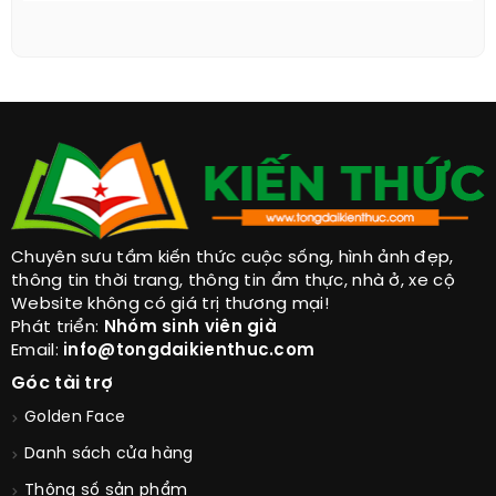
Giảm Thành Công 20kg Chỉ Nhờ Đảo Thứ Tự
Đĩa Đồ Ăn
Ăn Béo Để Trẻ Lâu Bạn Đã Thử?
Chuyên sưu tầm kiến thức cuộc sống, hình ảnh đẹp,
thông tin thời trang, thông tin ẩm thực, nhà ở, xe cộ
Website không có giá trị thương mại!
Phát triển:
Nhóm sinh viên già
Email:
info@tongdaikienthuc.com