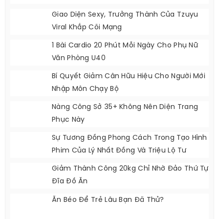
Hình Ảnh Đồng Phục Tiếp Viên Hàng Không
Của Sun PhuQuoc Airways
3 Mẫu Giày Mùa Đông Cơ Bản Mà Chị Em
Nên Sắm
Giao Diện Sexy, Trưởng Thành Của Tzuyu
Viral Khắp Cõi Mạng
1 Bài Cardio 20 Phút Mỗi Ngày Cho Phụ Nữ
Văn Phòng U40
Bí Quyết Giảm Cân Hữu Hiệu Cho Người Mới
Nhập Môn Chạy Bộ
Nàng Công Sở 35+ Không Nên Diện Trang
Phục Này
Sự Tương Đồng Phong Cách Trong Tạo Hình
Phim Của Lý Nhất Đồng Và Triệu Lộ Tư