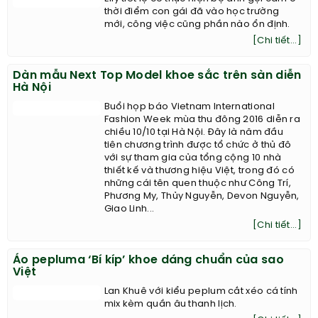
Khung hình sexy từng milimet của Elly Trần
Elly tiết lộ cô thực hiện bộ ảnh gợi cảm ở
thời điểm con gái đã vào học trường
mới, công việc cũng phần nào ổn định.
[Chi tiết...]
Dàn mẫu Next Top Model khoe sắc trên sàn diễn
Hà Nội
Buổi họp báo Vietnam International
Fashion Week mùa thu đông 2016 diễn ra
chiều 10/10 tại Hà Nội. Đây là năm đầu
tiên chương trình được tổ chức ở thủ đô
với sự tham gia của tổng cộng 10 nhà
thiết kế và thương hiệu Việt, trong đó có
những cái tên quen thuộc như Công Trí,
Phương My, Thủy Nguyễn, Devon Nguyễn,
Giao Linh...
[Chi tiết...]