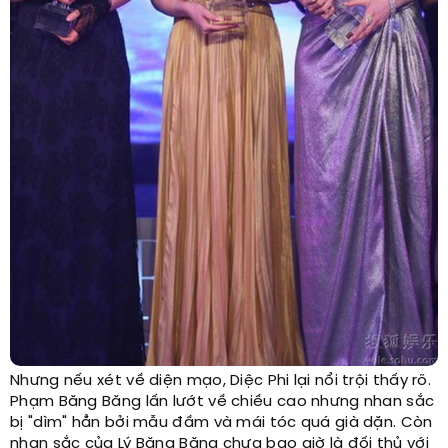
Nhưng nếu xét về diện mạo, Diệc Phi lại nổi trội thấy rõ.
Phạm Băng Băng lấn lướt về chiều cao nhưng nhan sắc
bị "dìm" hẳn bởi mẫu đầm và mái tóc quá già dặn. Còn
nhan sắc của Lý Băng Băng chưa bao giờ là đối thủ với