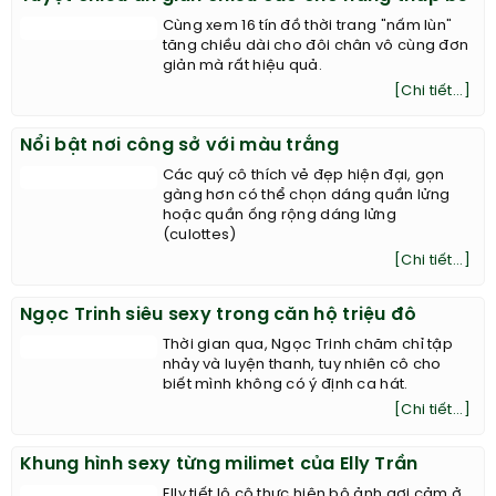
Cùng xem 16 tín đồ thời trang "nấm lùn"
tăng chiều dài cho đôi chân vô cùng đơn
giản mà rất hiệu quả.
[Chi tiết...]
Nổi bật nơi công sở với màu trắng
Các quý cô thích vẻ đẹp hiện đại, gọn
gàng hơn có thể chọn dáng quần lửng
hoặc quần ống rộng dáng lửng
(culottes)
[Chi tiết...]
Ngọc Trinh siêu sexy trong căn hộ triệu đô
Thời gian qua, Ngọc Trinh chăm chỉ tập
nhảy và luyện thanh, tuy nhiên cô cho
biết mình không có ý định ca hát.
[Chi tiết...]