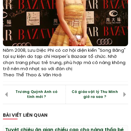
Năm 2008, Lưu Diệc Phi có cơ hội diện kiến "Song Băng"
tại sự kiện do tạp chí Harper's Bazaar tổ chức. Nhờ
chọn trang phục trẻ trung, phù hợp mà cô nàng không
trở nên mờ nhạt so với đàn chị
Theo Thể Thao & Văn Hoá
Trương Quỳnh Anh có
Cô giáo vật lý Thu Minh
tình mới ?
giờ ra sao ?
BÀI VIẾT LIÊN QUAN
Tuyệt chiêu ăn gian chiều cao cho nàng thấp bé