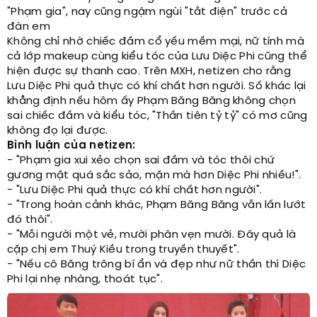
"Phạm gia", nay cũng ngậm ngùi "tắt điện" trước cả
đàn em
Không chỉ nhờ chiếc đầm cổ yếu mềm mại, nữ tính mà
cả lớp makeup cùng kiểu tóc của Lưu Diệc Phi cũng thể
hiện được sự thanh cao. Trên MXH, netizen cho rằng
Lưu Diệc Phi quả thực có khí chất hơn người. Số khác lại
khẳng định nếu hôm ấy Phạm Băng Băng không chọn
sai chiếc đầm và kiểu tóc, "Thần tiên tỷ tỷ" có mơ cũng
không đọ lại được.
Bình luận của netizen:
- "Phạm gia xui xẻo chọn sai đầm và tóc thôi chứ
gương mặt quá sắc sảo, mặn mà hơn Diệc Phi nhiều!".
- "Lưu Diệc Phi quả thực có khí chất hơn người".
- "Trong hoàn cảnh khác, Phạm Băng Băng vẫn lấn lướt
đó thôi".
- "Mỗi người một vẻ, mười phân vẹn mười. Đây quả là
cặp chị em Thuý Kiều trong truyền thuyết".
- "Nếu cô Băng trông bí ẩn và đẹp như nữ thần thì Diệc
Phi lại nhẹ nhàng, thoát tục".