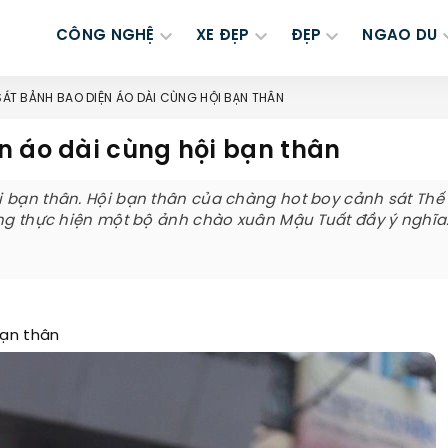
CÔNG NGHỆ
XE ĐẸP
ĐẸP
NGAO DU
ÁT BẢNH BAO DIỆN ÁO DÀI CÙNG HỘI BẠN THÂN
n áo dài cùng hội bạn thân
i bạn thân. Hội bạn thân của chàng hot boy cảnh sát Thế
ùng thực hiện một bộ ảnh chào xuân Mậu Tuất đầy ý nghĩa
bạn thân