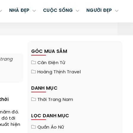
NHÀ ĐẸP
CUỘC SỐNG
NGƯỜI ĐẸP
GÓC MUA SẮM
 trang
Cân Điện Tử
Hoàng Thịnh Travel
DANH MỤC
thời
Thời Trang Nam
i năm đó.
LỌC DANH MỤC
 đó tới
xuất hiện
Quần Áo Nữ