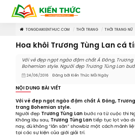
TONGDAIKIENTHUC.COM
THỜI TRANG
THỜI TRANG NỮ
Hoa khôi Trương Tùng Lan cá t
Với vẻ đẹp ngọt ngào đậm chất Á Đông, Trương 
Bohemian style. Người đẹp Trương Tùng Lan bước 
24/06/2016
Đăng bởi
Kiến Thức Mỗi Ngày
NỘI DUNG BÀI VIẾT
Với vẻ đẹp ngọt ngào đậm chất Á Đông, Trương 
trang Bohemian style.
Người đẹp
Trương Tùng Lan
bước ra từ cuộc thi N
Không lâu sau,
Trương Tùng Lan
tiếp tục lọt vào 
nay, dù không “lấn sân” showbiz một cách mãnh li
tại các sự kiện của giới giải trí.