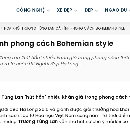
CÔNG NGHỆ
XE ĐẸP
ĐẸP
NGAO DU
HOA KHÔI TRƯƠNG TÙNG LAN CÁ TÍNH PHONG CÁCH BOHEMIAN STYLE
ính phong cách Bohemian style
Tùng Lan "hút hồn" nhiều khán giả trong phong cách thời
ra từ cuộc thi Người đẹp Hạ Long...
Tùng Lan "hút hồn" nhiều khán giả trong phong cách 
gười đẹp Hạ Long 2010 và giành được giải thưởng hoa khô
danh sách top 10 Hoa hậu Việt Nam cùng năm. Từ thời điểm
ệt nhưng
Trương Tùng Lan
vẫn thu hút sự chú ý mỗi khi cô 