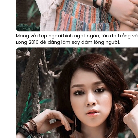
Mang vẻ đẹp ngoại hình ngọt ngào, làn da trắng và
Long 2010 dễ dàng làm say đắm lòng người.