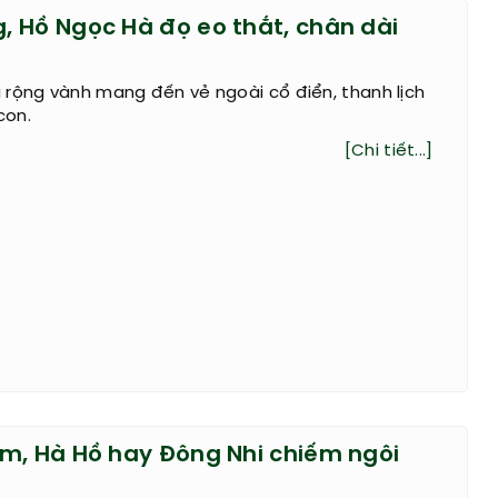
 Hồ Ngọc Hà đọ eo thắt, chân dài
 rộng vành mang đến vẻ ngoài cổ điển, thanh lịch
con.
[Chi tiết...]
m, Hà Hồ hay Đông Nhi chiếm ngôi