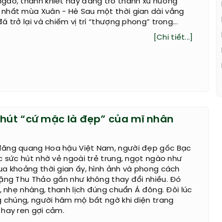
gào, thanh khiết này đang trở thành xu hướng
nhất mùa Xuân - Hè Sau một thời gian dài vắng
 trở lại và chiếm vị trí “thượng phong” trong...
[Chi tiết...]
 hút “cứ mặc là đẹp” của mĩ nhân
ăng quang Hoa hậu Việt Nam, người đẹp gốc Bạc
c sức hút nhờ vẻ ngoài trẻ trung, ngọt ngào như
a khoảng thời gian ấy, hình ảnh và phong cách
Đặng Thu Thảo gần như không thay đổi nhiều. Đó
o, nhẹ nhàng, thanh lịch đúng chuẩn Á đông. Đôi lúc
g chúng, người hâm mộ bất ngờ khi diện trang
 hay ren gợi cảm.