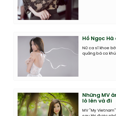
Hồ Ngọc Hà 
Nữ ca sĩ khoe bờ
quảng bá ca khú
Những MV â
lô lên và đi
MV "My Vietnam"