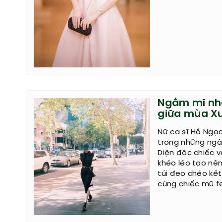
Ngắm mĩ nhâ
giữa mùa Xu
Nữ ca sĩ Hồ Ngọ
trong những ngày
Diện độc chiếc 
khéo léo tạo nên
túi đeo chéo kết 
cùng chiếc mũ f