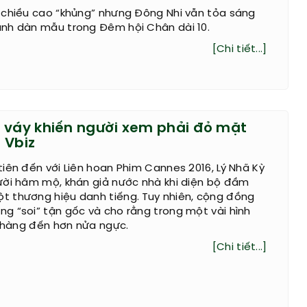
 chiều cao “khủng” nhưng Đông Nhi vẫn tỏa sáng
nh dàn mẫu trong Đêm hội Chân dài 10.
[Chi tiết...]
 váy khiến người xem phải đỏ mặt
 Vbiz
iên đến với Liên hoan Phim Cannes 2016, Lý Nhã Kỳ
ười hâm mộ, khán giả nước nhà khi diện bộ đầm
 thương hiệu danh tiếng. Tuy nhiên, cộng đồng
g “soi” tận gốc và cho rằng trong một vài hình
ộ hàng đến hơn nửa ngực.
[Chi tiết...]