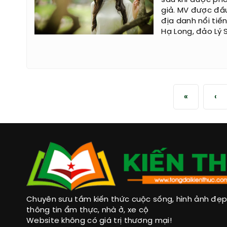
sau khi được ph
giả. MV được đầu
địa danh nổi tiế
Hạ Long, đảo Lý Sơ
«
‹
Chuyên sưu tầm kiến thức cuộc sống, hình ảnh đẹp, 
thông tin ẩm thực, nhà ở, xe cộ
Website không có giá trị thương mại!