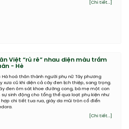
[Chi tiết...]
n Việt “rủ rê” nhau diện màu trầm
ân - Hè
c Hà hoá thân thành người phụ nữ Tây phương
 xưa cũ khi diện cả cây đen lịch thiệp, sang trọng.
váy đen ôm sát khoe đường cong, bà mẹ một con
 sự sinh động cho tổng thể qua loạt phụ kiện như
hợp chi tiết tua rua, giày da mũi tròn cổ điển
edora.
[Chi tiết...]