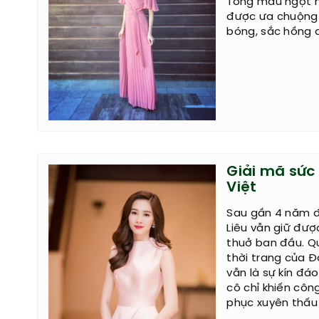
Tông màu ngọt n
được ưa chuộng 
bóng, sắc hồng đã
Giải mã sức
Việt
Sau gần 4 năm đ
Liêu vẫn giữ đượ
thuở ban đầu. Qu
thời trang của 
vẫn là sự kín đá
cô chỉ khiến côn
phục xuyên thấu