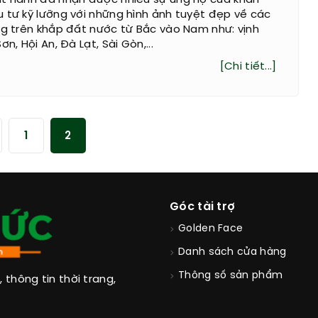
át hành đã nhận được nhiều sự ủng hộ của khán
 tư kỹ lưỡng với những hình ảnh tuyệt đẹp về các
ng trên khắp đất nước từ Bắc vào Nam như: vịnh
n, Hội An, Đà Lạt, Sài Gòn,...
[Chi tiết...]
1
2
Góc tài trợ
Golden Face
Danh sách cửa hàng
Thông số sản phẩm
thông tin thời trang,