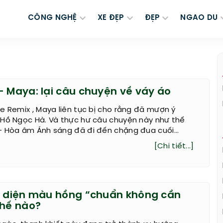
CÔNG NGHỆ
XE ĐẸP
ĐẸP
NGAO DU
- Maya: lại câu chuyện về váy áo
e Remix , Maya liên tục bị cho rằng đã mượn ý
 Hồ Ngọc Hà. Và thực hư câu chuyện này như thế
- Hòa âm Ánh sáng đã đi đến chặng đua cuối...
[Chi tiết...]
t diện màu hồng “chuẩn không cần
thế nào?