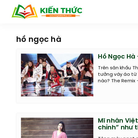
hồ ngọc hà
Hồ Ngọc Hà 
Trên sân khấu Th
tưởng váy áo từ
nào? The Remix 
Mĩ nhân Việ
chỉnh” như 