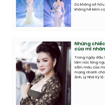
Dù không sở hữu
không hề kém cạ
Những chiếc
của mĩ nhân
Trong ngày đầu t
làm nức lòng ng
sẫm màu của một
mạng nhanh chón
ảnh, Lý Nhã Kỳ l