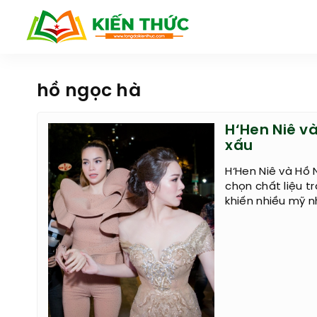
hồ ngọc hà
H‘Hen Niê v
xấu
H‘Hen Niê và Hồ
chọn chất liệu t
khiến nhiều mỹ 