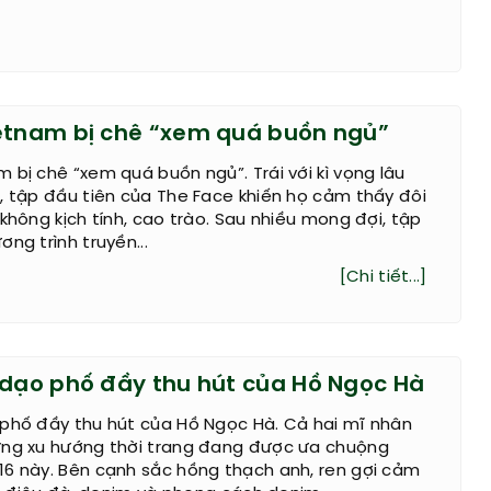
etnam bị chê “xem quá buồn ngủ”
 bị chê “xem quá buồn ngủ”. Trái với kì vọng lâu
, tập đầu tiên của The Face khiến họ cảm thấy đôi
 không kịch tính, cao trào. Sau nhiều mong đợi, tập
ng trình truyền...
[Chi tiết...]
 dạo phố đầy thu hút của Hồ Ngọc Hà
 phố đầy thu hút của Hồ Ngọc Hà. Cả hai mĩ nhân
ững xu hướng thời trang đang được ưa chuộng
16 này. Bên cạnh sắc hồng thạch anh, ren gợi cảm