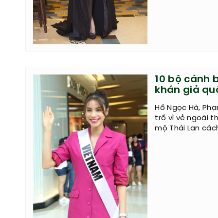
10 bộ cánh 
khán giả qu
Hồ Ngọc Hà, Phạ
trồ vì vẻ ngoài 
mộ Thái Lan các