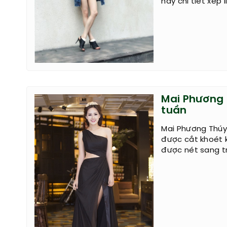
hay chi tiết xếp
Mai Phương 
tuần
Mai Phương Thúy
được cắt khoét k
được nét sang tr