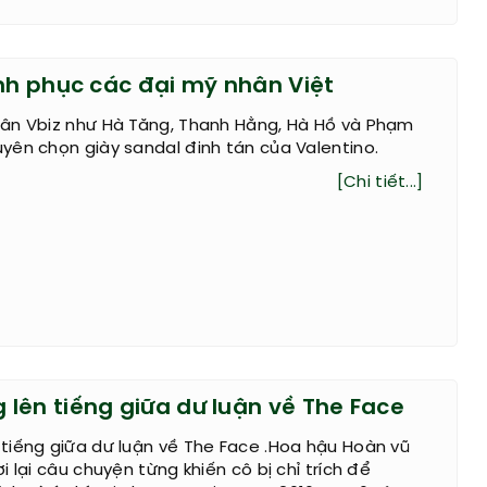
inh phục các đại mỹ nhân Việt
ân Vbiz như Hà Tăng, Thanh Hằng, Hà Hồ và Phạm
ên chọn giày sandal đinh tán của Valentino.
[Chi tiết...]
lên tiếng giữa dư luận về The Face
tiếng giữa dư luận về The Face .Hoa hậu Hoàn vũ
 lại câu chuyện từng khiến cô bị chỉ trích để