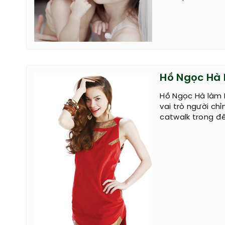
Hồ Ngọc Hà 
Hồ Ngọc Hà làm D
vai trò người ch
catwalk trong đê