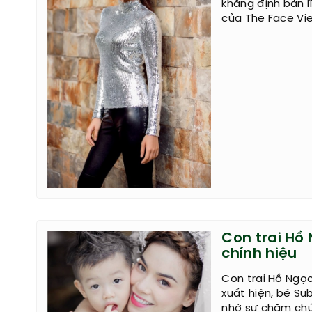
khẳng định bản l
của The Face Vie
Con trai Hồ 
chính hiệu
Con trai Hồ Ngọc 
xuất hiện, bé S
nhờ sự chăm chú