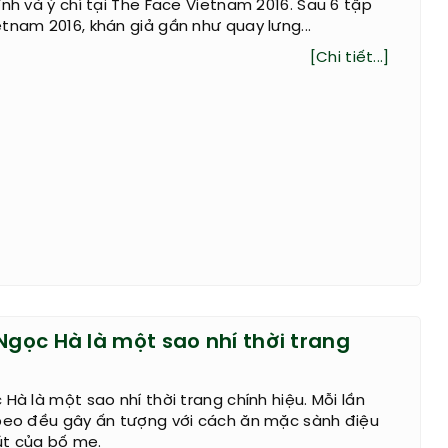
ĩnh và ý chí tại The Face Vietnam 2016. Sau 6 tập
tnam 2016, khán giả gần như quay lưng...
[Chi tiết...]
Ngọc Hà là một sao nhí thời trang
Hà là một sao nhí thời trang chính hiệu. Mỗi lần
ubeo đều gây ấn tượng với cách ăn mặc sành điệu
t của bố mẹ.