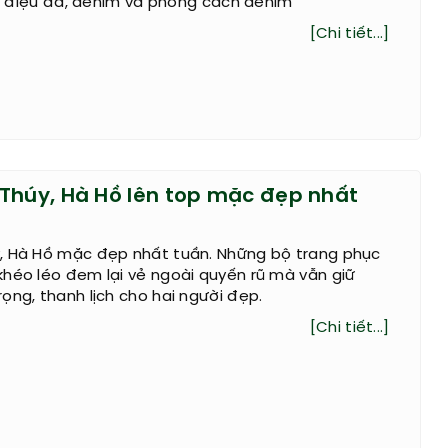
 li điệu đà, denim và phong cách denim
[Chi tiết...]
Thúy, Hà Hồ lên top mặc đẹp nhất
, Hà Hồ mặc đẹp nhất tuần. Những bộ trang phục
héo léo đem lại vẻ ngoài quyến rũ mà vẫn giữ
ọng, thanh lịch cho hai người đẹp.
[Chi tiết...]