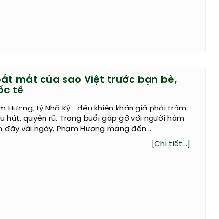
bắt mắt của sao Việt trước bạn bè,
ốc tế
m Hương, Lý Nhã Kỳ… đều khiến khán giả phải trầm
thu hút, quyến rũ. Trong buổi gặp gỡ với người hâm
h đây vài ngày, Phạm Hương mang đến...
[Chi tiết...]