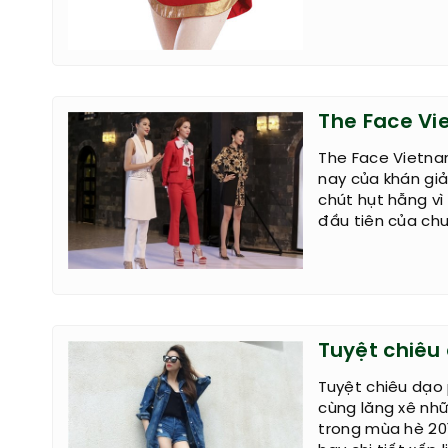
The Face Vi
The Face Vietnam
nay của khán giả
chút hụt hẫng vì
đầu tiên của chươ
Tuyệt chiêu
Tuyệt chiêu dạo
cùng lăng xê nh
trong mùa hè 20