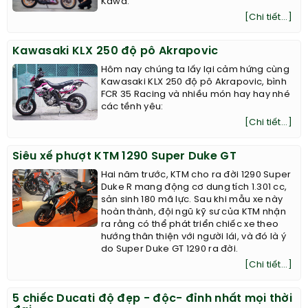
Kawa.
[Chi tiết...]
Kawasaki KLX 250 độ pô Akrapovic
Hôm nay chúng ta lấy lại cảm hứng cùng
Kawasaki KLX 250 độ pô Akrapovic, bình
FCR 35 Racing và nhiều món hay hay nhé
các tềnh yêu:
[Chi tiết...]
Siêu xế phượt KTM 1290 Super Duke GT
Hai năm trước, KTM cho ra đời 1290 Super
Duke R mang động cơ dung tích 1.301 cc,
sản sinh 180 mã lực. Sau khi mẫu xe này
hoàn thành, đội ngũ kỹ sư của KTM nhận
ra rằng có thể phát triển chiếc xe theo
hướng thân thiện với người lái, và đó là ý
do Super Duke GT 1290 ra đời.
[Chi tiết...]
5 chiếc Ducati độ đẹp - độc- đỉnh nhất mọi thời