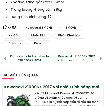
Khoảng sáng gầm xe: 135mm
Trọng lượng không tải: 198kg
Dung tích bình xăng: 17L
TỪ KHÓA:
Kawasaki Zx10-R
Zx10-R
Xe Độ
Moto Pkl
Phân Khối Lớn
Domino
Rizoma
Cận cảnh chi tiết Honda
Kawasaki Z1000SX 2017
CBR600RR 2014
với nhiều tính năng mới
BÀI VIẾT LIÊN QUAN
Kawasaki Z1000SX 2017 với nhiều tính năng mới
Kể từ khi ra mắt Kawasaki Z1000SX đã
thống trị phân khúc sport-touring.
.Z1000SX là sự kết hợp yếu tố tốc độ trên