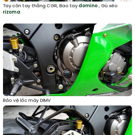
Tay côn tay thắng CGR, Bao tay
domino
, Gù xéo
rizoma
Bảo vệ lốc máy DIMV