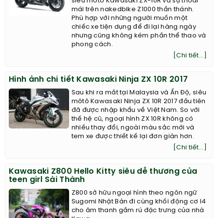
siêu môtô Kawasaki ZX-10R và sự thoải
mái trên nakedbike Z1000 thần thánh.
Phù hợp với những người muốn một
chiếc xe tiện dụng để đi lại hàng ngày
nhưng cũng không kém phần thể thao và
phong cách.
[Chi tiết...]
Hình ảnh chi tiết Kawasaki Ninja ZX 10R 2017
Sau khi ra mắt tại Malaysia và Ấn Độ, siêu
môtô Kawasaki Ninja ZX 10R 2017 đầu tiên
đã được nhập khẩu về Việt Nam. So với
thế hệ cũ, ngoại hình ZX 10R không có
nhiều thay đổi, ngoài màu sắc mới và
tem xe được thiết kế lại đơn giản hơn.
[Chi tiết...]
Kawasaki Z800 Hello Kitty siêu dễ thương của
teen girl Sài Thành
Z800 sở hữu ngoại hình theo ngôn ngữ
Sugomi Nhật Bản đi cùng khối động cơ I4
cho âm thanh gầm rú đặc trưng của nhà