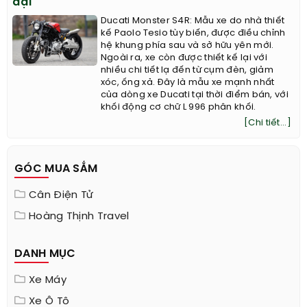
đại
Ducati Monster S4R: Mẫu xe do nhà thiết
kế Paolo Tesio tùy biến, được điều chỉnh
hệ khung phía sau và sở hữu yên mới.
Ngoài ra, xe còn được thiết kế lại với
nhiều chi tiết lạ đến từ cụm đèn, giảm
xóc, ống xả. Đây là mẫu xe mạnh nhất
của dòng xe Ducati tại thời điểm bán, với
khối động cơ chữ L 996 phân khối.
[Chi tiết...]
GÓC MUA SẮM
Cân Điện Tử
Hoàng Thịnh Travel
DANH MỤC
Xe Máy
Xe Ô Tô