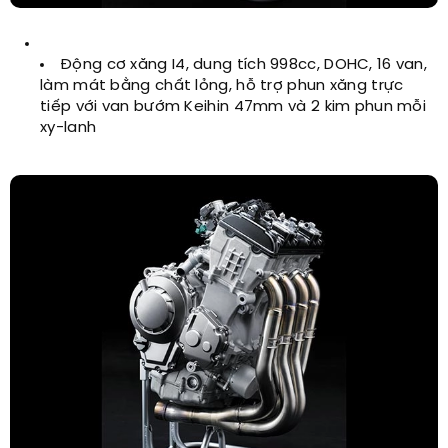
Động cơ xăng I4, dung tích 998cc, DOHC, 16 van,
làm mát bằng chất lỏng, hỗ trợ phun xăng trực
tiếp với van bướm Keihin 47mm và 2 kim phun mỗi
xy-lanh