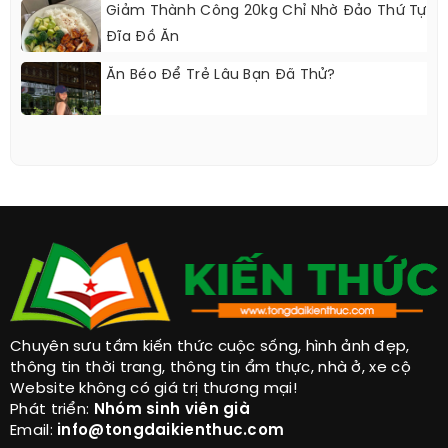
Giảm Thành Công 20kg Chỉ Nhờ Đảo Thứ Tự
Đĩa Đồ Ăn
Ăn Béo Để Trẻ Lâu Bạn Đã Thử?
Chuyên sưu tầm kiến thức cuộc sống, hình ảnh đẹp,
thông tin thời trang, thông tin ẩm thực, nhà ở, xe cộ
Website không có giá trị thương mại!
Phát triển:
Nhóm sinh viên già
Email:
info@tongdaikienthuc.com