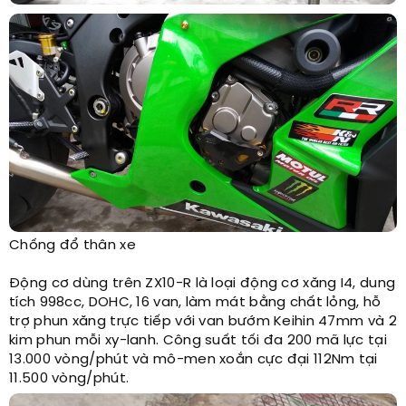
Chống đổ thân xe
Động cơ dùng trên ZX10-R là loại động cơ xăng I4, dung
tích 998cc, DOHC, 16 van, làm mát bằng chất lỏng, hỗ
trợ phun xăng trực tiếp với van bướm Keihin 47mm và 2
kim phun mỗi xy-lanh. Công suất tối đa 200 mã lực tại
13.000 vòng/phút và mô-men xoắn cực đại 112Nm tại
11.500 vòng/phút.