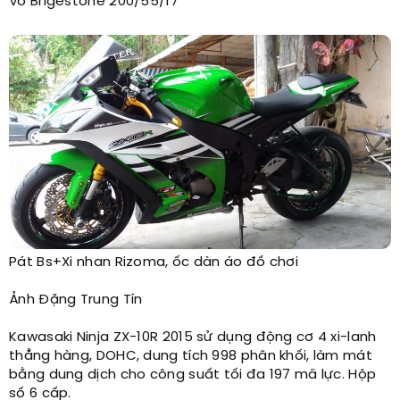
Vỏ Brigestone 200/55/17
Pát Bs+Xi nhan Rizoma, ốc dàn áo đồ chơi​
Ảnh Đặng Trung Tín​
Kawasaki Ninja ZX-10R 2015 sử dụng động cơ 4 xi-lanh
thẳng hàng, DOHC, dung tích 998 phân khối, làm mát
bằng dung dịch cho công suất tối đa 197 mã lực. Hộp
số 6 cấp.