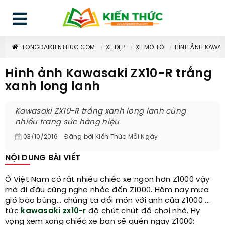
TONGDAIKIENTHUC.COM
XE ĐẸP
XE MÔ TÔ
HÌNH ẢNH KAWAS
Hình ảnh Kawasaki ZX10-R trắng
xanh long lanh
Kawasaki ZX10-R trắng xanh long lanh cùng
nhiều trang sức hàng hiệu
03/10/2016
Đăng bởi
Kiến Thức Mỗi Ngày
NỘI DUNG BÀI VIẾT
Ở Việt Nam có rất nhiều chiếc xe ngon hơn Z1000 vậy
mà đi đâu cũng nghe nhắc đến Z1000. Hôm nay mưa
gió bảo bùng... chúng ta đổi món với anh của Z1000 ...
tức
kawasaki zx10-r
độ chút chút đồ chơi nhé. Hy
vọng xem xong chiếc xe bạn sẽ quên ngay Z1000: