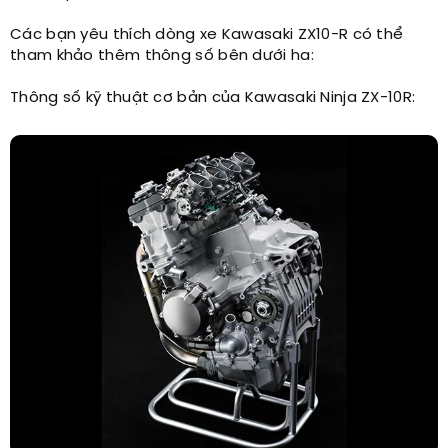
Các bạn yêu thích dòng xe Kawasaki ZX10-R có thể
tham khảo thêm thông số bên dưới ha:
Thông số kỹ thuật cơ bản của Kawasaki Ninja ZX-10R: