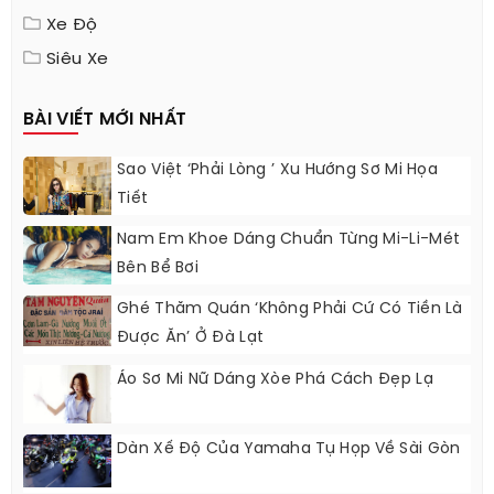
Xe Độ
Siêu Xe
BÀI VIẾT MỚI NHẤT
Sao Việt ‘phải Lòng ’ Xu Hướng Sơ Mi Họa
Tiết
Nam Em Khoe Dáng Chuẩn Từng Mi-Li-Mét
Bên Bể Bơi
Ghé Thăm Quán ‘không Phải Cứ Có Tiền Là
Được Ăn’ Ở Đà Lạt
Áo Sơ Mi Nữ Dáng Xòe Phá Cách Đẹp Lạ
Dàn Xế Độ Của Yamaha Tụ Họp Về Sài Gòn