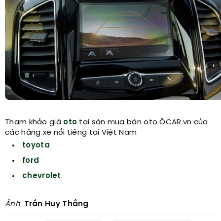
Tham khảo giá
oto
tại sàn mua bán oto ÔCAR.vn của
các hãng xe nổi tiếng tại Việt Nam
toyota
ford
chevrolet
Ảnh
:
Trần Huy Thắng