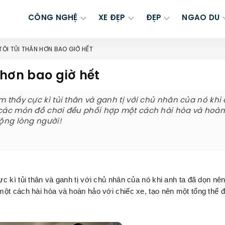
CÔNG NGHỆ
XE ĐẸP
ĐẸP
NGAO DU
 TÔI TỦI THÂN HƠN BAO GIỜ HẾT
n hơn bao giờ hết
m thấy cực kì tủi thân và ganh tị với chủ nhân của nó khi
ả các món đồ chơi đều phối hợp một cách hài hòa và hoà
động lòng người!
 kì tủi thân và ganh tị với chủ nhân của nó khi anh ta đã dọn nê
ột cách hài hòa và hoàn hảo với chiếc xe, tạo nên một tổng thể đ