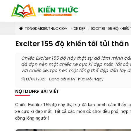
TONGDAIKIENTHUC.COM
XE ĐẸP
EXCITER 155 ĐỘ KHIẾN
Exciter 155 độ khiến tôi tủi thâ
Chiếc Exciter 155 độ này thật sự đã làm mình cả
đã dọn nên một chiếc xe cực kì đẹp mắt. Tất c
với chiếc xe, tạo nên một tổng thể đẹp đến lay 
13/03/2021
Đăng bởi
Kiến Thức Mỗi Ngày
NỘI DUNG BÀI VIẾT
Chiếc Exciter 155 độ này thật sự đã làm mình cảm thấy cực
xe cực kì đẹp mắt. Tất cả các món đồ chơi đều phối hợp m
động lòng người!