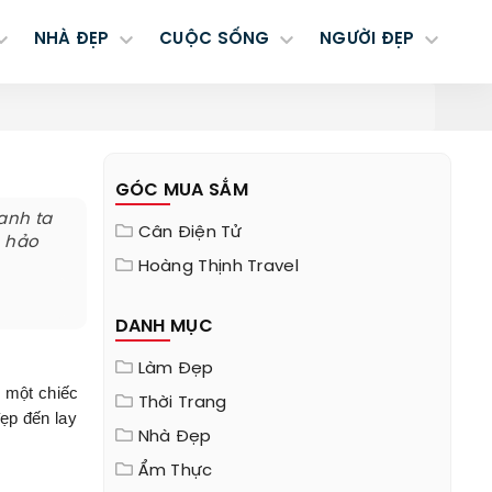
NHÀ ĐẸP
CUỘC SỐNG
NGƯỜI ĐẸP
GÓC MUA SẮM
 anh ta
Cân Điện Tử
n hảo
Hoàng Thịnh Travel
DANH MỤC
Làm Đẹp
n một chiếc
Thời Trang
ẹp đến lay
Nhà Đẹp
Ẩm Thực