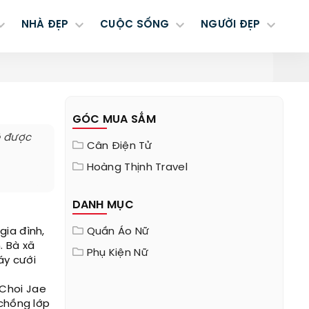
NHÀ ĐẸP
CUỘC SỐNG
NGƯỜI ĐẸP
GÓC MUA SẮM
ê được
Cân Điện Tử
Hoàng Thịnh Travel
DANH MỤC
gia đình,
Quần Áo Nữ
. Bà xã
Phụ Kiện Nữ
áy cưới
 Choi Jae
 chồng lớp