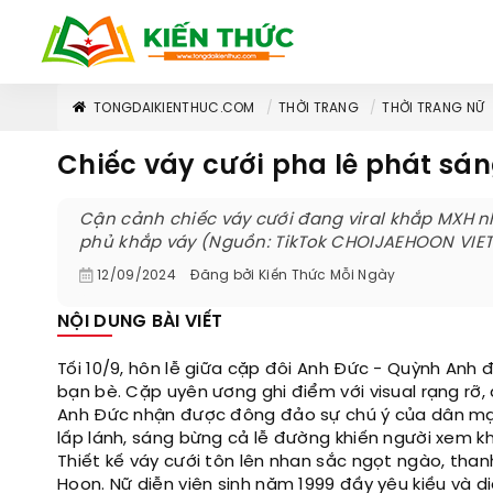
TONGDAIKIENTHUC.COM
THỜI TRANG
THỜI TRANG NỮ
Chiếc váy cưới pha lê phát sá
Cận cảnh chiếc váy cưới đang viral khắp MXH nhờ 
phủ khắp váy (Nguồn: TikTok CHOIJAEHOON VIE
12/09/2024
Đăng bởi
Kiến Thức Mỗi Ngày
NỘI DUNG BÀI VIẾT
Tối 10/9, hôn lễ giữa cặp đôi Anh Đức - Quỳnh Anh 
bạn bè. Cặp uyên ương ghi điểm với visual rạng rỡ,
Anh Đức nhận được đông đảo sự chú ý của dân mạn
lấp lánh, sáng bừng cả lễ đường khiến người xem k
Thiết kế váy cưới tôn lên nhan sắc ngọt ngào, tha
Hoon. Nữ diễn viên sinh năm 1999 đầy yêu kiều và d