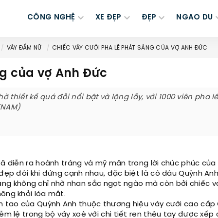
CÔNG NGHỆ
XE ĐẸP
ĐẸP
NGAO DU
VÁY ĐẦM NỮ
CHIẾC VÁY CƯỚI PHA LÊ PHÁT SÁNG CỦA VỢ ANH ĐỨC
ng của vợ Anh Đức
thiết kế quá đỗi nổi bật và lộng lẫy, với 1000 viên pha l
TNAM)
đã diễn ra hoành tráng và mỹ mãn trong lời chúc phúc của 
 đẹp đôi khi đứng cạnh nhau, đặc biệt là cô dâu Quỳnh Anh
g không chỉ nhờ nhan sắc ngọt ngào mà còn bởi chiếc v
hông khỏi lóa mắt.
nh tao của Quỳnh Anh thuộc thương hiệu váy cưới cao cấp
iễm lệ trong bộ váy xoè với chi tiết ren thêu tay được xếp