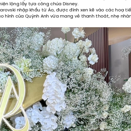
iện lộng lẫy tựa công chúa Disney.
warovski nhập khẩu từ Áo, được đính xen kẽ vào các hoạ tiế
tạo hình của Quỳnh Anh vừa mang vẻ thanh thoát, nhẹ nhà