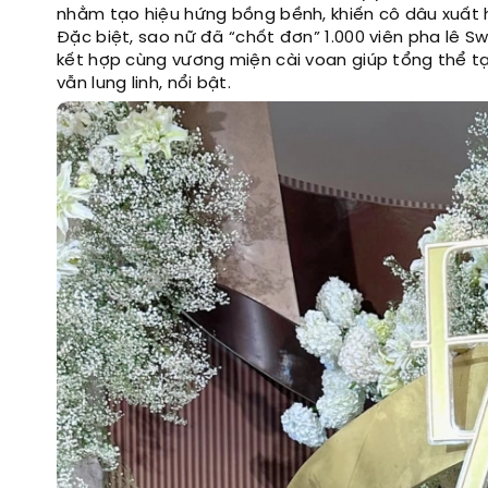
nhằm tạo hiệu hứng bồng bềnh, khiến cô dâu xuất h
Đặc biệt, sao nữ đã “chốt đơn” 1.000 viên pha lê S
kết hợp cùng vương miện cài voan giúp tổng thể 
vẫn lung linh, nổi bật.