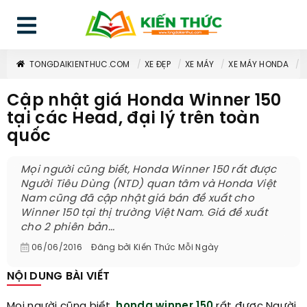
TONGDAIKIENTHUC.COM
XE ĐẸP
XE MÁY
XE MÁY HONDA
Cập nhật giá Honda Winner 150
tại các Head, đại lý trên toàn
quốc
Mọi người cũng biết, Honda Winner 150 rất được
Người Tiêu Dùng (NTD) quan tâm và Honda Việt
Nam cũng đã cập nhật giá bán đề xuất cho
Winner 150 tại thị trường Việt Nam. Giá đề xuất
cho 2 phiên bản...
06/06/2016
Đăng bởi
Kiến Thức Mỗi Ngày
NỘI DUNG BÀI VIẾT
Mọi người cũng biết,
honda winner 150
rất được Người