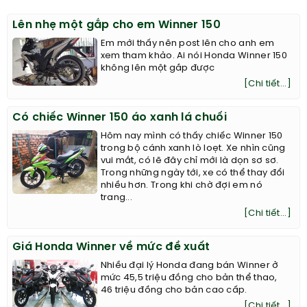
Lên nhẹ một gắp cho em Winner 150
Em mới thấy nên post lên cho anh em
xem tham khảo. Ai nói Honda Winner 150
không lên một gắp được
[Chi tiết...]
Có chiếc Winner 150 áo xanh lá chuối
Hôm nay mình có thấy chiếc Winner 150
trong bộ cánh xanh lò loẹt. Xe nhìn cũng
vui mắt, có lẽ đây chỉ mới là dọn sơ sơ.
Trong những ngày tới, xe có thể thay đổi
nhiều hơn. Trong khi chờ đợi em nó
trang...
[Chi tiết...]
Giá Honda Winner về mức đề xuất
Nhiều đại lý Honda đang bán Winner ở
mức 45,5 triệu đồng cho bản thể thao,
46 triệu đồng cho bản cao cấp.
[Chi tiết...]