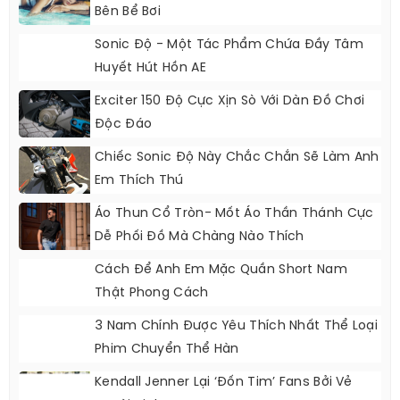
Bên Bể Bơi
Sonic Độ - Một Tác Phẩm Chứa Đầy Tâm
Huyết Hút Hồn AE
Exciter 150 Độ Cực Xịn Sò Với Dàn Đồ Chơi
Độc Đáo
Chiếc Sonic Độ Này Chắc Chắn Sẽ Làm Anh
Em Thích Thú
Áo Thun Cổ Tròn- Mốt Áo Thần Thánh Cực
Dễ Phối Đồ Mà Chàng Nào Thích
Cách Để Anh Em Mặc Quần Short Nam
Thật Phong Cách
3 Nam Chính Được Yêu Thích Nhất Thể Loại
Phim Chuyển Thể Hàn
Kendall Jenner Lại ‘đốn Tim’ Fans Bởi Vẻ