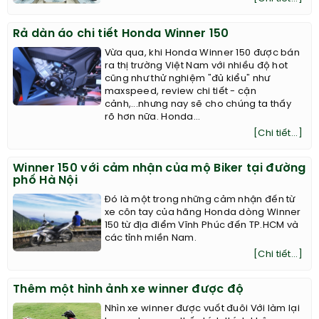
Rả dàn áo chi tiết Honda Winner 150
Vừa qua, khi Honda Winner 150 được bán
ra thị trường Việt Nam với nhiều độ hot
cũng như thử nghiệm "đủ kiểu" như
maxspeed, review chi tiết - cận
cảnh,...nhưng nay sẽ cho chúng ta thấy
rõ hơn nữa. Honda...
[Chi tiết...]
Winner 150 với cảm nhận của mộ Biker tại đường
phố Hà Nội
Đó là một trong những cảm nhận đến từ
xe côn tay của hãng Honda dòng Winner
150 từ địa điểm Vĩnh Phúc đến TP.HCM và
các tỉnh miền Nam.
[Chi tiết...]
Thêm một hình ảnh xe winner được độ
Nhìn xe winner được vuốt đuôi Với làm lại