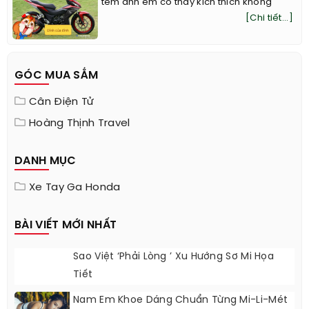
tem anh em co thấy kích thích không
[Chi tiết...]
GÓC MUA SẮM
Cân Điện Tử
Hoàng Thịnh Travel
DANH MỤC
Xe Tay Ga Honda
BÀI VIẾT MỚI NHẤT
Sao Việt ‘phải Lòng ’ Xu Hướng Sơ Mi Họa
Tiết
Nam Em Khoe Dáng Chuẩn Từng Mi-Li-Mét