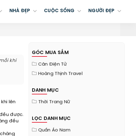
NHÀ ĐẸP
CUỘC SỐNG
NGƯỜI ĐẸP
GÓC MUA SẮM
mỗi khi
Cân Điện Tử
Hoàng Thịnh Travel
DANH MỤC
khi lên
Thời Trang Nữ
 đều được.
LỌC DANH MỤC
hàng đều
Quần Áo Nam
à chàng