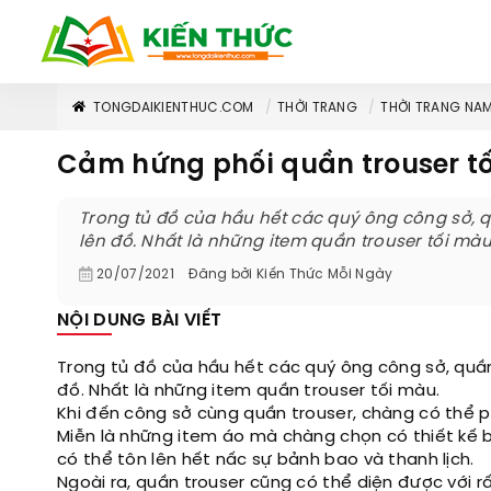
TONGDAIKIENTHUC.COM
THỜI TRANG
THỜI TRANG NA
Cảm hứng phối quần trouser t
Trong tủ đồ của hầu hết các quý ông công sở, q
lên đồ. Nhất là những item quần trouser tối màu
20/07/2021
Đăng bởi
Kiến Thức Mỗi Ngày
NỘI DUNG BÀI VIẾT
Trong tủ đồ của hầu hết các quý ông công sở, quần
đồ. Nhất là những item quần trouser tối màu.
Khi đến công sở cùng quần trouser, chàng có thể p
Miễn là những item áo mà chàng chọn có thiết kế b
có thể tôn lên hết nấc sự bảnh bao và thanh lịch.
Ngoài ra, quần trouser cũng có thể diện được với r