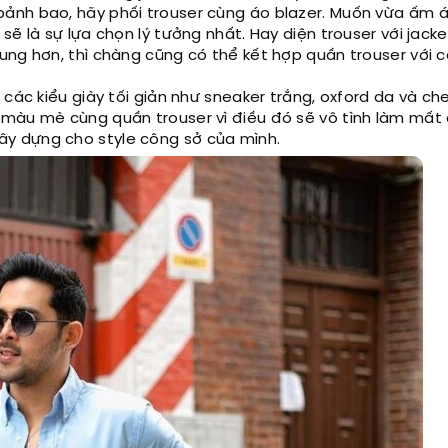
ảnh bao, hãy phối trouser cùng áo blazer. Muốn vừa ấm 
sẽ là sự lựa chọn lý tưởng nhất. Hay diện trouser với jack
ung hơn, thì chàng cũng có thể kết hợp quần trouser với 
 các kiểu giày tối giản như sneaker trắng, oxford da và ch
màu mè cùng quần trouser vì điều đó sẽ vô tình làm mất 
y dựng cho style công sở của mình.