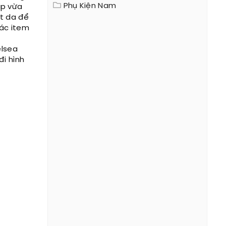
Phụ Kiện Nam
áp vừa
et da để
các item
elsea
đi hình