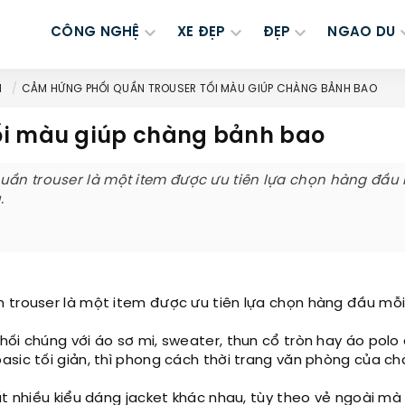
CÔNG NGHỆ
XE ĐẸP
ĐẸP
NGAO DU
M
CẢM HỨNG PHỐI QUẦN TROUSER TỐI MÀU GIÚP CHÀNG BẢNH BAO
ối màu giúp chàng bảnh bao
uần trouser là một item được ưu tiên lựa chọn hàng đầu 
.
 trouser là một item được ưu tiên lựa chọn hàng đầu mỗi 
hối chúng với áo sơ mi, sweater, thun cổ tròn hay áo polo
asic tối giản, thì phong cách thời trang văn phòng của c
ất nhiều kiểu dáng jacket khác nhau, tùy theo vẻ ngoài m