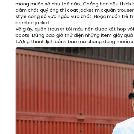
mong muốn sẽ như thế nào,. Chẳng hạn nếu thích b
đậm chất quý ông thì coat jacket mix quần trouser 
style công sở vừa ngầu vừa chất. Hoặc muốn trẻ tr
bomber jacket,…
Về giày, quần trouser tối màu nên được kết hợp với
boots. Đừng bao giờ thử diện những item giày quá 
tượng thanh lịch bảnh bao mà chàng đang muốn xâ