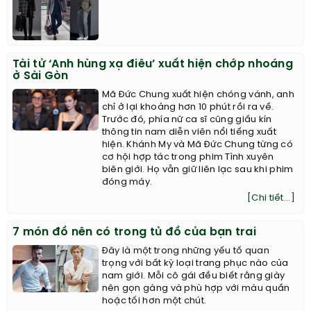
Tài tử ‘Anh hùng xạ điêu’ xuất hiện chớp nhoáng
ở Sài Gòn
Mã Đức Chung xuất hiện chóng vánh, anh
chỉ ở lại khoảng hơn 10 phút rồi ra về.
Trước đó, phía nữ ca sĩ cũng giấu kín
thông tin nam diễn viên nổi tiếng xuất
hiện. Khánh My và Mã Đức Chung từng có
cơ hội hợp tác trong phim Tình xuyên
biên giới. Họ vẫn giữ liên lạc sau khi phim
đóng máy.
[Chi tiết...]
7 món đồ nên có trong tủ đồ của bạn trai
Đây là một trong những yếu tố quan
trọng với bất kỳ loại trang phục nào của
nam giới. Mỗi cô gái đều biết rằng giày
nên gọn gàng và phù hợp với màu quần
hoặc tối hơn một chút.