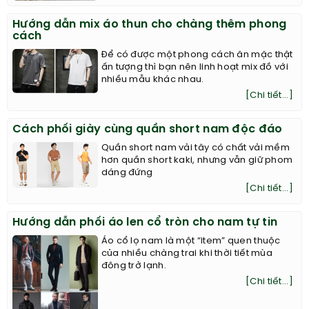
Hướng dẫn mix áo thun cho chàng thêm phong
cách
Để có được một phong cách ăn mặc thật
ấn tượng thì bạn nên linh hoạt mix đồ với
nhiều mẫu khác nhau.
[Chi tiết...]
Cách phối giày cùng quần short nam độc đáo
Quần short nam vải tây có chất vải mềm
hơn quần short kaki, nhưng vẫn giữ phom
dáng đứng
[Chi tiết...]
Hướng dẫn phối áo len cổ tròn cho nam tự tin
Áo cổ lọ nam là một “item” quen thuộc
của nhiều chàng trai khi thời tiết mùa
đông trở lạnh.
[Chi tiết...]