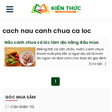
cach nau canh chua ca loc
Nấu canh chua cá lóc làm dịu nắng đầu mùa
Miếng thịt cá săn chắc, nước canh chua
thanh mát pha lẫn vị ngọt dịu sẽ là món
ăn ngon và đưa cơm cho bữa ăn gia đình
[Chi tiết...]
1
GÓC MUA SẮM
Cân Điện Tử