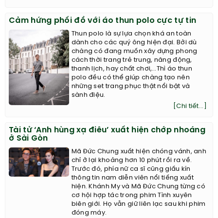
Cảm hứng phối đồ với áo thun polo cực tự tin
Thun polo là sự lựa chọn khá an toàn
dành cho các quý ông hiện đại. Bởi dù
chàng có đang muốn xây dựng phong
cách thời trang trẻ trung, năng động,
thanh lịch, hay chất chơi,…Thì áo thun
polo đều có thể giúp chàng tạo nên
những set trang phục thật nổi bật và
sành điệu.
[Chi tiết...]
Tài tử ‘Anh hùng xạ điêu’ xuất hiện chớp nhoáng
ở Sài Gòn
Mã Đức Chung xuất hiện chóng vánh, anh
chỉ ở lại khoảng hơn 10 phút rồi ra về.
Trước đó, phía nữ ca sĩ cũng giấu kín
thông tin nam diễn viên nổi tiếng xuất
hiện. Khánh My và Mã Đức Chung từng có
cơ hội hợp tác trong phim Tình xuyên
biên giới. Họ vẫn giữ liên lạc sau khi phim
đóng máy.