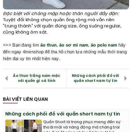
Đặc biệt với chàng mập hoặc thân người đầy đặn:
Tuyệt đối không chọn quần ống rộng mà vẫn nên
"trung thành" với quần đúng size, ống suông regular,
cũng không ôm sát.
>>> Bạn đang tìm
áo thun
,
áo sơ mi nam
,
áo polo nam
hãy
đến ngay 4menshop để tha hồ chọn lựa những mẫu thời trang
hiện đại uy tín nhất hiện nay.
Áo thun trắng nam mặc
Những cách phối đồ với
với quần gì cá tính
quần short nam tự tin
BÀI VIẾT LIÊN QUAN
Những cách phối đồ với quần short nam tự tin
Quần Short là trang phục mang đến sự
thoải mái và năng động mà chàng trai