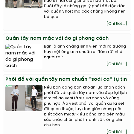
nào ít nhất cũng phải sở hữu một bộ.
Dưới đây là những gợi ý phối đồ độc đáo
với quần Short mà các chàng không nên
bỏ qua.
[Chi tiết...]
Quần tây nam mặc với áo gì phong cách
Bạn là anh chàng sinh viên mới ra trường
hay một ông anh chuẩn bị "làm rể" nhà
người ta?
[Chi tiết...]
Phối đồ với quần tây nam chuẩn “soái ca” tự tin
Nếu bạn đang băn khoăn lựa chọn cách
phối đồ với quần tây nam vừa đẹp lại lịch
lãm thì áo vest là sự lựa chọn vô cùng
phù hợp. Áo vest phối với quần âu là set
đồ quen thuộc, tuy đơn giản nhưng nếu
biết cách mix từ kiểu dáng cho đến màu
sắc chắc chắn phái mạnh sẽ trông chỉn
chu hơn.
[Chi tiết...]