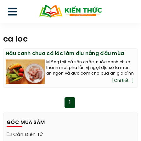
ca loc
Nấu canh chua cá lóc làm dịu nắng đầu mùa
Miếng thịt cá săn chắc, nước canh chua
thanh mát pha lẫn vị ngọt dịu sẽ là món
ăn ngon và đưa cơm cho bữa ăn gia đình
[Chi tiết...]
1
GÓC MUA SẮM
Cân Điện Tử