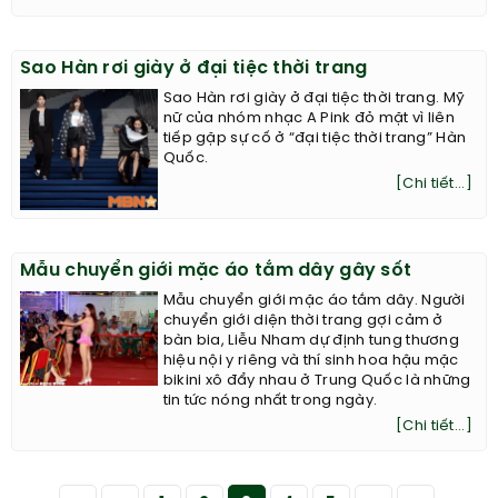
Sao Hàn rơi giày ở đại tiệc thời trang
Sao Hàn rơi giày ở đại tiệc thời trang. Mỹ
nữ của nhóm nhạc A Pink đỏ mặt vì liên
tiếp gặp sự cố ở “đại tiệc thời trang” Hàn
Quốc.
[Chi tiết...]
Mẫu chuyển giới mặc áo tắm dây gây sốt
Mẫu chuyển giới mặc áo tắm dây. Người
chuyển giới diện thời trang gợi cảm ở
bàn bia, Liễu Nham dự định tung thương
hiệu nội y riêng và thí sinh hoa hậu mặc
bikini xô đẩy nhau ở Trung Quốc là những
tin tức nóng nhất trong ngày.
[Chi tiết...]