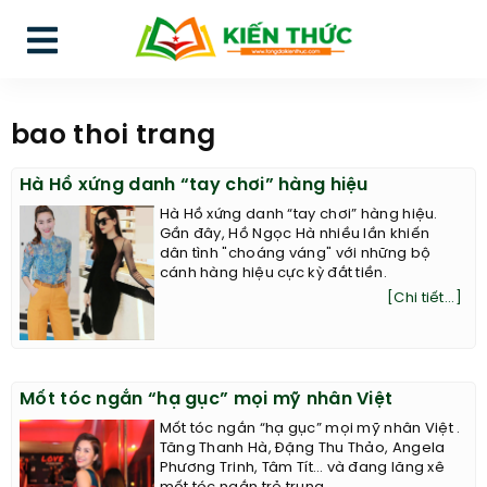
bao thoi trang
Hà Hồ xứng danh “tay chơi” hàng hiệu
Hà Hồ xứng danh “tay chơi” hàng hiệu.
Gần đây, Hồ Ngọc Hà nhiều lần khiến
dân tình "choáng váng" với những bộ
cánh hàng hiệu cực kỳ đắt tiền.
[Chi tiết...]
Mốt tóc ngắn “hạ gục” mọi mỹ nhân Việt
Mốt tóc ngắn “hạ gục” mọi mỹ nhân Việt .
Tăng Thanh Hà, Đặng Thu Thảo, Angela
Phương Trinh, Tâm Tít… và đang lăng xê