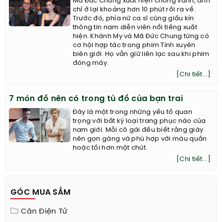
Mã Đức Chung xuất hiện chóng vánh, anh
chỉ ở lại khoảng hơn 10 phút rồi ra về.
Trước đó, phía nữ ca sĩ cũng giấu kín
thông tin nam diễn viên nổi tiếng xuất
hiện. Khánh My và Mã Đức Chung từng có
cơ hội hợp tác trong phim Tình xuyên
biên giới. Họ vẫn giữ liên lạc sau khi phim
đóng máy.
[Chi tiết...]
7 món đồ nên có trong tủ đồ của bạn trai
Đây là một trong những yếu tố quan
trọng với bất kỳ loại trang phục nào của
nam giới. Mỗi cô gái đều biết rằng giày
nên gọn gàng và phù hợp với màu quần
hoặc tối hơn một chút.
[Chi tiết...]
GÓC MUA SẮM
Cân Điện Tử