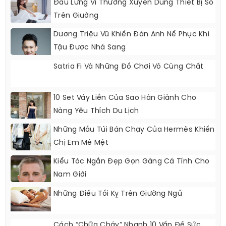
Đau Lưng Vì Thường Xuyên Dùng Thiết Bị Số
Trên Giường
Dương Triệu Vũ Khiến Đàn Anh Nể Phục Khi
Tậu Được Nhà Sang
Satria Fi Và Những Đồ Chơi Vô Cùng Chất
10 Set Váy Liền Của Sao Hàn Giành Cho
Nàng Yêu Thích Du Lịch
Những Mẫu Túi Bán Chạy Của Hermès Khiến
Chị Em Mê Mệt
Kiểu Tóc Ngắn Đẹp Gọn Gàng Cá Tính Cho
Nam Giới
Những Điều Tối Kỵ Trên Giường Ngủ
Cách “chữa Cháy” Nhanh 10 Vấn Đề Sức