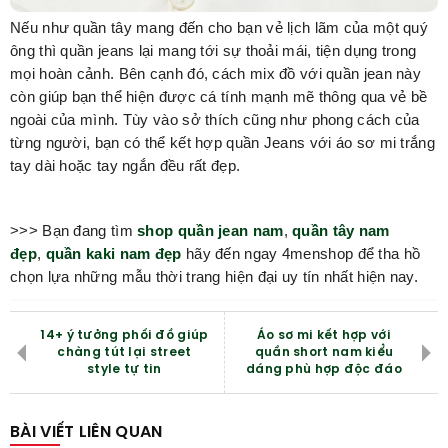
Nếu như quần tây mang đến cho bạn vẻ lịch lãm của một quý
ông thì quần jeans lại mang tới sự thoải mái, tiện dụng trong
mọi hoàn cảnh. Bên cạnh đó, cách mix đồ với quần jean này
còn giúp bạn thể hiện được cá tính mạnh mẽ thông qua vẻ bề
ngoài của mình. Tùy vào sở thích cũng như phong cách của
từng người, bạn có thể kết hợp quần Jeans với áo sơ mi trắng
tay dài hoặc tay ngắn đều rất đẹp.
>>> Bạn đang tìm
shop quần jean nam
,
quần tây nam
đẹp
,
quần kaki nam đẹp
hãy đến ngay 4menshop để tha hồ
chọn lựa những mẫu thời trang hiện đại uy tín nhất hiện nay.
14+ ý tưởng phối đồ giúp
Áo sơ mi kết hợp với
chàng tút lại street
quần short nam kiểu
style tự tin
dáng phù hợp độc đáo
BÀI VIẾT LIÊN QUAN