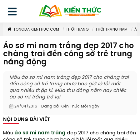
TONGDAIKIENTHUC.COM
THỜI TRANG
THỜI TRANG NAM
ÁO
Áo sơ mi nam trắng đẹp 2017 cho
chàng trai đến công sở trẻ trung
năng động
Mẫu áo sơ mi nam trắng đẹp 2017 cho chàng trai
đến công sở trẻ trung chưa bao giờ là lỗi mốt
qua nhiều thập kỉ. Mùa thu đông năm nay chiếc
áo sơ mi trắng trở lại
24/04/2016
Đăng bởi
Kiến Thức Mỗi Ngày
NỘI DUNG BÀI VIẾT
Mẫu
áo sơ mi nam trắng
đẹp 2017 cho chàng trai đến
công sở trẻ trung chưa bao giờ là lỗi mốt qua nhiều