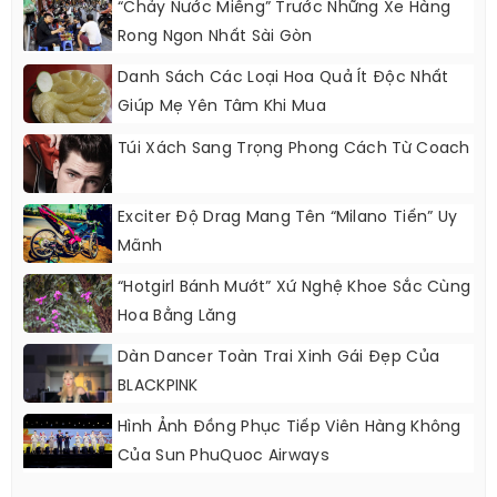
“Chảy Nước Miếng” Trước Những Xe Hàng
Rong Ngon Nhất Sài Gòn
Danh Sách Các Loại Hoa Quả Ít Độc Nhất
Giúp Mẹ Yên Tâm Khi Mua
Túi Xách Sang Trọng Phong Cách Từ Coach
Exciter Độ Drag Mang Tên “Milano Tiến” Uy
Mãnh
“Hotgirl Bánh Mướt” Xứ Nghệ Khoe Sắc Cùng
Hoa Bằng Lăng
Dàn Dancer Toàn Trai Xinh Gái Đẹp Của
BLACKPINK
Hình Ảnh Đồng Phục Tiếp Viên Hàng Không
Của Sun PhuQuoc Airways