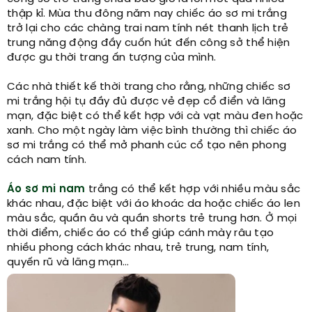
thập kỉ. Mùa thu đông năm nay chiếc áo sơ mi trắng
trở lại cho các chàng trai nam tính nét thanh lịch trẻ
trung năng động đầy cuốn hút đến công sở thể hiện
được gu thời trang ấn tượng của mình.
Các nhà thiết kế thời trang cho rằng, những chiếc sơ
mi trắng hội tụ đầy đủ được vẻ đẹp cổ điển và lãng
mạn, đặc biệt có thể kết hợp với cà vạt màu đen hoặc
xanh. Cho một ngày làm việc bình thường thì chiếc áo
sơ mi trắng có thể mở phanh cúc cổ tạo nên phong
cách nam tính.
Áo sơ mi nam
trắng có thể kết hợp với nhiều màu sắc
khác nhau, đặc biệt với áo khoác da hoặc chiếc áo len
màu sắc, quần âu và quần shorts trẻ trung hơn. Ở mọi
thời điểm, chiếc áo có thể giúp cánh mày râu tạo
nhiều phong cách khác nhau, trẻ trung, nam tính,
quyến rũ và lãng mạn…