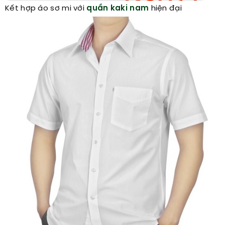
Kết hợp áo sơ mi với
quần kaki nam
hiện đại