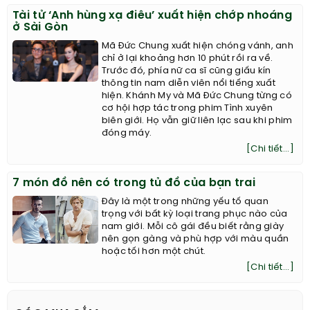
Tài tử ‘Anh hùng xạ điêu’ xuất hiện chớp nhoáng
ở Sài Gòn
Mã Đức Chung xuất hiện chóng vánh, anh
chỉ ở lại khoảng hơn 10 phút rồi ra về.
Trước đó, phía nữ ca sĩ cũng giấu kín
thông tin nam diễn viên nổi tiếng xuất
hiện. Khánh My và Mã Đức Chung từng có
cơ hội hợp tác trong phim Tình xuyên
biên giới. Họ vẫn giữ liên lạc sau khi phim
đóng máy.
[Chi tiết...]
7 món đồ nên có trong tủ đồ của bạn trai
Đây là một trong những yếu tố quan
trọng với bất kỳ loại trang phục nào của
nam giới. Mỗi cô gái đều biết rằng giày
nên gọn gàng và phù hợp với màu quần
hoặc tối hơn một chút.
[Chi tiết...]