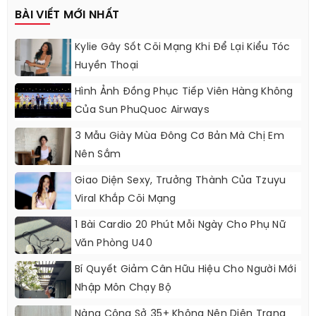
BÀI VIẾT MỚI NHẤT
Kylie Gây Sốt Cõi Mạng Khi Để Lại Kiểu Tóc
Huyền Thoại
Hình Ảnh Đồng Phục Tiếp Viên Hàng Không
Của Sun PhuQuoc Airways
3 Mẫu Giày Mùa Đông Cơ Bản Mà Chị Em
Nên Sắm
Giao Diện Sexy, Trưởng Thành Của Tzuyu
Viral Khắp Cõi Mạng
1 Bài Cardio 20 Phút Mỗi Ngày Cho Phụ Nữ
Văn Phòng U40
Bí Quyết Giảm Cân Hữu Hiệu Cho Người Mới
Nhập Môn Chạy Bộ
Nàng Công Sở 35+ Không Nên Diện Trang