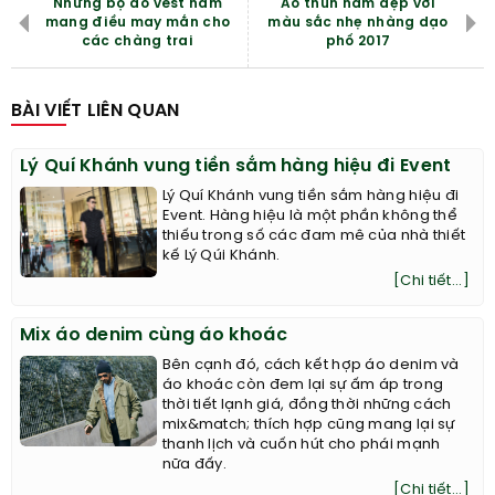
Những bộ đồ vest nam
Áo thun nam đẹp với
mang điều may mắn cho
màu sắc nhẹ nhàng dạo
các chàng trai
phố 2017
BÀI VIẾT LIÊN QUAN
Lý Quí Khánh vung tiền sắm hàng hiệu đi Event
Lý Quí Khánh vung tiền sắm hàng hiệu đi
Event. Hàng hiệu là một phần không thể
thiếu trong số các đam mê của nhà thiết
kế Lý Qúi Khánh.
[Chi tiết...]
Mix áo denim cùng áo khoác
Bên cạnh đó, cách kết hợp áo denim và
áo khoác còn đem lại sự ấm áp trong
thời tiết lạnh giá, đồng thời những cách
mix&match; thích hợp cũng mang lại sự
thanh lịch và cuốn hút cho phái mạnh
nữa đấy.
[Chi tiết...]