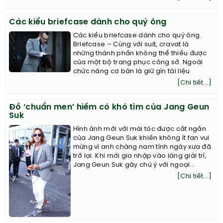
Các kiểu briefcase dành cho quý ông
Các kiểu briefcase dành cho quý ông.
Briefcase – Cùng với suit, cravat là
những thành phần không thể thiếu được
của một bộ trang phục công sở. Ngoài
chức năng cơ bản là giữ gìn tài liệu
[Chi tiết...]
Đồ ‘chuẩn men’ hiếm có khó tìm của Jang Geun
Suk
Hình ảnh mới với mái tóc được cắt ngắn
của Jang Geun Suk khiến không ít fan vui
mừng vì anh chàng nam tính ngày xưa đã
trở lại. Khi mới gia nhập vào làng giải trí,
Jang Geun Suk gây chú ý với ngoại...
[Chi tiết...]